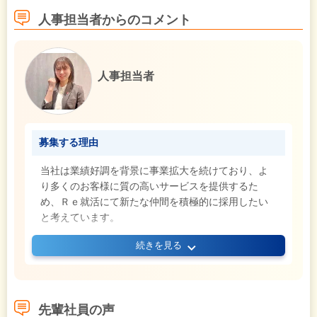
人事担当者からのコメント
人事担当者
募集する理由
当社は業績好調を背景に事業拡大を続けており、よ
り多くのお客様に質の高いサービスを提供するた
め、Ｒｅ就活にて新たな仲間を積極的に採用したい
と考えています。
続きを見る
未経験の方も大歓迎！安心して働ける会社で新たな
スタートを切りたい方、プライベートとの両立が図
りたい方、きちんと休みを取りながら稼ぎたい方な
どにピッタリの環境が待っています！あなたからの
先輩社員の声
ご応募をお待ちしています！