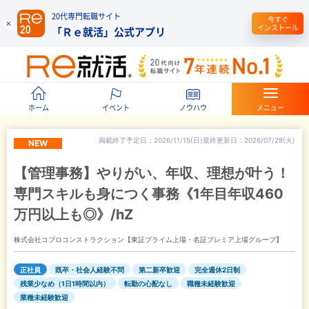
20代専門転職サイト
今すぐ
インストール
「Ｒｅ就活」公式アプリ
ホーム
イベント
ノウハウ
メニュー
掲載終了予定日
2026/11/15(日)
最終更新日
2026/07/28(火)
NEW
【管理事務】やりがい、年収、理想が叶う！
専門スキルも身につく事務《1年目年収460
万円以上も◎》/hZ
株式会社コプロコンストラクション【東証プライム上場・名証プレミア上場グループ】
正社員
既卒・社会人経験不問
第二新卒歓迎
完全週休2日制
残業少なめ（1日1時間以内）
転勤の心配なし
職種未経験歓迎
業種未経験歓迎