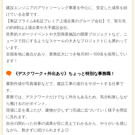
建設エンジニアのアウトソーシング事業を中心に、安定した成長を続
けている企業です。
【東証プライム&名証プレミア上場企業のグループ会社】で、取引先
の約8割は上場企業や大手建設会社。
世界的スポーツイベントや大型商業施設の開業プロジェクトなど、ニ
ュースで目にするようなスケールの大きなプロジェクトにも携わって
います。
全国各地に拠点があり、業務拡大につき毎月80～100名を採用してい
ます！
《デスクワーク＋外出あり》ちょっと特別な事務職！
書類作成や写真撮影などで、建設工事の進行をサポートする仕事で
す。
業務では、デスクワークだけでなく外出もあるため、気分転換しなが
ら働けるのがポイント。
現場に足を運ぶたび、建物が少しずつ完成に近づいていく様子を間近
に見れます。
自分の関わった仕事の成果が目に見えてわかるから、やりがいを感じ
ながら、飽きずに続けられますよ◎