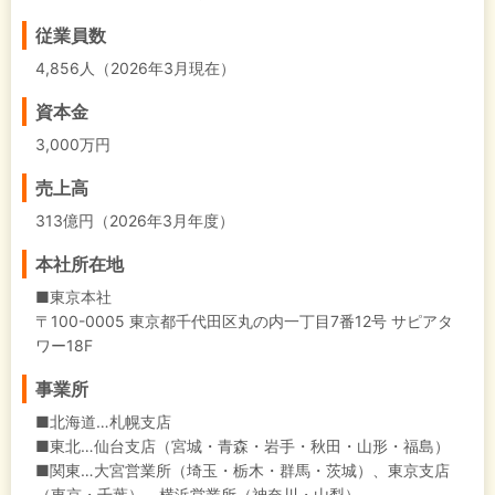
従業員数
4,856人（2026年3月現在）
資本金
3,000万円
売上高
313億円（2026年3月年度）
本社所在地
■東京本社
〒100-0005 東京都千代田区丸の内一丁目7番12号 サピアタ
ワー18F
事業所
■北海道…札幌支店
■東北…仙台支店（宮城・青森・岩手・秋田・山形・福島）
■関東…大宮営業所（埼玉・栃木・群馬・茨城）、東京支店
（東京・千葉）、横浜営業所（神奈川・山梨）