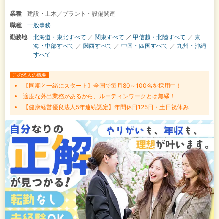
業種
建設・土木／プラント・設備関連
職種
一般事務
勤務地
北海道・東北すべて
／
関東すべて
／
甲信越・北陸すべて
／
東
海・中部すべて
／
関西すべて
／
中国・四国すべて
／
九州・沖縄
すべて
この求人の概要
【同期と一緒にスタート】全国で毎月80～100名を採用中！
適度な外出業務があるから、ルーティンワークとは無縁！
【健康経営優良法人5年連続認定】年間休日125日・土日祝休み