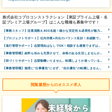
株式会社コプロコンストラクション【東証プライム上場・名
証プレミア上場グループ】はこんな職種も募集中です！
【事務スタッフ】従業員数4,800名超！確かな安定性＆成長性が魅力！未経験から事務職デビュー/aZ
【プロジェクトサポート】社内作業×外出のバランス良好！未経験でも月収37万円以上が実現可能！？/dZ
【進行管理サポート】志望理由はなしでOK！相談する感覚でまずはお話しませんか？＜早期離職大歓迎＞/eZ
【事務管理職】給料も休みも充実させて、余裕のある生活しませんか？〈月収37万も可/年間休日125日〉/gZ
【街づくりサポート】志望動機いりません。転職しようか迷っている方、まずはお話ししませんか？
【事務管理職】無理に“仕事優先”にせず、“自分優先”の転職しませんか？｜年間休日125日／転勤なし
閲覧履歴からのオススメ求人