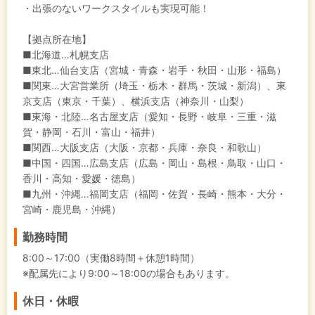
・出張のないワークスタイルも実現可能！
【拠点所在地】
■北海道…札幌支店
■東北…仙台支店（宮城・青森・岩手・秋田・山形・福島）
■関東…大宮営業所（埼玉・栃木・群馬・茨城・新潟）、東
京支店（東京・千葉）、横浜支店（神奈川・山梨）
■東海・北陸…名古屋支店（愛知・長野・岐阜・三重・滋
賀・静岡・石川・富山・福井）
■関西…大阪支店（大阪・京都・兵庫・奈良・和歌山）
■中国・四国…広島支店（広島・岡山・島根・鳥取・山口・
香川・高知・愛媛・徳島）
■九州・沖縄…福岡支店（福岡・佐賀・長崎・熊本・大分・
宮崎・鹿児島・沖縄）
勤務時間
8:00～17:00（実働8時間＋休憩1時間）
※配属先により9:00～18:00の場合もあります。
休日・休暇