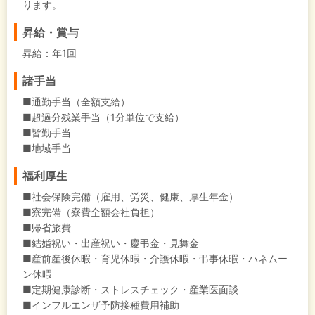
ります。
昇給・賞与
昇給：年1回
諸手当
■通勤手当（全額支給）
■超過分残業手当（1分単位で支給）
■皆勤手当
■地域手当
福利厚生
■社会保険完備（雇用、労災、健康、厚生年金）
■寮完備（寮費全額会社負担）
■帰省旅費
■結婚祝い・出産祝い・慶弔金・見舞金
■産前産後休暇・育児休暇・介護休暇・弔事休暇・ハネムー
ン休暇
■定期健康診断・ストレスチェック・産業医面談
■インフルエンザ予防接種費用補助