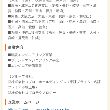
■東海・北陸…名古屋支店（愛知・長野・岐阜・三重・滋
賀・静岡・石川・富山・福井・新潟）
■関西…大阪支店（大阪・京都・兵庫・奈良・和歌山）
■中国・四国…広島支店（広島・岡山・島根・鳥取・山口・
香川・高知・愛媛・徳島）
■九州・沖縄…福岡支店（福岡・佐賀・長崎・熊本・大分・
宮崎・鹿児島・沖縄）
事業内容
■建設エンジニアリング事業
■プラントエンジニアリング事業
■エンジニア研修事業
【グループ各社】
◎株式会社コプロ・ホールディングス（東証プライム・名証
プレミア市場上場）
◎株式会社コプロテクノロジー
企業ホームページ
https://www.copro-construction.co.jp/