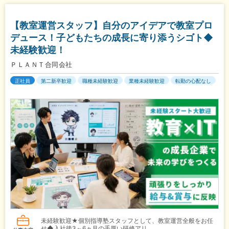
【教室運営スタッフ】自分のアイデアで教室プロ
デュース！子どもたちの成長に寄り添うシゴト◆
未経験歓迎！
ＰＬＡＮＴ合同会社
正社員
第二新卒歓迎
職種未経験歓迎
業種未経験歓迎
転勤の心配なし
未経験歓迎★個別指導塾スタッフとして、教室運営全般をお任
せ◆入社後3～6ヵ月の手厚い研修アリ