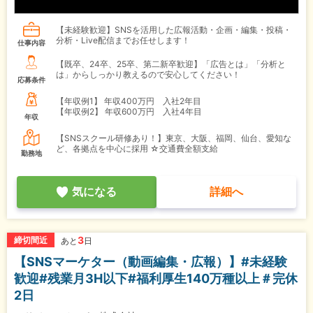
【未経験歓迎】SNSを活用した広報活動・企画・編集・投稿・
分析・Live配信までお任せします！
仕事内容
【既卒、24卒、25卒、第二新卒歓迎】「広告とは」「分析と
は」からしっかり教えるので安心してください！
応募条件
【年収例1】
年収400万円 入社2年目
【年収例2】
年収600万円 入社4年目
年収
【SNSスクール研修あり！】東京、大阪、福岡、仙台、愛知な
ど、各拠点を中心に採用 ☆交通費全額支給
勤務地
気になる
詳細へ
3
締切間近
あと
日
【SNSマーケター（動画編集・広報）】#未経験
歓迎#残業月3H以下#福利厚生140万種以上＃完休
2日