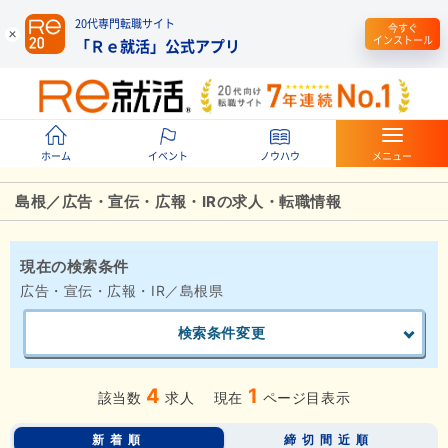
20代専門転職サイト
今すぐ
インストール
「Ｒｅ就活」公式アプリ
ホーム
イベント
ノウハウ
メニュー
島根／広告・宣伝・広報・IRの求人・転職情報
現在の検索条件
広告・宣伝・広報・IR／島根県
検索条件変更
4
1
該当数
求人
現在
ページ目表示
新着順
締切間近順