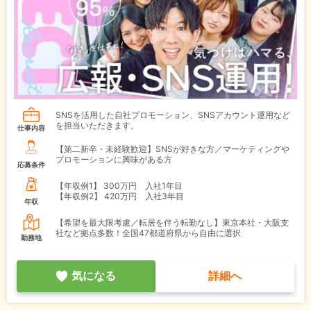
SNSを活用した自社プロモーション、SNSアカウント運用など
を担当いただきます。
仕事内容
【第二新卒・未経験歓迎】SNSが好きな方／マーケティングや
プロモーションに興味がある方
応募条件
【年収例1】
300万円 入社1年目
【年収例2】
420万円 入社3年目
年収
【希望を最大限考慮／転居を伴う転勤なし】東京本社・大阪支
社など拠点多数！全国47都道府県から自由に選択
勤務地
気になる
詳細へ