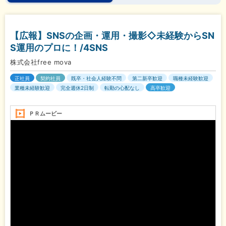
【広報】SNSの企画・運用・撮影◇未経験からSN
S運用のプロに！/4SNS
株式会社free mova
正社員
契約社員
既卒・社会人経験不問
第二新卒歓迎
職種未経験歓迎
業種未経験歓迎
完全週休2日制
転勤の心配なし
高卒歓迎
ＰＲムービー