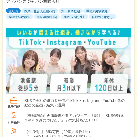
アドバンスジャパン株式会社
正社員
既卒・社会人経験不問
第二新卒歓迎
職種未経験歓迎
業種未経験歓迎
完全週休2日制
月給25万円以上
転勤の心配なし
SNSで会社の魅力を発信♪TikTok・Instagram・YouTube等の
動画の企画・編集・運用
仕事内容
【未経験歓迎★履歴書不要のカジュアル面談】「SNSが好き・
スキルを身につけたい」その気持ちだけOK♪
応募条件
【年収例1】
650万円（29歳／経験4年）
【年収例2】
480万円（29歳／経験3年）