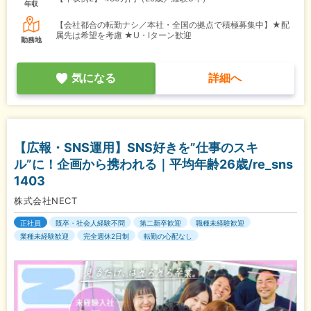
年収
【会社都合の転勤ナシ／本社・全国の拠点で積極募集中】★配
属先は希望を考慮 ★U・Iターン歓迎
勤務地
気になる
詳細へ
【広報・SNS運用】SNS好きを”仕事のスキ
ル”に！企画から携われる｜平均年齢26歳/re_sns
1403
株式会社NECT
正社員
既卒・社会人経験不問
第二新卒歓迎
職種未経験歓迎
業種未経験歓迎
完全週休2日制
転勤の心配なし