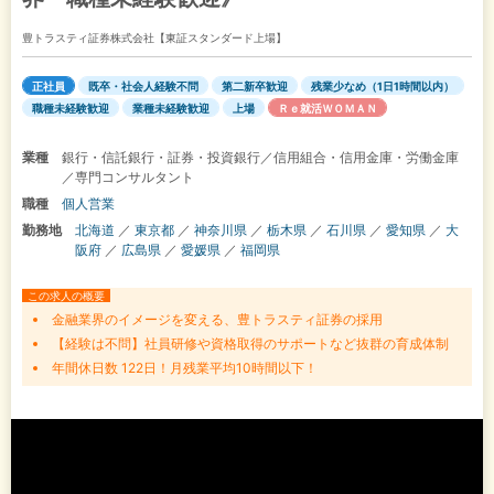
豊トラスティ証券株式会社【東証スタンダード上場】
正社員
既卒・社会人経験不問
第二新卒歓迎
残業少なめ（1日1時間以内）
職種未経験歓迎
業種未経験歓迎
上場
Ｒｅ就活ＷＯＭＡＮ
業種
銀行・信託銀行・証券・投資銀行／信用組合・信用金庫・労働金庫
／専門コンサルタント
職種
個人営業
勤務地
北海道
／
東京都
／
神奈川県
／
栃木県
／
石川県
／
愛知県
／
大
阪府
／
広島県
／
愛媛県
／
福岡県
この求人の概要
金融業界のイメージを変える、豊トラスティ証券の採用
【経験は不問】社員研修や資格取得のサポートなど抜群の育成体制
年間休日数 122日！月残業平均10時間以下！