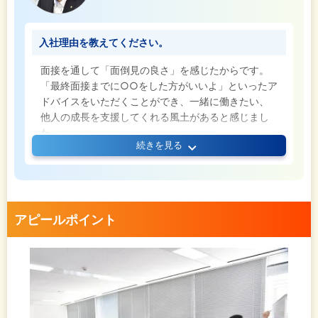
す。それだけに、利益を上げるためのプランをお客
様と一緒に考え、最適な商品について提案し、計画
通りに利益を出せたときの達成感は非常に大きいで
入社理由を教えてください。
すね。お客様から感謝の言葉などをいただくと、さ
らに知識を広げ、多くの方に信頼される存在になり
面接を通して「面倒見の良さ」を感じたからです。
たいと心から思うことができます。
「最終面接までに○○をした方がいいよ」といったア
ドバイスをいただくことができ、一緒に働きたい、
他人の成長を支援してくれる風土があると感じまし
た。
続きを見る
実際に入社してからも、先輩社員の方々はイメージ
通り面倒見がよく、ギャップはありません。
ギャップがあったとすれば、もっと体育会系な人が
多いと思っていたこと。実際にはそうではなく、多
様な人材が働いている会社でした。
アピールポイント