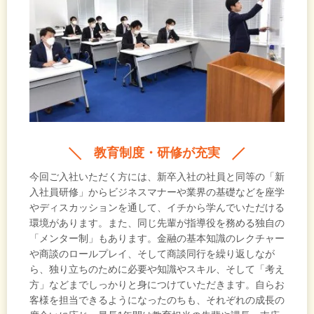
教育制度・研修が充実
今回ご入社いただく方には、新卒入社の社員と同等の「新
入社員研修」からビジネスマナーや業界の基礎などを座学
やディスカッションを通して、イチから学んでいただける
環境があります。また、同じ先輩が指導役を務める独自の
「メンター制」もあります。金融の基本知識のレクチャー
や商談のロールプレイ、そして商談同行を繰り返しなが
ら、独り立ちのために必要や知識やスキル、そして「考え
方」などまでしっかりと身につけていただきます。自らお
客様を担当できるようになったのちも、それぞれの成長の