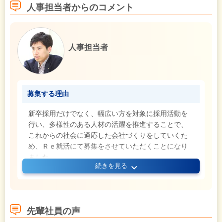
人事担当者からのコメント
人事担当者
募集する理由
新卒採用だけでなく、幅広い方を対象に採用活動を
行い、多様性のある人材の活躍を推進することで、
これからの社会に適応した会社づくりをしていくた
め、Ｒｅ就活にて募集をさせていただくことになり
ました。
続きを見る
証券営業というとハードルが高いイメージかもしれ
ませんが、決してそんなことはありません。
好奇心旺盛で学ぶ意欲が十分あれば一人前のプロに
育成できる環境が当社にはございますので、ご安心
先輩社員の声
ください。