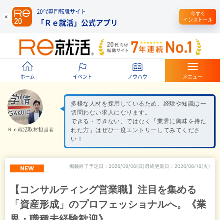
20代専門転職サイト
今すぐ
インストール
「Ｒｅ就活」公式アプリ
ホーム
イベント
ノウハウ
メニュー
多様な人材を採用しているため、経験や知識は一
切問わない求人になります。
できる・できない、ではなく「業界に興味を持た
Ｒｅ就活取材担当者
れた方」はぜひ一度エントリーしてみてくださ
い！
掲載終了予定日
2026/09/06(日)
最終更新日
2026/06/16(火)
NEW
【コンサルティング営業職】注目を集める
「資産形成」のプロフェッショナルへ。《業
界・職種未経験歓迎》