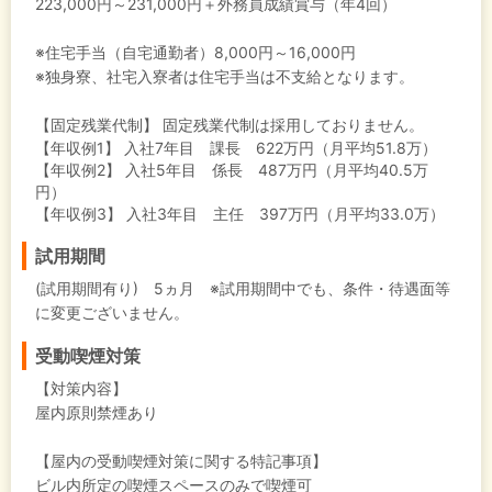
223,000円～231,000円＋外務員成績賞与（年4回）
※住宅手当（自宅通勤者）8,000円～16,000円
※独身寮、社宅入寮者は住宅手当は不支給となります。
【固定残業代制】
固定残業代制は採用しておりません。
【年収例1】
入社7年目 課長 622万円（月平均51.8万）
【年収例2】
入社5年目 係長 487万円（月平均40.5万
円）
【年収例3】
入社3年目 主任 397万円（月平均33.0万）
試用期間
(試用期間有り) 5ヵ月 ※試用期間中でも、条件・待遇面等
に変更ございません。
受動喫煙対策
【対策内容】
屋内原則禁煙あり
【屋内の受動喫煙対策に関する特記事項】
ビル内所定の喫煙スペースのみで喫煙可