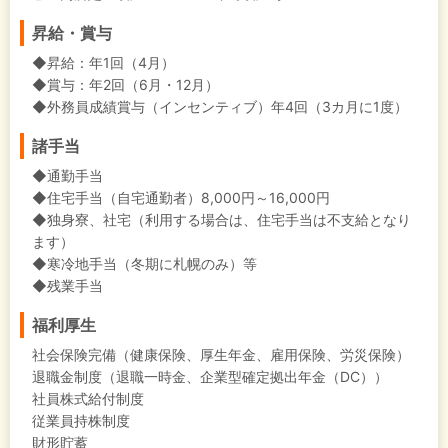
昇給・賞与
◆昇給：年1回（4月）
◆賞与：年2回（6月・12月）
◆外務員成績賞与（インセンティブ）年4回（3カ月に1度）
諸手当
◆通勤手当
◆住宅手当（自宅通勤者）8,000円～16,000円
◆独身寮、社宅（利用する場合は、住宅手当は不支給となり
ます）
◆寒冷地手当（冬期に札幌のみ）等
◆残業手当
福利厚生
社会保険完備（健康保険、厚生年金、雇用保険、労災保険）
退職金制度（退職一時金、企業型確定拠出年金（DC））
社員株式給付制度
従業員持株制度
財形貯蓄