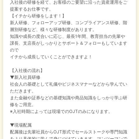
入社後の研修を経て、お客様のご要望に沿った資産運用をご
提案するお仕事です。
【イチから研修をします！】
新人研修、フォローアップ研修、コンプライアンス研修、階
層別研修など、様々な研修制度があります。
知識や成長の度合いに応じ、最長1年間、教育担当の先輩や
課長、支店長がしっかりとサポート＆フォローもしています
ので
イチから成長していくことができますよ！
【入社後の流れ】
▼新入社員研修
社会人の基礎として礼儀やビジネスマナーなどから学んでい
ただきます。
また金融や証券などの基礎知識や商品知識をしっかり学ぶ研
修をご用意。
※入社時期によっては現場でのOJTのみになります。
▼現場配属
配属後は先輩社員からOJT形式でセールストークや専門知識
をより具体的に学んで身につけていきます。マンツーマンで