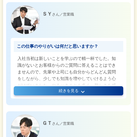
ＳＹ
さん／営業職
この仕事のやりがいは何だと思いますか？
入社当初は新しいことを学ぶので精一杯でした。知
識がないとお客様からのご質問に答えることはでき
ませんので、先輩や上司にも自分からどんどん質問
をしながら、少しでも知識を増やしていけるよう心
がけていました。やるべきことも多く、難しさを感
続きを見る
じることもありましたが、それ以上に、しっかりと
したサポートのもとで新しいことを吸収できる充実
感の方が大きかったですね。
お金の運用に関する提案では、シビアな交渉になる
ＧＴ
さん／営業職
ケースも時にはあります。お客様にとって大切な資
産に関わるお話なので、責任も大きさも感じていま