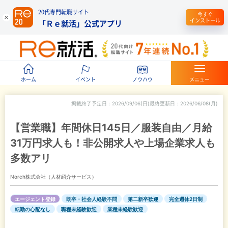
20代専門転職サイト
今すぐ
インストール
「Ｒｅ就活」公式アプリ
ホーム
イベント
ノウハウ
メニュー
掲載終了予定日
2026/09/06(日)
最終更新日
2026/06/08(月)
【営業職】年間休日145日／服装自由／月給
31万円求人も！非公開求人や上場企業求人も
多数アリ
Norch株式会社（人材紹介サービス）
エージェント登録
既卒・社会人経験不問
第二新卒歓迎
完全週休2日制
転勤の心配なし
職種未経験歓迎
業種未経験歓迎