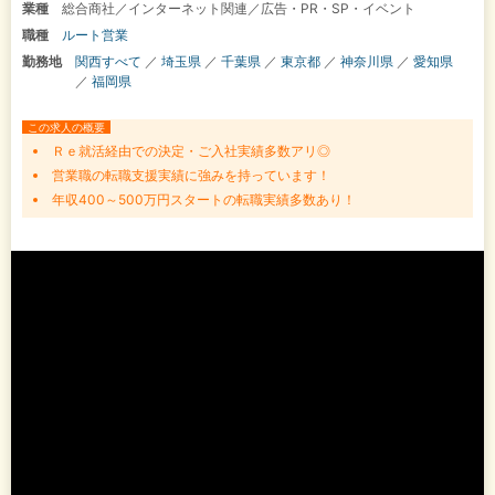
業種
総合商社／インターネット関連／広告・PR・SP・イベント
職種
ルート営業
勤務地
関西すべて
／
埼玉県
／
千葉県
／
東京都
／
神奈川県
／
愛知県
／
福岡県
この求人の概要
Ｒｅ就活経由での決定・ご入社実績多数アリ◎
営業職の転職支援実績に強みを持っています！
年収400～500万円スタートの転職実績多数あり！