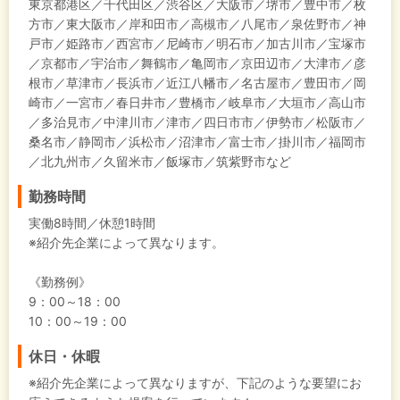
東京都港区／千代田区／渋谷区／大阪市／堺市／豊中市／枚
方市／東大阪市／岸和田市／高槻市／八尾市／泉佐野市／神
戸市／姫路市／西宮市／尼崎市／明石市／加古川市／宝塚市
／京都市／宇治市／舞鶴市／亀岡市／京田辺市／大津市／彦
根市／草津市／長浜市／近江八幡市／名古屋市／豊田市／岡
崎市／一宮市／春日井市／豊橋市／岐阜市／大垣市／高山市
／多治見市／中津川市／津市／四日市市／伊勢市／松阪市／
桑名市／静岡市／浜松市／沼津市／富士市／掛川市／福岡市
／北九州市／久留米市／飯塚市／筑紫野市など
勤務時間
実働8時間／休憩1時間
※紹介先企業によって異なります。
《勤務例》
9：00～18：00
10：00～19：00
休日・休暇
※紹介先企業によって異なりますが、下記のような要望にお