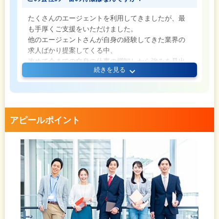
たくさんのエージェントを利用してきましたが、最
も手厚くご支援をいただけました。
他のエージェントさんが自身の経験してきた業界の
求人ばかり提案してくる中、
改めて今までの自身の仕事の棚卸しから強みを見出
続きを見る
していただき、全く違う業界の「営業職」に転身す
ることができました。
アピールポイント