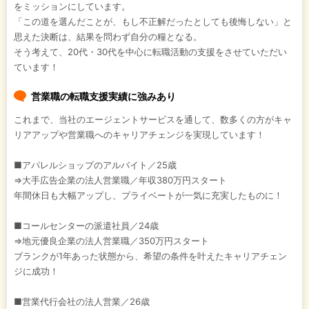
をミッションにしています。
「この道を選んだことが、もし不正解だったとしても後悔しない」と
思えた決断は、結果を問わず自分の糧となる。
そう考えて、20代・30代を中心に転職活動の支援をさせていただい
ています！
営業職の転職支援実績に強みあり
これまで、当社のエージェントサービスを通して、数多くの方がキャ
リアアップや営業職へのキャリアチェンジを実現しています！
■アパレルショップのアルバイト／25歳
⇒大手広告企業の法人営業職／年収380万円スタート
年間休日も大幅アップし、プライベートが一気に充実したものに！
■コールセンターの派遣社員／24歳
⇒地元優良企業の法人営業職／350万円スタート
ブランクが1年あった状態から、希望の条件を叶えたキャリアチェン
ジに成功！
■営業代行会社の法人営業／26歳