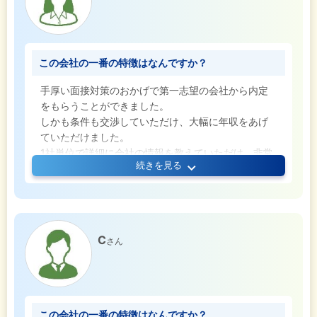
この会社の一番の特徴はなんですか？
手厚い面接対策のおかげで第一志望の会社から内定
をもらうことができました。
しかも条件も交渉していただけ、大幅に年収をあげ
ていただけました。
1社単位で詳細に会社の情報を教えていただけ、非常
続きを見る
に面接もリラックスした状態で望むことができまし
た。
次転職するときもNorchさんにお願いしたいと考えて
います。
C
さん
この会社の一番の特徴はなんですか？