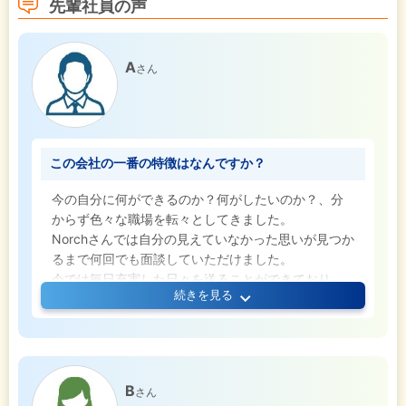
先輩社員の声
も、長く働き続けられなければ、それは「あまり良
い転職とは呼べない」と痛感いたしました。
A
さん
この会社の一番の特徴はなんですか？
今の自分に何ができるのか？何がしたいのか？、分
からず色々な職場を転々としてきました。
Norchさんでは自分の見えていなかった思いが見つか
るまで何回でも面談していただけました。
今では毎日充実した日々を送ることができており、
続きを見る
とても感謝しております！
B
さん