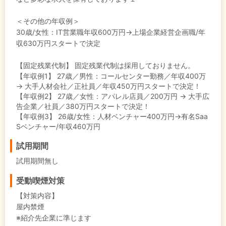
＜その他の年収例＞
30歳/女性：IT営業職年収600万円→上場企業経営企画職/年
収630万円スタートで決定
【固定残業代制】
固定残業代制は採用しておりません。
【年収例1】
27歳／男性：コールセンター勤務／年収400万
→ 大手人材会社／正社員／年収450万円スタートで決定！
【年収例2】
27歳／女性：アパレル店員／200万円 → 大手広
告企業／社員／380万円スタートで決定！
【年収例3】
26歳/女性：人材ベンチャー400万円→有名Saa
Sベンチャー/年収460万円
試用期間
試用期間無し
受動喫煙対策
【対策内容】
屋内禁煙
※紹介先企業に準じます