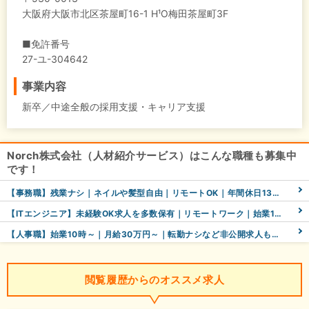
大阪府大阪市北区茶屋町16-1 H¹O梅田茶屋町3F
■免許番号
27-ユ-304642
事業内容
新卒／中途全般の採用支援・キャリア支援
Norch株式会社（人材紹介サービス）はこんな職種も募集中
です！
【事務職】残業ナシ｜ネイルや髪型自由｜リモートOK｜年間休日130日などあなたの叶えたいを一緒に◎
【ITエンジニア】未経験OK求人を多数保有｜リモートワーク｜始業10時～｜未経験スタート7割以上など
【人事職】始業10時～｜月給30万円～｜転勤ナシなど非公開求人も多数《未経験・社会人デビューも歓迎》
閲覧履歴からのオススメ求人