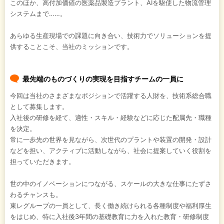
このほか、高付加価値の医薬品製造プラント、AIを駆使した物流管理
システムまで……。
あらゆる生産現場での課題に向き合い、技術力でソリューションを提
供することこそ、当社のミッションです。
最先端のものづくりの実現を目指すチームの一員に
今回は当社のさまざまなポジションで活躍する人財を、技術系総合職
として募集します。
入社後の研修を経て、適性・スキル・経験などに応じた配属先・職種
を決定。
常に一歩先の世界を見ながら、次世代のプラントや装置の開発・設計
などを担い、アクティブに活動しながら、社会に提案していく役割を
担っていただきます。
世の中のイノベーションにつながる、スケールの大きな仕事にたずさ
わるチャンスも。
東レグループの一員として、長く働き続けられる各種制度や福利厚生
をはじめ、特に入社後3年間の基礎教育に力を入れた教育・研修制度