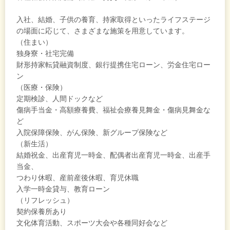
入社、結婚、子供の養育、持家取得といったライフステージ
の場面に応じて、さまざまな施策を用意しています。
（住まい）
独身寮・社宅完備
財形持家転貸融資制度、銀行提携住宅ローン、労金住宅ロー
ン
（医療・保険）
定期検診、人間ドックなど
傷病手当金・高額療養費、福祉会療養見舞金・傷病見舞金な
ど
入院保障保険、がん保険、新グループ保険など
（新生活）
結婚祝金、出産育児一時金、配偶者出産育児一時金、出産手
当金、
つわり休暇、産前産後休暇、育児休職
入学一時金貸与、教育ローン
（リフレッシュ）
契約保養所あり
文化体育活動、スポーツ大会や各種同好会など