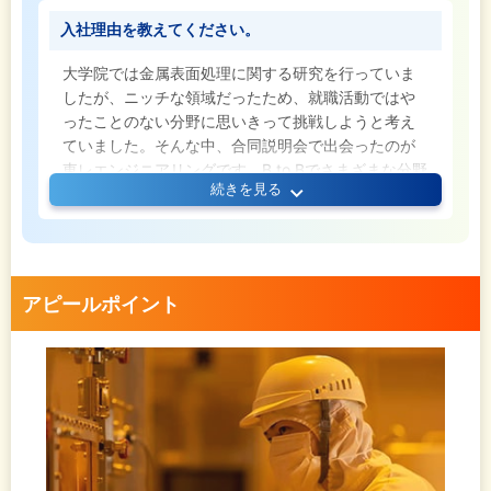
入社理由を教えてください。
大学院では金属表面処理に関する研究を行っていま
したが、ニッチな領域だったため、就職活動ではや
ったことのない分野に思いきって挑戦しようと考え
ていました。そんな中、合同説明会で出会ったのが
東レエンジニアリングです。B to Bでさまざまな分野
続きを見る
のものづくりを支える事業のなかでも、私が興味を
持ったのはプラント。そのスケールの大きさに意欲
がかき立てられたのです。また、プラントエンジニ
アリングは、建屋や機械、設備工事などの幅広い知
識・スキルが求められます。新たな学びが、エンジ
アピールポイント
ニアとしてはもちろん、人としても大きく成長させ
てくれると感じ、入社を決めました。