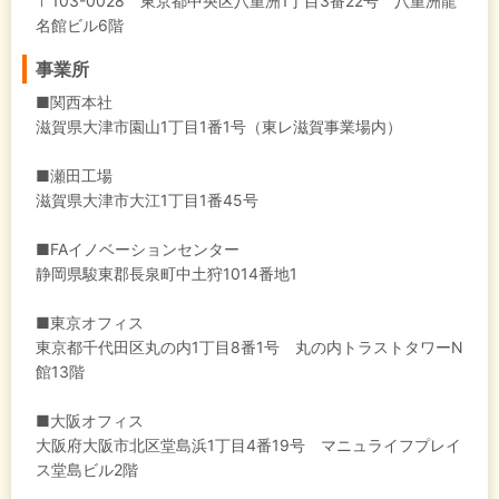
〒103-0028 東京都中央区八重洲1丁目3番22号 八重洲龍
名館ビル6階
事業所
■関西本社
滋賀県大津市園山1丁目1番1号（東レ滋賀事業場内）
■瀬田工場
滋賀県大津市大江1丁目1番45号
■FAイノベーションセンター
静岡県駿東郡長泉町中土狩1014番地1
■東京オフィス
東京都千代田区丸の内1丁目8番1号 丸の内トラストタワーN
館13階
■大阪オフィス
大阪府大阪市北区堂島浜1丁目4番19号 マニュライフプレイ
ス堂島ビル2階