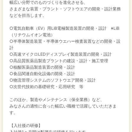
幅広い分野でのものづくりを進化させる、
さまざまな装置・プラント・ソフトウエアの開発・設計業務
などを担当します。
○電気自動車（EV）用LiB電極製造装置の開発・設計 ※LiB
（リチウムイオン電池）
○半導体製造装置・半導体ウエハー検査装置などの開発・設
計
○高速マイクロLEDディスプレイ製造装置の開発・設計
○高品質医薬品製造プラントの建設・設計・施工管理
○核酸医薬品製造装置の開発・設計
○食品関連自動化設備の開発・設計
○物流管理システムのソフトウエア開発・設計
○次世代技術の基礎研究・応用研究 等
このほか、製造やメンテナンス（保全業務）など、
みなさんの適性に合った幅広い職種で活躍していただきま
す。
【入社後の研修】
入社後1ヵ月間は配属先で研修を行います。