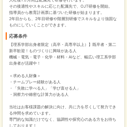
その後適性やスキルに応じた配属先で、OJT研修を開始。
指導員から教育計画票に基づいた研修が始まります。
2年目からも、2年目研修や階層別研修でスキルをより強固な
ものにしていくことができます。
応募条件
【理系学部出身者限定（高卒・高専卒以上）】既卒者・第二
新卒歓迎！ものづくりに興味がある人
機械・電気・電子・化学・材料・AIなど、幅広い理工系学部
出身者が活躍中！
＜求める人財像＞
・チームプレー経験がある人
・「失敗に学べる人」「学び直せる人」
・洞察力や緻密な計算力がある人
当社はお客様課題の解決に向け、共に力を尽くして努力でき
る仲間を求めています。
専門的な知識だけでなく、協調性や探究心のある方をお待ち
しております！