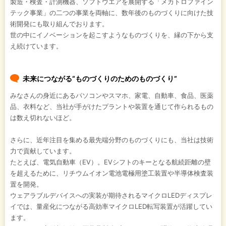
製造・検査・計測機器、ソフトウエアを展開する「メカトロファイン
テック事業」の二つの事業を両軸に、数年後のものづくりに向けた技
術開発にも取り組んでおります。
世の中にイノベーションを起こすようなものづくりを、縁の下から支
え続けています。
未来につながる“ものづくりのためのものづくり”
みなさんの身近にあるパソコンやスマホ、家電、自動車、食品、医薬
品、衣料など、当社が手がけたプラントや装置を通じて作られるもの
は数え切れないほど。
さらに、近年注目を集める最先端分野のものづくりにも、当社は技術
力で貢献しています。
たとえば、電気自動車（EV）。EVシフトのキーとなる航続距離の壁
を超えるために、リチウムイオン電池電極用塗工装置や半導体検査装
置を開発。
ウェアラブルデバイスへの実装が期待されるマイクロLEDディスプレ
イでは、量産化につながる高効率マイクロLED転写装置が活躍してい
ます。