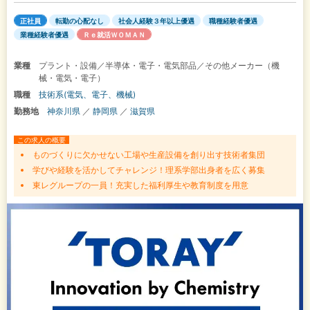
正社員
転勤の心配なし
社会人経験３年以上優遇
職種経験者優遇
業種経験者優遇
Ｒｅ就活ＷＯＭＡＮ
業種
プラント・設備／半導体・電子・電気部品／その他メーカー（機
械・電気・電子）
職種
技術系(電気、電子、機械)
勤務地
神奈川県
／
静岡県
／
滋賀県
この求人の概要
ものづくりに欠かせない工場や生産設備を創り出す技術者集団
学びや経験を活かしてチャレンジ！理系学部出身者を広く募集
東レグループの一員！充実した福利厚生や教育制度を用意