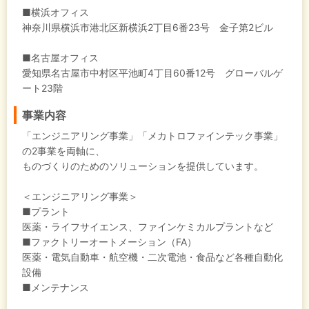
■横浜オフィス
神奈川県横浜市港北区新横浜2丁目6番23号 金子第2ビル
■名古屋オフィス
愛知県名古屋市中村区平池町4丁目60番12号 グローバルゲ
ート23階
事業内容
「エンジニアリング事業」「メカトロファインテック事業」
の2事業を両軸に、
ものづくりのためのソリューションを提供しています。
＜エンジニアリング事業＞
■プラント
医薬・ライフサイエンス、ファインケミカルプラントなど
■ファクトリーオートメーション（FA）
医薬・電気自動車・航空機・二次電池・食品など各種自動化
設備
■メンテナンス