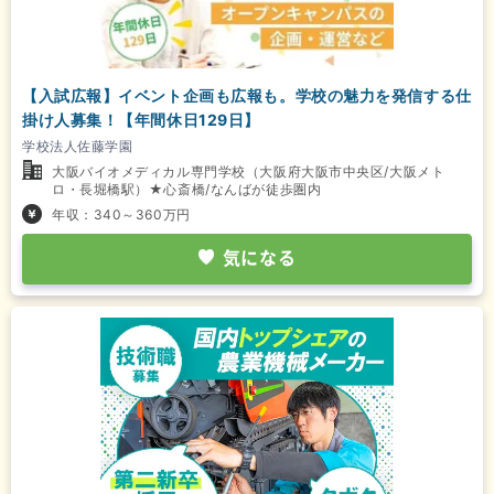
【入試広報】イベント企画も広報も。学校の魅力を発信する仕
掛け人募集！【年間休日129日】
学校法人佐藤学園
大阪バイオメディカル専門学校（大阪府大阪市中央区/大阪メト
ロ・長堀橋駅）★心斎橋/なんばが徒歩圏内
年収：340～360万円
気になる