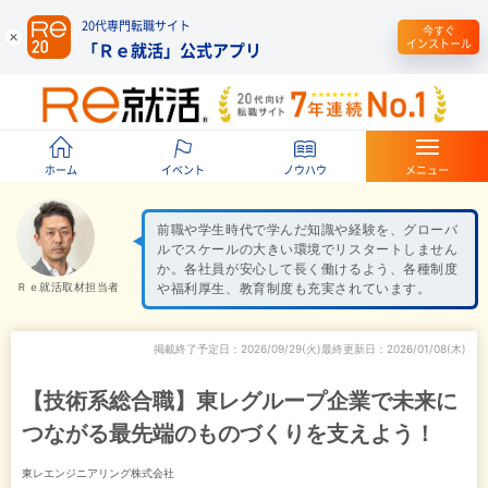
20代専門転職サイト
今すぐ
インストール
「Ｒｅ就活」公式アプリ
ホーム
イベント
ノウハウ
メニュー
前職や学生時代で学んだ知識や経験を、グローバ
ルでスケールの大きい環境でリスタートしません
か。各社員が安心して長く働けるよう、各種制度
Ｒｅ就活取材担当者
や福利厚生、教育制度も充実されています。
掲載終了予定日
2026/09/29(火)
最終更新日
2026/01/08(木)
【技術系総合職】東レグループ企業で未来に
つながる最先端のものづくりを支えよう！
東レエンジニアリング株式会社