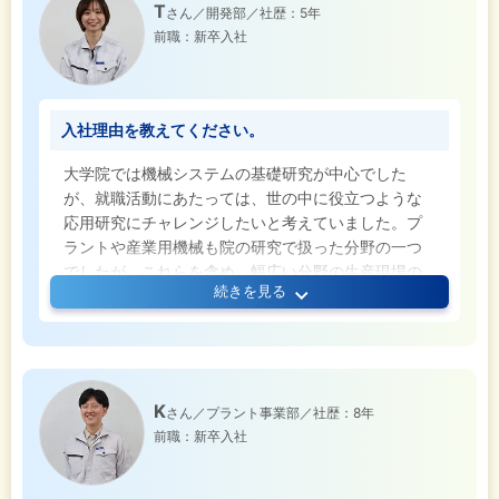
T
さん／開発部／社歴：5年
前職：新卒入社
入社理由を教えてください。
大学院では機械システムの基礎研究が中心でした
が、就職活動にあたっては、世の中に役立つような
応用研究にチャレンジしたいと考えていました。プ
ラントや産業用機械も院の研究で扱った分野の一つ
でしたが、これらを含め、幅広い分野の生産現場の
続きを見る
課題を技術力で解決する東レエンジニアリングは、
まさに私の想いにマッチする事業を展開していたこ
とが、入社を決めた理由です。東レグループとして
培ってきた技術力はもちろん、最先端のエンジニア
リングやソフトウエアなど、次世代のものづくりに
K
さん／プラント事業部／社歴：8年
向けた取り組みに積極的だったことも、私のモチベ
前職：新卒入社
ーションを上げてくれました。