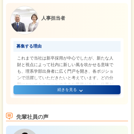
人事担当者
募集する理由
これまで当社は新卒採用が中心でしたが、新たな人
財と視点によって社内に新しい風を吹かせる意味で
も、理系学部出身者に広く門戸を開き、各ポジショ
ンで活躍していただきたいと考えています。どの分
野においてもスケールの大きな業務があり、仕事が
続きを見る
自らを大きく成長させてくれます。“出る杭”を歓迎す
る社風の中で積極的に学び、挑戦し、そして一緒に
世界を前進させていきましょう。
先輩社員の声