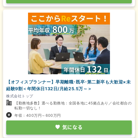
【オフィスプランナー】早期離職･既卒･第二新卒も大歓迎×未
経験9割＜年間休日132日/月給25.5万～＞
株式会社トップ
【勤務地多数】選べる勤務地：全国各地に45拠点あり／会社都合の
転勤一切なし！
年収：400万円～600万円
気になる