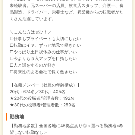
未経験者。元スーパーの店員、飲食店スタッフ、介護士、食
品製造、ドライバー、栄養士など、異業種からの転職者がた
くさん活躍しています。
＼こんな方はぜひ！／
□仕事もプライベートも大切にしたい
□転勤はイヤ。ずっと地元で働きたい
□やっぱり土日祝休みの仕事がいい
□今よりも収入アップを目指したい
□人と話をするのが好き
□将来性のある会社で長く働きたい
【在籍メンバー（社員の年齢構成）】
20代：674名／30代：405名
★20代の役職者/管理者数：192名
★30代の役職者/管理者数：289名
勤務地
【勤務地多数】全国各地に45拠点あり◎＜選べる勤務地×希
望しない転勤なし＞