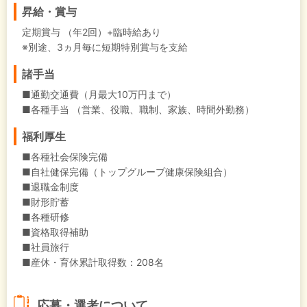
昇給・賞与
定期賞与 （年2回）+臨時給あり
※別途、3ヵ月毎に短期特別賞与を支給
諸手当
■通勤交通費（月最大10万円まで）
■各種手当 （営業、役職、職制、家族、時間外勤務）
福利厚生
■各種社会保険完備
■自社健保完備（トップグループ健康保険組合）
■退職金制度
■財形貯蓄
■各種研修
■資格取得補助
■社員旅行
■産休・育休累計取得数：208名
応募・選考について