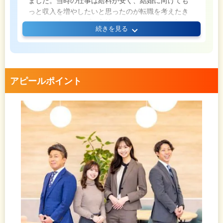
ました。当時の仕事は給料が安く、結婚に向けても
っと収入を増やしたいと思ったのが転職を考えたき
っかけです。トップに入社したのは、もともと知っ
続きを見る
ている会社で良いイメージを抱いていたから。実は
前職時代に電話の取り付け工事などを行っており、
トップの仕事にも携わったことがあったんです。当
時の印象がとても良かったこともあり、この会社を
選びました。
アピールポイント