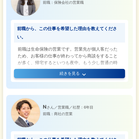
前職：保険会社の営業職
前職から、この仕事を希望した理由を教えてくださ
い。
前職は生命保険の営業です。営業先が個人客だった
ため、お客様の仕事が終わってから商談をすること
が多く、帰宅するといつも夜中。もう少し普通の時
間に帰れる仕事がしたくてBtoBの営業職で転職先を
続きを見る
探していました。トップのことは転職フェアで知っ
たのですが、入社を決めたのは『実力主義』の会社
だったから。実力主義ならではの厳しさもあると思
いましたが、安定しているだけの仕事なら先々でも
できる。今はとにかく挑戦してみたいと思い、この
N
さん／営業職／社歴：6年目
仕事を選びました。
前職：商社の営業