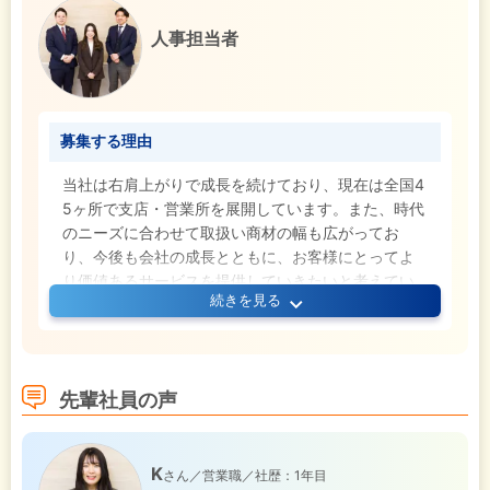
人事担当者
募集する理由
当社は右肩上がりで成長を続けており、現在は全国4
5ヶ所で支店・営業所を展開しています。また、時代
のニーズに合わせて取扱い商材の幅も広がってお
り、今後も会社の成長とともに、お客様にとってよ
り価値あるサービスを提供していきたいと考えてい
続きを見る
ます。そこで今回はさらなる事業拡大に向けて新し
い仲間を募集します。
先輩社員の声
K
さん／営業職／社歴：1年目