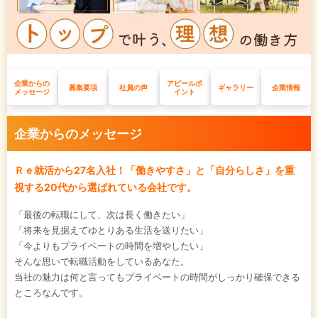
企業からの
アピールポ
募集要項
社員の声
ギャラリー
企業情報
メッセージ
イント
企業からのメッセージ
Ｒｅ就活から27名入社！「働きやすさ」と「自分らしさ」を重
視する20代から選ばれている会社です。
「最後の転職にして、次は長く働きたい」
「将来を見据えてゆとりある生活を送りたい」
「今よりもプライベートの時間を増やしたい」
そんな思いで転職活動をしているあなた。
当社の魅力は何と言ってもプライベートの時間がしっかり確保できる
ところなんです。