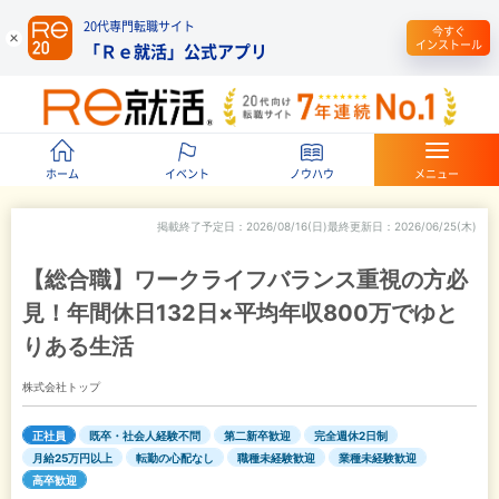
20代専門転職サイト
今すぐ
インストール
「Ｒｅ就活」公式アプリ
ホーム
イベント
ノウハウ
メニュー
掲載終了予定日
2026/08/16(日)
最終更新日
2026/06/25(木)
【総合職】ワークライフバランス重視の方必
見！年間休日132日×平均年収800万でゆと
りある生活
株式会社トップ
正社員
既卒・社会人経験不問
第二新卒歓迎
完全週休2日制
月給25万円以上
転勤の心配なし
職種未経験歓迎
業種未経験歓迎
高卒歓迎