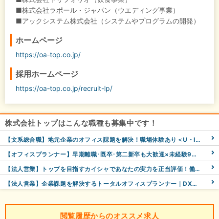
■株式会社ラポール・ジャパン（ウエディング事業）
■アックシステム株式会社（システムやプログラムの開発）
ホームページ
https://oa-top.co.jp/
採用ホームページ
https://oa-top.co.jp/recruit-lp/
株式会社トップはこんな職種も募集中です！
【文系総合職】地元企業のオフィス課題を解決！職場体験あり＜U・Iターン経験歓迎/月給25.5万円～＞
【オフィスプランナー】早期離職･既卒･第二新卒も大歓迎×未経験9割＜年間休日132日/月給25.5万～＞
【法人営業】トップを目指すカイシャであなたの実力を正当評価！働きやすさ◎＜賞与年6回/平均年収800万＞
【法人営業】企業課題を解決するトータルオフィスプランナー｜DX化・AI活用支援で会社を元気に！
閲覧履歴からのオススメ求人