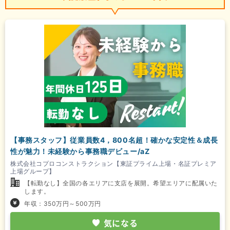
【事務スタッフ】従業員数4，800名超！確かな安定性＆成長
性が魅力！未経験から事務職デビュー/aZ
株式会社コプロコンストラクション【東証プライム上場・名証プレミア
上場グループ】
【転勤なし】全国の各エリアに支店を展開。希望エリアに配属いた
します。
年収：350万円～500万円
気になる