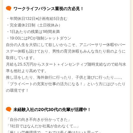
ワークライフバランス重視の方必見！
・年間休日132日※計画有給5日含む
・完全週休2日制（土日祝休み）
・1日あたりの残業は1時間未満
・19:00にはPCが強制シャットダウン
自分の人生を大切にして欲しいからこそ、アニバーサリー休暇やバー
スデー休暇も設けており、男性の育児休暇もみんな当たり前のように
取得しています。
月給も25.5万円からスタート＋インセンティブ随時支給なので給与水
準も他社より高めです。
推し活をしたり、海外旅行に行ったり、子供と遊びに行ったり……。
「プライベートの充実が仕事の活力になる！」という方にはぴったり
の環境です！
未経験入社の20代30代の先輩が活躍中！
「自分の向き不向きが分かってきた」
「1社目ではなんだか社風が合わなくて…」
「厳しい労働環境で、これでは長く働けないと思って」