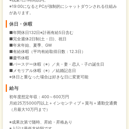
※19:00になるとPCが強制的にシャットダウンされる仕組み
があります。
休日・休暇
■年間休日132日※計画有給5日含む
■完全週休2日制(土・日)、祝日
■年末年始、夏季、GW
■有給休暇（平均有給取得日数：12.3日）
■慶弔休暇
■バースデー休暇（※）／夫・妻・恋人・子の誕生日
■メモリアル休暇（※）／結婚記念日
※休日と重なった場合は好きな日に変更可能
給与
初年度想定年収：
400～600万円
月給25万5000円以上＋インセンティブ＋賞与＋通勤交通費
（月最大10万円まで）
※成果次第で随時、昇給・昇格あり
※上記は最低支給額です