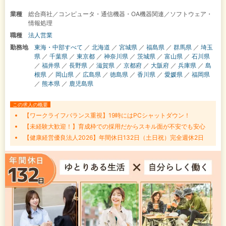
業種
総合商社／コンピュータ・通信機器・OA機器関連／ソフトウェア・
情報処理
職種
法人営業
勤務地
東海・中部すべて
／
北海道
／
宮城県
／
福島県
／
群馬県
／
埼玉
県
／
千葉県
／
東京都
／
神奈川県
／
茨城県
／
富山県
／
石川県
／
福井県
／
長野県
／
滋賀県
／
京都府
／
大阪府
／
兵庫県
／
島
根県
／
岡山県
／
広島県
／
徳島県
／
香川県
／
愛媛県
／
福岡県
／
熊本県
／
鹿児島県
この求人の概要
【ワークライフバランス重視】19時にはPCシャットダウン！
【未経験大歓迎！】育成枠での採用だからスキル面が不安でも安心
【健康経営優良法人2026】年間休日132日（土日祝）完全週休2日