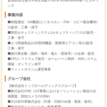
愛知県名古屋市中村区名駅5-29-8 NOBUNAGA第一ビルディ
ング
事業内容
■情報通信・OA機器(ビジネスホン・FAX・コピー複合機等)
の販売・工事・保守
■防犯セキュリティシステム(セキュリティハウス)の販売・
工事・保守
■エコ関連商品(LED照明機器・業務用エアコン等)の販売・
工事・保守
■旅行業全般（国内・海外・個人・団体等）の企画・販売
■CPUソフトウェア販売・ホームページ制作・NWシステム
構築・オンライン保守
■フィットネスジム運営事業
グループ会社
【株式会社トップホールディングスグループ】
■株式会社ONE（IoT事業におけるソリューション製品の企
画開発、防犯カメラのOEM）
■大日本印章株式会社（印章・印材の企画・製造・販売）
■株式会社トリフォリオ（飲食事業）