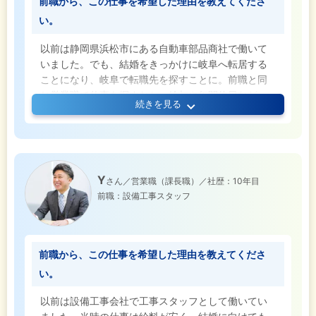
前職から、この仕事を希望した理由を教えてくださ
い。
以前は静岡県浜松市にある自動車部品商社で働いて
いました。でも、結婚をきっかけに岐阜へ転居する
ことになり、岐阜で転職先を探すことに。前職と同
じ営業職で仕事を探すなか、給与や年間休日など、
続きを見る
最も条件が良かったのがトップだったんです。以前
の職場は土曜出勤があったので、完全週休2日制（土
日祝休み）なのは魅力的でしたし、何より『平均年
収800万円』というインパクトのある数字に惹か
れ、収入アップも期待できると思いこの仕事を選び
Y
さん／営業職（課長職）／社歴：10年目
ました。
前職：設備工事スタッフ
前職から、この仕事を希望した理由を教えてくださ
い。
以前は設備工事会社で工事スタッフとして働いてい