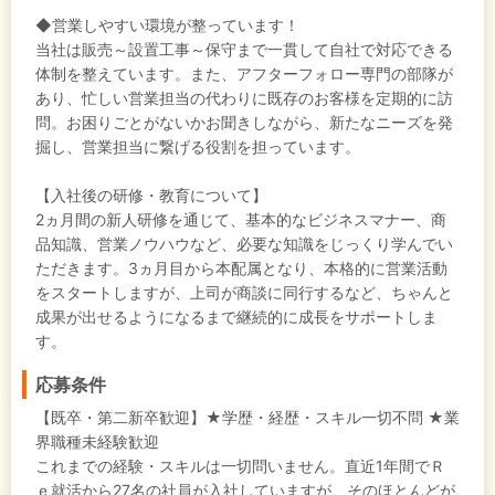
◆営業しやすい環境が整っています！
当社は販売～設置工事～保守まで一貫して自社で対応できる
体制を整えています。また、アフターフォロー専門の部隊が
あり、忙しい営業担当の代わりに既存のお客様を定期的に訪
問。お困りごとがないかお聞きしながら、新たなニーズを発
掘し、営業担当に繋げる役割を担っています。
【入社後の研修・教育について】
2ヵ月間の新人研修を通じて、基本的なビジネスマナー、商
品知識、営業ノウハウなど、必要な知識をじっくり学んでい
ただきます。3ヵ月目から本配属となり、本格的に営業活動
をスタートしますが、上司が商談に同行するなど、ちゃんと
成果が出せるようになるまで継続的に成長をサポートしま
す。
応募条件
【既卒・第二新卒歓迎】★学歴・経歴・スキル一切不問 ★業
界職種未経験歓迎
これまでの経験・スキルは一切問いません。直近1年間でＲ
ｅ就活から27名の社員が入社していますが、そのほとんどが