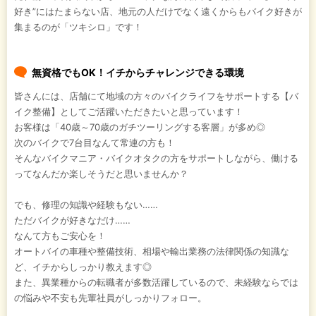
好き”にはたまらない店、地元の人だけでなく遠くからもバイク好きが
集まるのが「ツキシロ」です！
無資格でもOK！イチからチャレンジできる環境
皆さんには、店舗にて地域の方々のバイクライフをサポートする【バ
イク整備】としてご活躍いただきたいと思っています！
お客様は「40歳～70歳のガチツーリングする客層」が多め◎
次のバイクで7台目なんて常連の方も！
そんなバイクマニア・バイクオタクの方をサポートしながら、働ける
ってなんだか楽しそうだと思いませんか？
でも、修理の知識や経験もない……
ただバイクが好きなだけ……
なんて方もご安心を！
オートバイの車種や整備技術、相場や輸出業務の法律関係の知識な
ど、イチからしっかり教えます◎
また、異業種からの転職者が多数活躍しているので、未経験ならでは
の悩みや不安も先輩社員がしっかりフォロー。