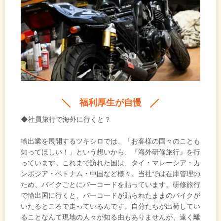
福利厚生が自慢
◆社員旅行で海外に行くと？
輸出業を展開するツキシロでは、「お客様の国々のことも
知ってほしい！」という想いから、『海外研修旅行』を行
っています。これまで訪れた国は、タイ・マレーシア・カ
ンボジア・ベトナム・中国など様々。当社では在庫管理の
ため、バイクごとにバーコードを貼っています。研修旅行
で輸出国に行くと、バーコードが貼られたままのバイクが
いたるところで走っているんです。自分たちが出荷してい
ることなんて現地の人々が知る由もありませんが、遠く離