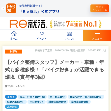
20代専門転職サイト
今すぐ
インストール
「Ｒｅ就活」公式アプリ
ホーム
イベント
ノウハウ
メニュー
掲載終了予定日
2026/08/30(日)
最終更新日
2026/05/12(火)
NEW
【バイク整備スタッフ】メーカー・車種・年
式も多種多様！「バイク好き」が活躍できる
環境《賞与年3回》
株式会社ツキシロ
正社員
既卒・社会人経験不問
第二新卒歓迎
残業少なめ（1日1時間以内）
転勤の心配なし
土日面接OK
職種未経験歓迎
業種未経験歓迎
高卒歓迎