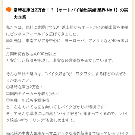
常時在庫は2万台！？【オートバイ輸出実績 業界 No.1】の実
力企業
私たちは、他社に先駆けて30年以上前からオートバイの輸出業を主軸
にビジネスフィールドを広げてきました。
輸出先は、東南アジアを中心に、ヨーロッパ、アメリカなど40ヵ国以
上！
月間出荷台数も4,000台以上！
と安定した取引を実現し、着実な経営基盤を確立しています。
そんな当社の魅力は、“バイク好き”が「ワクワク」するほどの品ぞろ
えがあること。
◎常時在庫は2万台！
◎国内全メーカーを取り扱い！
◎車種・年式も多種多様！
と、右を向いても左を向いてもバイクばかりの環境です！
そしてそんな環境には自然と”バイク好き”が集まってくるので、“バイ
ク談義”や“ツーリング”も楽しめますよ。
売れ筋の中古人気車からマニアックな海外新車まで扱っている“バイク