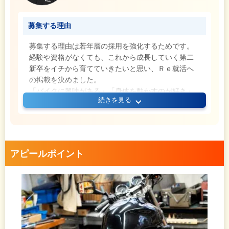
募集する理由
募集する理由は若年層の採用を強化するためです。
経験や資格がなくても、これから成長していく第二
新卒をイチから育てていきたいと思い、Ｒｅ就活へ
の掲載を決めました。
「バイクに興味がある」「身体を動かすのが好き」
続きを見る
という方、ご応募お待ちしております！
アピールポイント