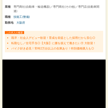
業種
専門商社(自動車・輸送機器)／専門商社(その他)／専門店(自動車関
連)
職種
技能工(整備)
勤務地
大阪府
この求人の概要
既卒・社会人デビュー歓迎！育成を前提とした採用だから安心◎
転勤なし／住宅手当◎【大阪】に腰を据えて働きたい方 大歓迎！
バイク好き必見！常時2万台以上の在庫あり！特別価格購入も◎