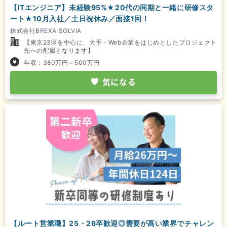
【ITエンジニア】未経験95%★20代の同期と一緒に研修スタ
ート★10月入社／土日祝休み／面接1回！
株式会社BREXA SOLVIA
【東京23区を中心に、大手・Web企業をはじめとしたプロジェクト
先への配属となります】
年収：380万円～500万円
気になる
【ルート営業職】25・26卒歓迎◎需要が高い業界でチャレン