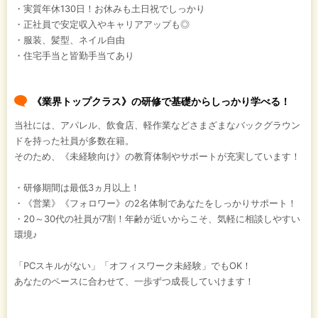
・実質年休130日！お休みも土日祝でしっかり
・正社員で安定収入やキャリアアップも◎
・服装、髪型、ネイル自由
・住宅手当と皆勤手当てあり
《業界トップクラス》の研修で基礎からしっかり学べる！
当社には、アパレル、飲食店、軽作業などさまざまなバックグラウン
ドを持った社員が多数在籍。
そのため、《未経験向け》の教育体制やサポートが充実しています！
・研修期間は最低3ヵ月以上！
・《営業》《フォロワー》の2名体制であなたをしっかりサポート！
・20～30代の社員が7割！年齢が近いからこそ、気軽に相談しやすい
環境♪
「PCスキルがない」「オフィスワーク未経験」でもOK！
あなたのペースに合わせて、一歩ずつ成長していけます！