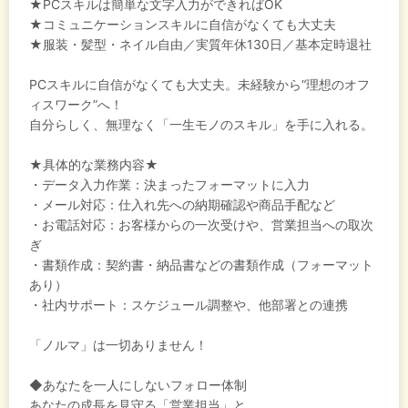
★PCスキルは簡単な文字入力ができればOK
★コミュニケーションスキルに自信がなくても大丈夫
★服装・髪型・ネイル自由／実質年休130日／基本定時退社
PCスキルに自信がなくても大丈夫。未経験から“理想のオフ
ィスワーク”へ！
自分らしく、無理なく「一生モノのスキル」を手に入れる。
★具体的な業務内容★
・データ入力作業：決まったフォーマットに入力
・メール対応：仕入れ先への納期確認や商品手配など
・お電話対応：お客様からの一次受けや、営業担当への取次
ぎ
・書類作成：契約書・納品書などの書類作成（フォーマット
あり）
・社内サポート：スケジュール調整や、他部署との連携
「ノルマ」は一切ありません！
◆あなたを一人にしないフォロー体制
あなたの成長を見守る「営業担当」と、