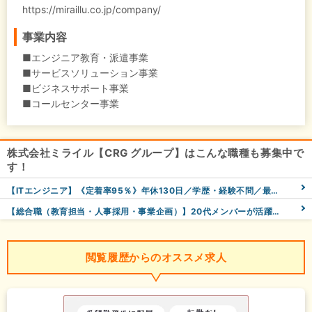
https://miraillu.co.jp/company/
事業内容
■エンジニア教育・派遣事業
■サービスソリューション事業
■ビジネスサポート事業
■コールセンター事業
株式会社ミライル【CRG グループ】はこんな職種も募集中で
す！
【ITエンジニア】《定着率95％》年休130日／学歴・経験不問／最長12ヵ月の研修で安心スタート！
【総合職（教育担当・人事採用・事業企画）】20代メンバーが活躍中！総合職で自分らしいキャリアを描ける◎
閲覧履歴からのオススメ求人