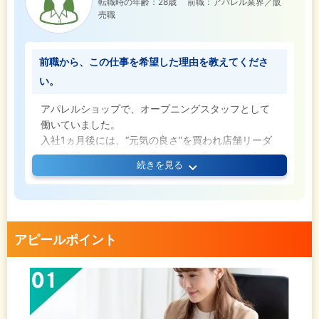
転職時の年齢：28歳
前職：アパレル業界／販
売職
前職から、この仕事を希望した理由を教えてくださ
い。
アパレルショップで、オープニングスタッフとして
働いていました。
入社1ヵ月後には、“元気の良さ”を買われ店舗リーダ
ーに抜擢されました。お客さまにも喜んでもらえる
続きを見る
ことが多くなり、仕事の面白さを実感し始めていま
した。ただ、お店の業績が落ち込んできてしまっ
て。慣れないアルバイトスタッフの教育や、今まで
なかったお客さまへの“声かけ”など、苦手な業務ばか
りが増え、憂鬱な毎日を過ごすようになってしまい
アピールポイント
ました。
接客の仕事は好きですし、自分に合っていると思い
これまで続けてきましたが、イベントやセール時な
どは帰宅が深夜になる日もあり、体力的な不安を感
じ始めました。また、発注や売上報告などでパソコ