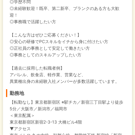
◎学歴不問
◎未経験歓迎！既卒、第二新卒、ブランクのある方も大歓
迎！
◎事務職で活躍したい方
【こんな方はぜひご応募ください！】
◎安心の研修でPCスキルをイチから身に付けたい方
◎正社員の事務として安定して働きたい方
◎事務としてのスキルアップしたい方
【過去に採用した転職者例】
アパレル、飲食店、軽作業、営業など、
異業種出身の未経験入社メンバーが多数活躍しています。
勤務地
【転勤なし】東京都新宿区 ※駅チカ／新宿三丁目駅より徒歩
5分／大阪市／新潟市／福岡市
＜東京配属＞
東京都新宿区新宿2-3-13 大橋ビル4階
▼アクセス