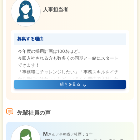
人事担当者
募集する理由
今年度の採用計画は100名ほど。
今回入社される方も数多くの同期と一緒にスタート
できます！
「事務職にチャレンジしたい」「事務スキルをイチ
から身につけたい」など、いろんな理由で入社した
続きを見る
先輩が現在活躍中。
そして今回の募集は、経験・学歴不問◎
育成前提の採用なので安心して飛び込んできてくだ
さいね！
先輩社員の声
M
さん／事務職／社歴：３年