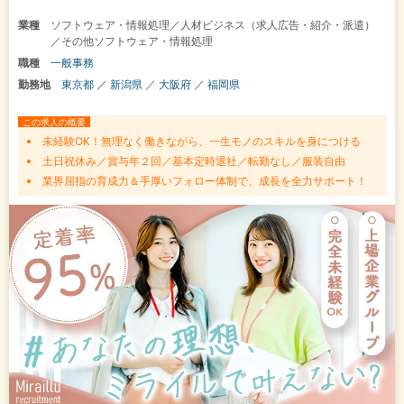
業種
ソフトウェア・情報処理／人材ビジネス（求人広告・紹介・派遣）
／その他ソフトウェア・情報処理
職種
一般事務
勤務地
東京都
／
新潟県
／
大阪府
／
福岡県
この求人の概要
未経験OK！無理なく働きながら、一生モノのスキルを身につける
土日祝休み／賞与年２回／基本定時退社／転勤なし／服装自由
業界屈指の育成力＆手厚いフォロー体制で、成長を全力サポート！