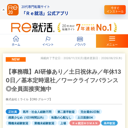
20代専門転職サイト
今すぐ
インストール
「Ｒｅ就活」公式アプリ
ホーム
イベント
ノウハウ
メニュー
掲載終了予定日
2026/11/23(月)
最終更新日
2026/06/25(木)
NEW
【事務職】AI研修あり／土日祝休み／年休13
0日／基本定時退社／ワークライフバランス
◎全員面接実施中
株式会社ミライル【CRG グループ】
正社員
既卒・社会人経験不問
第二新卒歓迎
完全週休2日制
残業少なめ（1日1時間以内）
転勤の心配なし
土日面接OK
職種未経験歓迎
業種未経験歓迎
上場
Ｒｅ就活ＷＯＭＡＮ
高卒歓迎