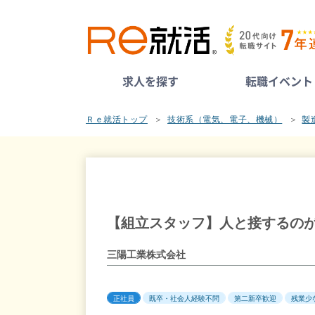
求人を探す
転職イベント
Ｒｅ就活トップ
技術系（電気、電子、機械）
製
【組立スタッフ】人と接するの
三陽工業株式会社
正社員
既卒・社会人経験不問
第二新卒歓迎
残業少