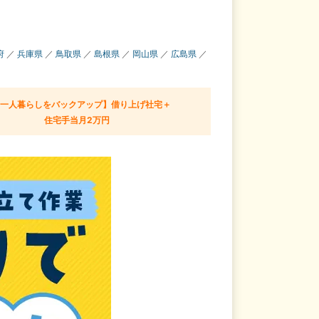
府
／
兵庫県
／
鳥取県
／
島根県
／
岡山県
／
広島県
／
【一人暮らしをバックアップ】借り上げ社宅＋
住宅手当月2万円