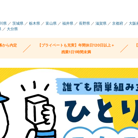
川県
／
茨城県
／
栃木県
／
富山県
／
福井県
／
長野県
／
滋賀県
／
京都府
／
大阪
県
／
大分県
募から内定
【プライベートも充実】年間休日120日以上＋
残業1日1時間未満