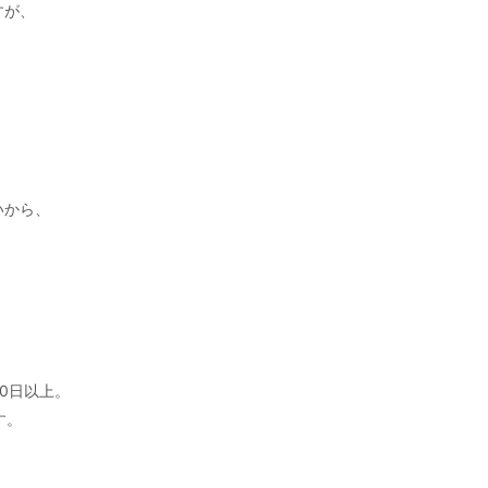
すが、
。
いから、
0日以上。
す。