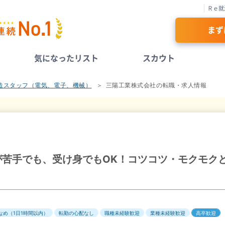
Ｒｅ就
まず
気になったリスト
スカウト
造スタッフ（電気、電子、機械）
三陽工業株式会社の転職・求人情報
が苦手でも、受け身でもOK！コツコツ・モクモク
なめ（1日1時間以内）
転勤の心配なし
職種未経験歓迎
業種未経験歓迎
高卒歓迎