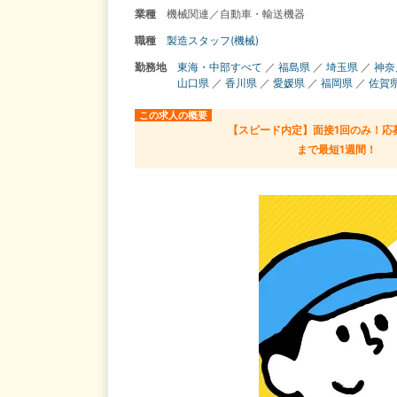
業種
機械関連／自動車・輸送機器
職種
製造スタッフ(機械)
勤務地
東海・中部すべて
／
福島県
／
埼玉県
／
神奈
山口県
／
香川県
／
愛媛県
／
福岡県
／
佐賀
この求人の概要
【スピード内定】面接1回のみ！応
まで最短1週間！