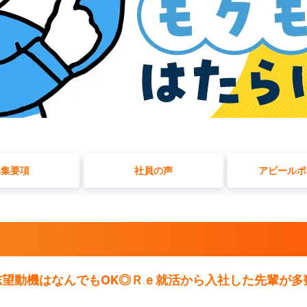
募集要項
社員の声
アピールポ
志望動機はなんでもOK◎Ｒｅ就活から入社した先輩が多