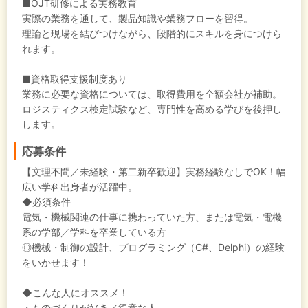
■OJT研修による実務教育
実際の業務を通して、製品知識や業務フローを習得。
理論と現場を結びつけながら、段階的にスキルを身につけら
れます。
■資格取得支援制度あり
業務に必要な資格については、取得費用を全額会社が補助。
ロジスティクス検定試験など、専門性を高める学びを後押し
します。
応募条件
【文理不問／未経験・第二新卒歓迎】実務経験なしでOK！幅
広い学科出身者が活躍中。
◆必須条件
電気・機械関連の仕事に携わっていた方、または電気・電機
系の学部／学科を卒業している方
◎機械・制御の設計、プログラミング（C#、Delphi）の経験
をいかせます！
◆こんな人にオススメ！
・ものづくりが好き／得意な人