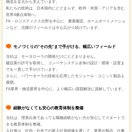
物流を足元から支えています。
私たちの技術は、日本国内にとどまらず、欧州・米国・アジアを含む
世界4拠点体制へ。
FA・ロジスティクス分野を中心に、農業園芸、ホームオートメーショ
ンなど、活躍のフィールドは今も広がり続けています。
モノづくりの“その先”まで手がける、幅広いフィールド
当社は、モータローラの開発だけにとどまりません。
建設業の許可を取得し、コンベヤシステム全体の設計・開発・設置ま
でを一貫して手がけています。
さらに、パワーモーラの技術を応用したモジュール・ユニット製品も
展開。
FA業界・物流業界を中心に、より幅広い課題解決に貢献しています。
経験がなくても安心の教育体制を整備
当社は、理系出身であっても職種経験がない方が安心してスタートで
きる教育体制を整備。
入社後は、社内・社外での新入社員研修を通して、業界や製品、仕事