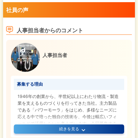
社員の声
人事担当者からのコメント
人事担当者
募集する理由
1946年の創業から、半世紀以上にわたり物流・製造
業を支えるものづくりを行ってきた当社。主力製品
である「パワーモーラ」をはじめ、多様なニーズに
応える中で培った独自の技術を、今後は幅広いフィ
ールドで活用したいと考えています。今回募集する
続きを見る
のは、そんな当社の成長の中核を担う次世代のエン
ジニア達です。皆さんのものづくりへの意欲を原動