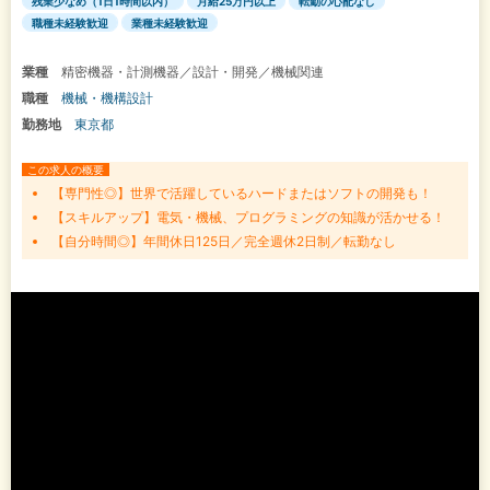
残業少なめ（1日1時間以内）
月給25万円以上
転勤の心配なし
職種未経験歓迎
業種未経験歓迎
業種
精密機器・計測機器／設計・開発／機械関連
職種
機械・機構設計
勤務地
東京都
この求人の概要
【専門性◎】世界で活躍しているハードまたはソフトの開発も！
【スキルアップ】電気・機械、プログラミングの知識が活かせる！
【自分時間◎】年間休日125日／完全週休2日制／転勤なし