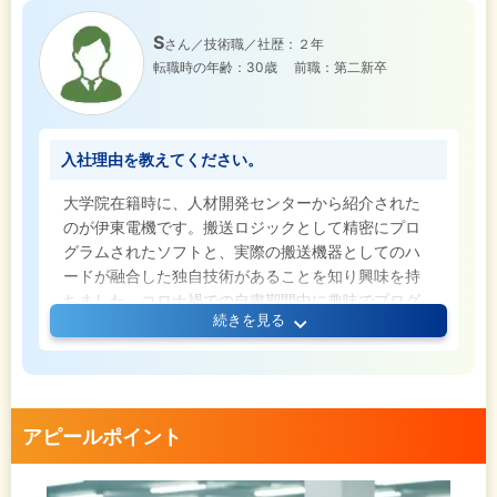
S
さん／技術職／社歴：２年
転職時の年齢：30歳
前職：第二新卒
入社理由を教えてください。
大学院在籍時に、人材開発センターから紹介された
のが伊東電機です。搬送ロジックとして精密にプロ
グラムされたソフトと、実際の搬送機器としてのハ
ードが融合した独自技術があることを知り興味を持
ちました。コロナ禍での自粛期間中に趣味でプログ
続きを見る
ラミングを勉強、後輩の計算予測の研究を手伝って
いた経験もあり、学んできたことや思考のプロセス
を活かすことができるのではないかと考えました。
専攻は化学だったので、プログラミングは分野とし
ての関連はほとんどありません。ただ、“特定の条件
アピールポイント
下で必ず反応が出る”という点においては通じるもの
を感じ、抵抗はありませんでした。出身は関東です
が、場所にこだわっていては成長が見込めないと思