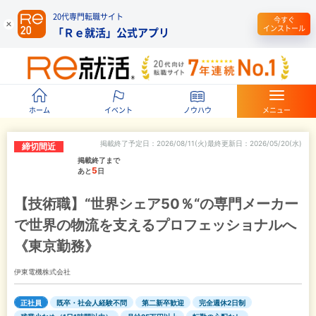
20代専門転職サイト
今すぐ
インストール
「Ｒｅ就活」公式アプリ
ホーム
イベント
ノウハウ
メニュー
掲載終了予定日
2026/08/11(火)
最終更新日
2026/05/20(水)
締切間近
掲載終了まで
5
あと
日
【技術職】“世界シェア50％“の専門メーカー
で世界の物流を支えるプロフェッショナルへ
《東京勤務》
伊東電機株式会社
正社員
既卒・社会人経験不問
第二新卒歓迎
完全週休2日制