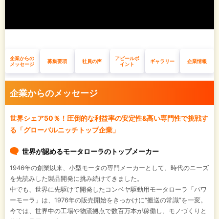
企業からの
アピールポ
募集要項
社員の声
ギャラリー
企業情報
メッセージ
イント
企業からのメッセージ
世界シェア50％！圧倒的な利益率の安定性&高い専門性で挑戦す
る「グローバルニッチトップ企業」
世界が認めるモータローラのトップメーカー
1946年の創業以来、小型モータの専門メーカーとして、時代のニーズ
を先読みした製品開発に挑み続けてきました。
中でも、世界に先駆けて開発したコンベヤ駆動用モータローラ「パワ
ーモーラ」は、1976年の販売開始をきっかけに“搬送の常識”を一変。
今では、世界中の工場や物流拠点で数百万本が稼働し、モノづくりと