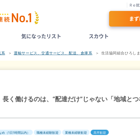
Ｒｅ就
まず
気になったリスト
スカウト
流系
運輸サービス、交通サービス、配送、倉庫系
生活協同組合ひろし
年！長く働けるのは、“配達だけ”じゃない「地域と
なめ（1日1時間以内）
職種未経験歓迎
業種未経験歓迎
高卒歓迎