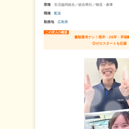
業種
生活協同組合／総合商社／物流・倉庫
職種
配送
勤務地
広島県
この求人の概要
書類選考ナシ！既卒・26卒・早期
◎ゼロスタートを応援