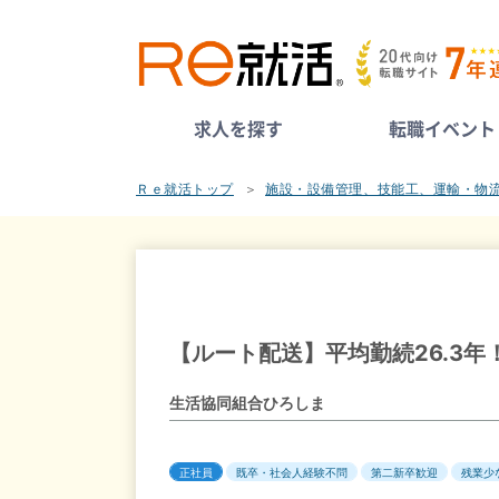
求人を探す
転職イベント
Ｒｅ就活トップ
施設・設備管理、技能工、運輸・物
【ルート配送】平均勤続26.3
生活協同組合ひろしま
正社員
既卒・社会人経験不問
第二新卒歓迎
残業少