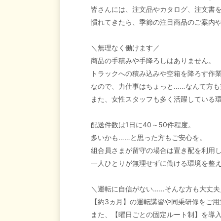
皆さんには、注文品やカタログ、注文書
慣れてきたら、季節の注目商品のご案内や
＼無理なく働けます／
商品の手積みや手降ろしはありません。
トラックへの積み込みや空箱を降ろす作
なので、力仕事はちょっと……なんて方も
また、女性スタッフも多く活躍している
配送件数は1日に40～50件程度。
多いかも……と思った方もご安心を。
組合員さまが留守の場合は置き配を利用
一人ひとりが無理せずに働ける環境を整
＼運転に自信がない……そんな方も大丈夫
【約3ヵ月】の運転講習や同乗研修をご用
また、【曜日ごとの固定ルート制】を導