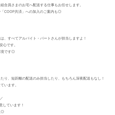
を組合員さまのお宅へ配送する仕事もお任せします。
「COOP共済」への加入のご案内も◎
業は、すべてアルバイト・パートさんが担当しますよ！
安心です。
環境です◎
したり、短距離の配送のみ担当したり、もちろん深夜配送もなし！
えています。
／
意しています！
入◎