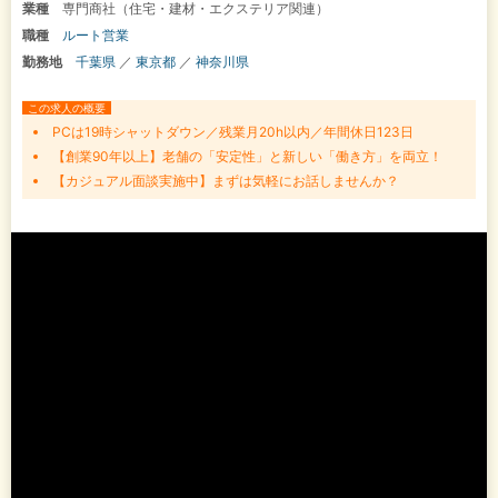
業種
専門商社（住宅・建材・エクステリア関連）
職種
ルート営業
勤務地
千葉県
／
東京都
／
神奈川県
この求人の概要
PCは19時シャットダウン／残業月20h以内／年間休日123日
【創業90年以上】老舗の「安定性」と新しい「働き方」を両立！
【カジュアル面談実施中】まずは気軽にお話しませんか？