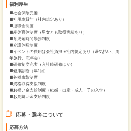
福利厚生
■社会保険完備
■社用車貸与（社内規定あり）
■退職金制度
■産休育休制度（男女とも取得実績あり）
■育児短時間勤務制度
■介護休暇制度
■イベントの費用は会社負担 ※社内規定あり（暑気払い、周
年旅行、忘年会）
■研修制度充実（入社時研修ほか）
■健康診断（年1回）
■各種表彰制度
■資格取得支援制度
■お祝い金支給制度（結婚・出産・成人・子の入学）
■お見舞い金支給制度
応募・選考について
応募方法