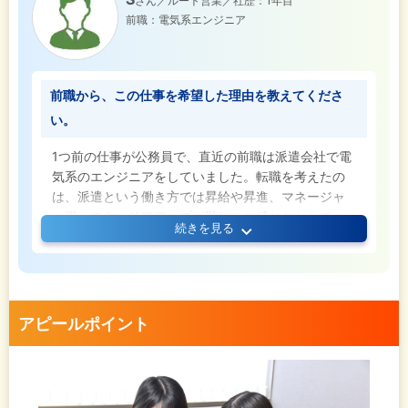
さん／ルート営業／社歴：1年目
転勤がなく、自分の住んでいる近郊で安心して長く
前職：電気系エンジニア
働ける環境は、将来のライフスタイルや結婚なども
見据えた時に、非常に魅力的に映りました。「胸を
張ってできる仕事を、腰を据えてやり続けたい」と
いう自分の希望にぴったり合った会社だと感じ、入
前職から、この仕事を希望した理由を教えてくださ
社を決めたんです。
い。
1つ前の仕事が公務員で、直近の前職は派遣会社で電
気系のエンジニアをしていました。転職を考えたの
は、派遣という働き方では昇給や昇進、マネージャ
ー職へのキャリアアップが難しいと感じたからで
続きを見る
す。加えて、これまで数字を意識するような仕事を
してこなかったこともあり、「売上を意識して働く
環境に身を置いた方が、自分のスキルアップや視野
の広がりにつながるはずだ」と思い、未経験から営
業職に挑戦することを決めました。
アピールポイント
当社を選んだのは、未経験でも受け入れてもらえる
環境だったことが大きな理由です。また、過去に土
木・インフラ関係の職場で働いていた経験があり、