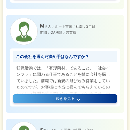
のまま続けるのは難しいかもしれない」と感じるよ
うになりました。それと同時に、業界全体の先行き
にも少し不安を感じていたことが、転職を決意した
きっかけです。
M
さん／ルート営業／社歴：2年目
前職：OA機器／営業職
会社選びでは、転勤がなく同じ場所で腰を据えて働
けることを最優先に考えました。また、建築業界や
生活インフラの分野など、今後も需要が続くと感じ
られる領域を中心に見ていたんです。当社は前職で
この会社を選んだ決め手はなんですか？
扱っていた商材と近い部分もあり、「全くの未経験
よりも、自分の経験が活かせそうだ」と感じたこと
転職活動では、「有形商材」であること、「社会イ
が、入社の決め手になりました。
ンフラ」に関わる仕事であることを軸に会社を探し
ていました。前職では新規の飛び込み営業をしてい
たのですが、お客様に本当に喜んでもらえているの
かという疑問を感じていたんです。だからこそ、売
続きを見る
ったものが目に見える形で残り、長くお客様に寄り
添えるルート営業がしたいと考えていました。
同業他社もいくつか受けましたが、当社を選んだ一
番の決め手は、関東圏内で活動できる点です。全国
S