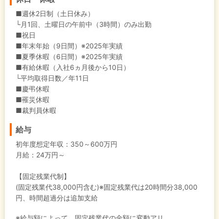
■週休2日制（土日休み）
└月1回、土曜日の午前中（3時間）のみ出勤
■祝日
■年末年始（9日間）※2025年実績
■夏季休暇（6日間）※2025年実績
■有給休暇（入社6ヵ月後から10日）
└平均取得日数／年11日
■慶弔休暇
■罹災休暇
■裁判員休暇
給与
初年度想定年収：
350～600万円
月給：24万円～
【固定残業代制】
(固定残業代38,000円含む)※固定残業代は20時間分38,000
円、時間超過分は追加支給
※給与額によって、固定残業代の金額に変動アリ