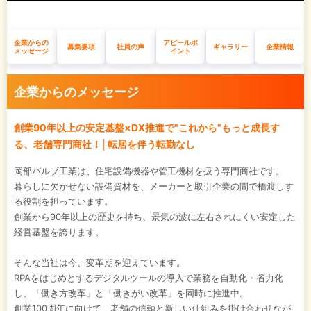
企業からの
アピールポ
募集要項
社員の声
ギャラリー
企業情報
メッセージ
イント
企業からのメッセージ
創業90年以上の安定基盤×DX推進で"これから"もっと成長す
る、老舗専門商社！│転居を伴う転勤なし
岡部バルブ工業は、住宅設備機器や管工機材を扱う専門商社です。
暮らしに欠かせない設備資材を、メーカーと取引企業の間で橋渡しす
る役割を担っています。
創業から90年以上の歴史を持ち、景気の波に左右されにくい安定した
経営基盤を誇ります。
そんな当社は今、変革期を迎えています。
RPAをはじめとするデジタルツールの導入で業務を自動化・省力化
し、「働き方改革」と「働きがい改革」を同時に推進中。
創業100周年に向けて、老舗の信頼と新しい仕組みを掛け合わせなが