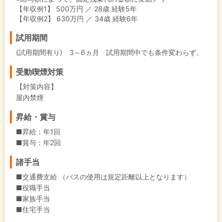
【年収例1】
500万円 ／ 28歳 経験5年
【年収例2】
630万円 ／ 34歳 経験6年
試用期間
(試用期間有り) 3～6ヵ月 試用期間中でも条件変わらず。
受動喫煙対策
【対策内容】
屋内禁煙
昇給・賞与
■昇給：年1回
■賞与：年2回
諸手当
■交通費支給 （バスの使用は規定距離以上となります）
■役職手当
■家族手当
■住宅手当