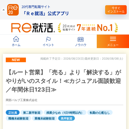
20代専門転職サイト
今すぐ
インストール
「Ｒｅ就活」公式アプリ
ホーム
イベント
ノウハウ
メニュー
掲載終了予定日
2026/08/23(日)
最終更新日
2026/08/08(土)
NEW
【ルート営業】「売る」より「解決する」が
やりがいのスタイル！≪カジュアル面談歓迎
／年間休日123日≫
岡部バルブ工業株式会社
正社員
第二新卒歓迎
残業少なめ（1日1時間以内）
転勤の心配なし
職種未経験歓迎
業種未経験歓迎
高卒歓迎