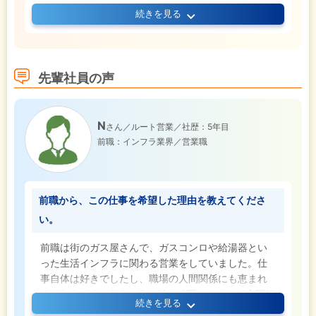
続きを見る
ご入社いただいた皆さんには、新しい視点や発想を
存分に発揮してもらいたいですね。
90年以上の歴史を持つ当社ですが、「え、意外と新
先輩社員の声
しい！」という声も多くいただきます。
そんな当社を、皆さんと一緒にもっと進化させてい
けたら嬉しいですね。
N
さん／ルート営業／社歴：5年目
前職：インフラ業界／営業職
前職から、この仕事を希望した理由を教えてくださ
い。
前職は街のガス屋さんで、ガスコンロや給湯器とい
った生活インフラに関わる営業をしていました。仕
事自体は好きでしたし、職場の人間関係にも恵まれ
ていたんです。ただ、3～4年に1回のペースで全国転
続きを見る
勤があり、将来のライフスタイルを考えた時に「こ