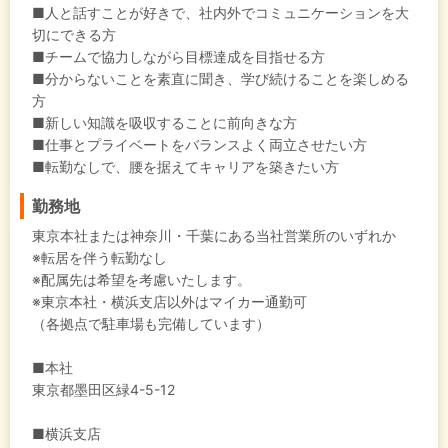
■人と話すことが好きで、社内外でコミュニケーションを大
切にできる方
■チームで協力しながら目標達成を目指せる方
■分からないことを素直に聞き、学び続けることを楽しめる
方
■新しい知識を吸収することに前向きな方
■仕事とプライベートをバランスよく両立させたい方
■転勤なしで、腰を据えてキャリアを築きたい方
勤務地
東京本社または神奈川・千葉にある当社営業所のいずれか
※転居を伴う転勤なし
※配属先は希望を考慮いたします。
※東京本社・横浜支店以外はマイカー通勤可
（各拠点で駐車場も完備しています）
■本社
東京都墨田区緑4-5-12
■横浜支店