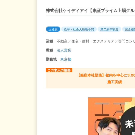
株式会社ケイディアイ【東証プライム上場グル
正社員
既卒・社会人経験不問
第二新卒歓迎
完全週
業種
不動産／住宅・建材・エクステリア／専門コン
職種
法人営業
勤務地
東京都
この求人の概要
【銀座本社勤務】都内を中心に3,0
施工実績