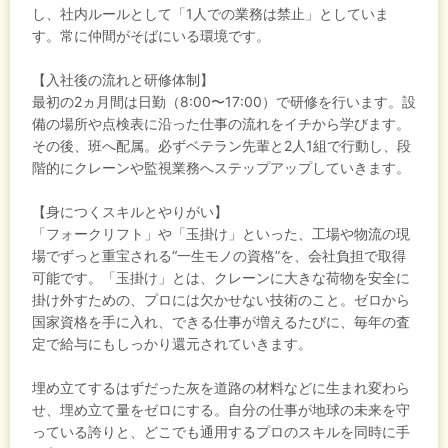
し、社内ルールとして「1人での業務は禁止」としていま
す。常に仲間がそばにいる環境です。
【入社後の流れと研修体制】
最初の2ヵ月間は日勤（8:00〜17:00）で研修を行います。設
備の場所や点検表に沿った仕事の流れをイチから学びます。
その後、班へ配属。必ずベテラン先輩と2人1組で行動し、段
階的にクレーンや監視業務へステップアップしていきます。
【身につくスキルとやりがい】
「フォークリフト」や「玉掛け」といった、工場や物流の現
場でずっと重宝される“一生モノの資格”を、会社負担で取得
可能です。「玉掛け」とは、クレーンに大きな荷物を安全に
掛け外すための、プロには欠かせない技術のこと。ゼロから
国家資格を手に入れ、できる仕事が増えるたびに、毎年の査
定で給与にもしっかり還元されていきます。
埋め立てするはずだった灰を道路の材料などに生まれ変わら
せ、埋め立て量をゼロにする。自分の仕事が地球の未来を守
っている誇りと、どこでも通用するプロのスキルを同時に手