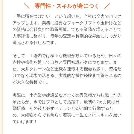
専門性・スキルが身につく
「手に職をつけたい」という想いを、当社は全力でバック
アップします。業務に必要なフォークリフトや玉掛けなど
の資格は会社負担で取得可能。できる業務が増えることで
人事評価に繋がり、毎年の査定や長期的な昇給にしっかり
還元される仕組みです。
そして、工場内では様々な機械が動いているため、日々の
点検や操作を通して自然と専門知識が身につきます。ま
た、天井クレーンなど重機を運転する機会も多く、資格だ
けでなく現場で活きる、実践的な操作経験まで得られるの
が大きな特長です。
実際に、小売業や建設業など全くの異業種から転職した先
輩たちが、今ではプロとして活躍中。最初の2ヵ月間は日
勤研修、その後も必ずベテランと2人1組で行動するた
め、未経験からでも焦らず着実に一生モノのスキルを磨い
ていけます！