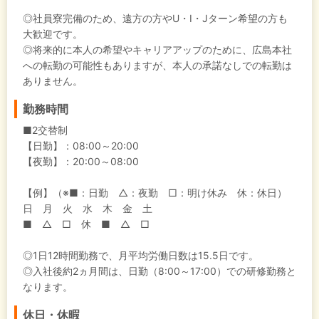
◎社員寮完備のため、遠方の方やU・I・Jターン希望の方も
大歓迎です。
◎将来的に本人の希望やキャリアアップのために、広島本社
への転勤の可能性もありますが、本人の承諾なしでの転勤は
ありません。
勤務時間
■2交替制
【日勤】：08:00～20:00
【夜勤】：20:00～08:00
【例】（※■：日勤 △：夜勤 □：明け休み 休：休日）
日 月 火 水 木 金 土
■ △ □ 休 ■ △ □
◎1日12時間勤務で、月平均労働日数は15.5日です。
◎入社後約2ヵ月間は、日勤（8:00～17:00）での研修勤務と
なります。
休日・休暇