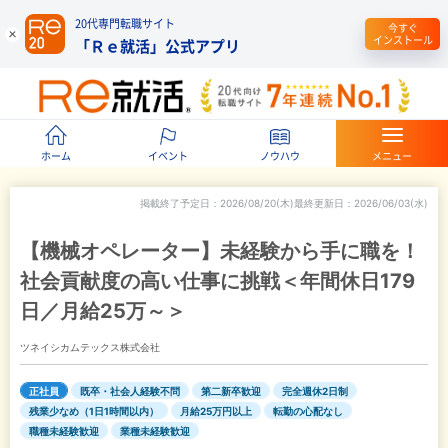
20代専門転職サイト
今すぐ
インストール
「Ｒｅ就活」公式アプリ
ホーム
イベント
ノウハウ
メニュー
掲載終了予定日
2026/08/20(木)
最終更新日
2026/06/03(水)
【機械オペレーター】未経験から手に職を！
社会貢献度の高い仕事に挑戦＜年間休日179
日／月給25万～＞
ツネイシカムテックス株式会社
正社員
既卒・社会人経験不問
第二新卒歓迎
完全週休2日制
残業少なめ（1日1時間以内）
月給25万円以上
転勤の心配なし
職種未経験歓迎
業種未経験歓迎