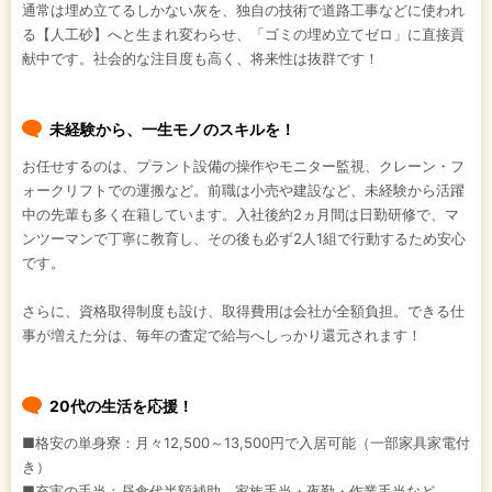
通常は埋め立てるしかない灰を、独自の技術で道路工事などに使われ
る【人工砂】へと生まれ変わらせ、「ゴミの埋め立てゼロ」に直接貢
献中です。社会的な注目度も高く、将来性は抜群です！
未経験から、一生モノのスキルを！
お任せするのは、プラント設備の操作やモニター監視、クレーン・フ
ォークリフトでの運搬など。前職は小売や建設など、未経験から活躍
中の先輩も多く在籍しています。入社後約2ヵ月間は日勤研修で、マ
ンツーマンで丁寧に教育し、その後も必ず2人1組で行動するため安心
です。
さらに、資格取得制度も設け、取得費用は会社が全額負担。できる仕
事が増えた分は、毎年の査定で給与へしっかり還元されます！
20代の生活を応援！
■格安の単身寮：月々12,500～13,500円で入居可能（一部家具家電付
き）
■充実の手当：昼食代半額補助、家族手当・夜勤・作業手当など