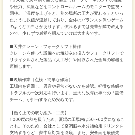
や圧力、流量などをコントロールルームのモニターで監視・
調整。「温度を上げると、別の場所の圧力が変わる」といっ
たように数値が連動しており、全体のバランスを保つゲーム
のような面白さがあります。慣れるまでは先輩が隣で教える
ので、少しずつ感覚を掴んでいけば大丈夫です。
■天井クレーン・フォークリフト操作
クレーンを使った設備への焼却灰の投入やフォークリフトで
リサイクルされた製品（人工砂）や回収された金属の容器を
運搬します。
■現場作業（点検・簡単な修繕）
工場内を巡回し、異音や異常がないかを確認。軽微な修繕や
トラブルの一次対応を行います。重大な故障は専門の「設備
チーム」が担当するため安心です。
【働く上での取り組み・工夫】
1,000度の熱を扱うため、夏場の工場内は50〜60度になるこ
とも。そのため、会社として空調服や水分補給用ドリンクを
支給するなど、熱中症対策を徹底。また、安全面を最優先