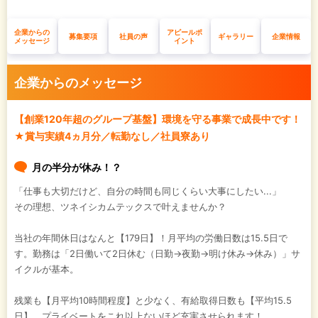
企業からの
アピールポ
募集要項
社員の声
ギャラリー
企業情報
メッセージ
イント
企業からのメッセージ
【創業120年超のグループ基盤】環境を守る事業で成長中です！
★賞与実績4ヵ月分／転勤なし／社員寮あり
月の半分が休み！？
「仕事も大切だけど、自分の時間も同じくらい大事にしたい...」
その理想、ツネイシカムテックスで叶えませんか？
当社の年間休日はなんと【179日】！月平均の労働日数は15.5日で
す。勤務は「2日働いて2日休む（日勤→夜勤→明け休み→休み）」サ
イクルが基本。
残業も【月平均10時間程度】と少なく、有給取得日数も【平均15.5
日】。プライベートをこれ以上ないほど充実させられます！