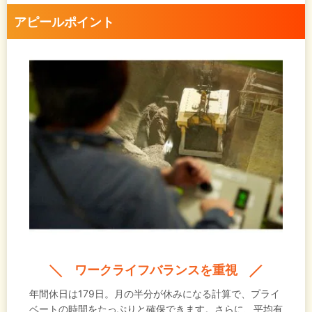
施設ということで、匂いなどに対する意識がありま
アピールポイント
した。しかし、実際に現場を見てみると想像を遥か
に超えてくるということはなく、働くイメージをし
っかり持つことができました。入社後のギャップを
感じることなくスタートを切れたのは、事前にあり
のままの現場を見ることができたからだと思いま
す。
加えて、会社近くに独身寮が完備されていることも
決め手のひとつでした。一人暮らしをして自立をし
たいと考えていたので、自分の希望とマッチするか
たちになりました！
ワークライフバランスを重視
年間休日は179日。月の半分が休みになる計算で、プライ
ベートの時間をたっぷりと確保できます。さらに、平均有