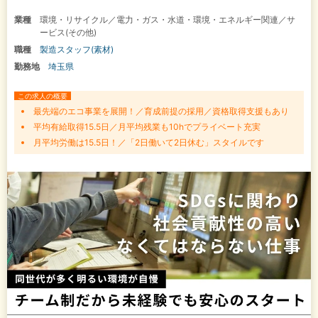
業種
環境・リサイクル／電力・ガス・水道・環境・エネルギー関連／サ
ービス(その他)
職種
製造スタッフ(素材)
勤務地
埼玉県
この求人の概要
最先端のエコ事業を展開！／育成前提の採用／資格取得支援もあり
平均有給取得15.5日／月平均残業も10hでプライベート充実
月平均労働は15.5日！／「2日働いて2日休む」スタイルです