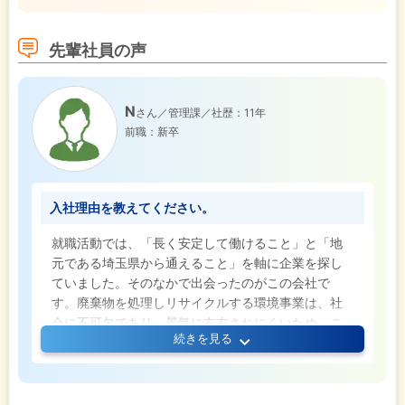
と考えています。経験や知識は一切問いません。
「安定の環境で着実にキャリアを築いていきたい」
先輩社員の声
そんな想いをお持ちの方をお待ちしています！
N
さん／管理課／社歴：11年
前職：新卒
入社理由を教えてください。
就職活動では、「長く安定して働けること」と「地
元である埼玉県から通えること」を軸に企業を探し
ていました。そのなかで出会ったのがこの会社で
す。廃棄物を処理しリサイクルする環境事業は、社
会に不可欠であり、景気に左右されにくいため、こ
続きを見る
こなら安心して長く働けると感じました。
また、工場見学に参加できたことは、入社を決める
うえで大きな要因だった感じています。廃棄物処理