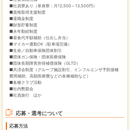
■社員寮あり（単身寮：月12,500～13,500円）
■資格取得支援制度
■退職金制度
■財形貯蓄制度
■永年勤続制度
■昼食代半額補助（仕出し弁当）
■マイカー通勤OK（駐車場完備）
■生命／自動車保険団体割引
■団体ガン保険・団体医療保険
■団体長期障害所得補償保険（GLTD）
■共済会制度（グループ施設割引、インフルエンザ予防接種
費用補助、高額医療費などの各種補助など）
■各種クラブ活動
■社内懇親会
■社員旅行 ほか
応募・選考について
応募方法