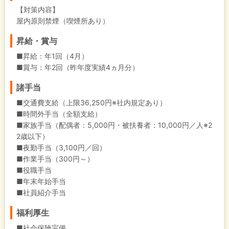
【対策内容】
屋内原則禁煙（喫煙所あり）
昇給・賞与
■昇給：年1回（4月）
■賞与：年2回（昨年度実績4ヵ月分）
諸手当
■交通費支給（上限36,250円※社内規定あり）
■時間外手当（全額支給）
■家族手当（配偶者：5,000円・被扶養者：10,000円／人※2
2歳以下）
■夜勤手当（3,100円／回）
■作業手当（300円～）
■役職手当
■年末年始手当
■社員紹介手当
福利厚生
■社会保険完備