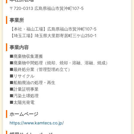
〒720-0313 広島県福山市箕沖町107-5
事業所
【本社・福山工場】広島県福山市箕沖町107-5
【埼玉工場】埼玉県大里郡寄居町三ケ山250-1
事業内容
■廃棄物収集運搬
■廃棄物中間処理（焼却、焼却・溶融、溶融、焼成）
■最終処分業（管理型埋め立て）
■リサイクル
■船舶廃油の処理・再生
■計量証明事業
■汚染土壌処理
■太陽光発電
ホームページ
https://www.kamtecs.co.jp/