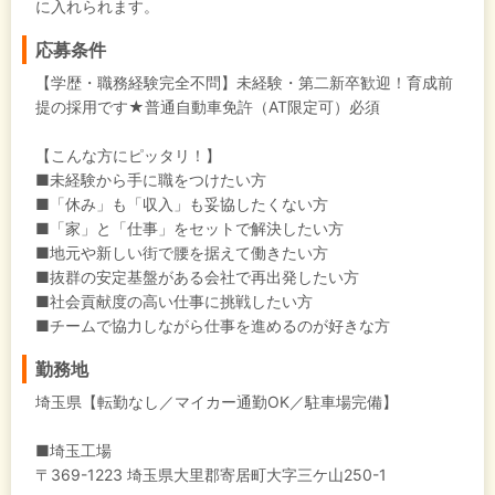
に入れられます。
応募条件
【学歴・職務経験完全不問】未経験・第二新卒歓迎！育成前
提の採用です★普通自動車免許（AT限定可）必須
【こんな方にピッタリ！】
■未経験から手に職をつけたい方
■「休み」も「収入」も妥協したくない方
■「家」と「仕事」をセットで解決したい方
■地元や新しい街で腰を据えて働きたい方
■抜群の安定基盤がある会社で再出発したい方
■社会貢献度の高い仕事に挑戦したい方
■チームで協力しながら仕事を進めるのが好きな方
勤務地
埼玉県【転勤なし／マイカー通勤OK／駐車場完備】
■埼玉工場
〒369-1223 埼玉県大里郡寄居町大字三ケ山250-1