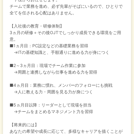
チームで業務を進め、必ず先輩がそばにいるので、ひとりで
全てを任される心配はありません。
【入社後の教育・研修体制】
3ヵ月の研修＋その後OJTでしっかり成長できる環境をご用
意。
■1ヵ月目：PC設定などの基礎業務を習得
→ITの基礎知識と、手順通りに進める力が身につく
■2～3ヵ月目：現場でチーム作業に参加
→周囲と連携しながら仕事を進める力を習得
■4ヵ月目：業務に慣れ、メンバーのフォローにも挑戦
→人に教える力・周囲を見る力が身につく
■5ヵ月目以降：リーダーとして現場を担当
→チームをまとめるマネジメント力を習得
【将来的には】
あなたの希望や成長に応じて、多様なキャリアを描くことが