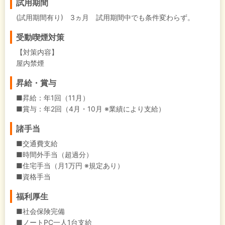
試用期間
(試用期間有り) 3ヵ月 試用期間中でも条件変わらず。
受動喫煙対策
【対策内容】
屋内禁煙
昇給・賞与
■昇給：年1回（11月）
■賞与：年2回（4月・10月 ※業績により支給）
諸手当
■交通費支給
■時間外手当（超過分）
■住宅手当（月1万円 ※規定あり）
■資格手当
福利厚生
■社会保険完備
■ノートPC一人1台支給