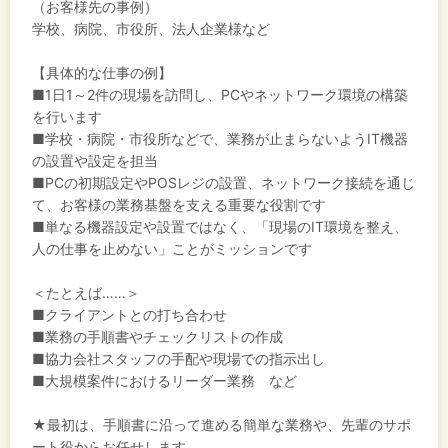
（お客様先の事例）
学校、病院、市役所、法人企業様など
【具体的な仕事の例】
■1日1～2件の現場を訪問し、PCやネットワーク環境の構築
を行います
■学校・病院・市役所などで、業務が止まらないようIT機器
の設置や設定を担当
■PCの初期設定やPOSレジの設置、ネットワーク接続を通じ
て、お客様の業務基盤を支える重要な役割です
■単なる機器設定や設置ではなく、「現場のIT環境を整え、
人の仕事を止めない」ことがミッションです
＜たとえば……＞
■クライアントとの打ち合わせ
■業務の手順書やチェックリストの作成
■協力会社スタッフの手配や現場での指示出し
■大規模案件におけるリーダー業務 など
★最初は、手順書に沿って進める簡単な業務や、先輩のサポ
ート役からお任せします。