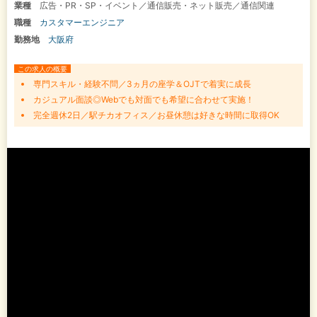
業種
広告・PR・SP・イベント／通信販売・ネット販売／通信関連
職種
カスタマーエンジニア
勤務地
大阪府
この求人の概要
専門スキル・経験不問／3ヵ月の座学＆OJTで着実に成長
カジュアル面談◎Webでも対面でも希望に合わせて実施！
完全週休2日／駅チカオフィス／お昼休憩は好きな時間に取得OK