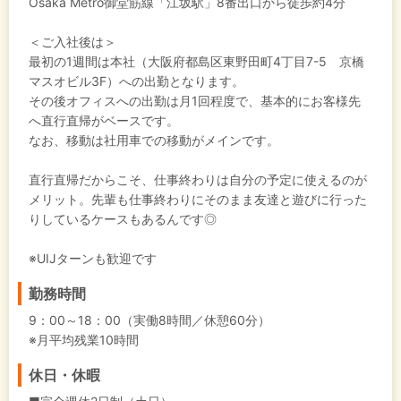
Osaka Metro御堂筋線「江坂駅」8番出口から徒歩約4分
＜ご入社後は＞
最初の1週間は本社（大阪府都島区東野田町4丁目7-5 京橋
マスオビル3F）への出勤となります。
その後オフィスへの出勤は月1回程度で、基本的にお客様先
へ直行直帰がベースです。
なお、移動は社用車での移動がメインです。
直行直帰だからこそ、仕事終わりは自分の予定に使えるのが
メリット。先輩も仕事終わりにそのまま友達と遊びに行った
りしているケースもあるんです◎
※UIJターンも歓迎です
勤務時間
9：00～18：00（実働8時間／休憩60分）
※月平均残業10時間
休日・休暇