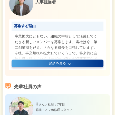
人事担当者
募集する理由
事業拡大にともない、組織の中核として活躍してく
ださる新しいメンバーを募集します。当社は今、第
二創業期を迎え、さらなる成長を目指しています。
今後、事業規模を拡大していくうえで、将来的に会
社を引っ張っていくリーダーの存在が必要不可欠で
続きを見る
す。今回の募集は、未経験からでも意欲次第で幹部
候補を目指せるポジションです。イチからの育成を
前提としていますので、安心して飛び込んできてく
ださい！
先輩社員の声
H
さん／社歴：7年目
前職：スマホ修理スタッフ