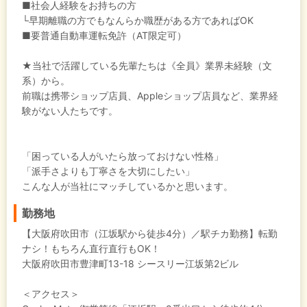
■社会人経験をお持ちの方
└早期離職の方でもなんらか職歴がある方であればOK
■要普通自動車運転免許（AT限定可）
★当社で活躍している先輩たちは《全員》業界未経験（文
系）から。
前職は携帯ショップ店員、Appleショップ店員など、業界経
験がない人たちです。
「困っている人がいたら放っておけない性格」
「派手さよりも丁寧さを大切にしたい」
こんな人が当社にマッチしているかと思います。
勤務地
【大阪府吹田市（江坂駅から徒歩4分）／駅チカ勤務】転勤
ナシ！もちろん直行直行もOK！
大阪府吹田市豊津町13-18 シースリー江坂第2ビル
＜アクセス＞