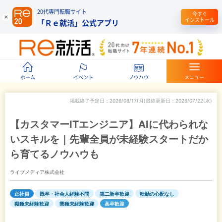
20代専門転職サイト
今すぐ
インストール
「Ｒｅ就活」公式アプリ
ホーム
イベント
ノウハウ
メニュー
掲載終了予定日
2026/08/17(月)
最終更新日
2026/07/22(水)
【カスタマーITエンジニア】AIに代わられな
いスキルを｜先輩全員が未経験スタートだか
ら育てるノウハウも
ライブメディア株式会社
正社員
既卒・社会人経験不問
第二新卒歓迎
転勤の心配なし
職種未経験歓迎
業種未経験歓迎
高卒歓迎