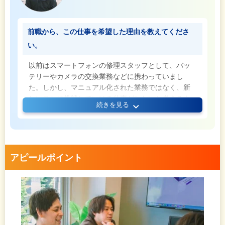
前職から、この仕事を希望した理由を教えてくださ
い。
以前はスマートフォンの修理スタッフとして、バッ
テリーやカメラの交換業務などに携わっていまし
た。しかし、マニュアル化された業務ではなく、新
しいことに挑戦していける仕事がしたいと考えるよ
続きを見る
うになり、転職を検討するようになりました。そん
なとき、電子機器が好きだという話を知人にした際
に紹介されたのが当社です。
入社後に実感しているのは成長できる環境が整って
いることです。扱う分野が端末からインフラ、ネッ
アピールポイント
トワークまで幅広く、常に進化し続ける大規模な業
界のため、何年たっても、どれほど勉強しても新し
い発見があります。この学びが止まらないという環
境が結果的に私にとって大きな魅力になっていま
す！