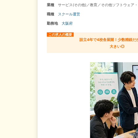
業種
サービス(その他)／教育／その他ソフトウェア
職種
スクール運営
勤務地
大阪府
この求人の概要
設立4年で4校舎展開！少数精鋭だ
大きい◎