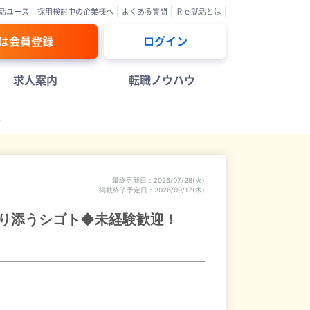
活ユース
採用検討中の企業様へ
よくある質問
Ｒｅ就活とは
は会員登録
ログイン
求人案内
転職ノウハウ
報
最終更新日
2026/07/28(火)
掲載終了予定日
2026/09/17(木)
り添うシゴト◆未経験歓迎！