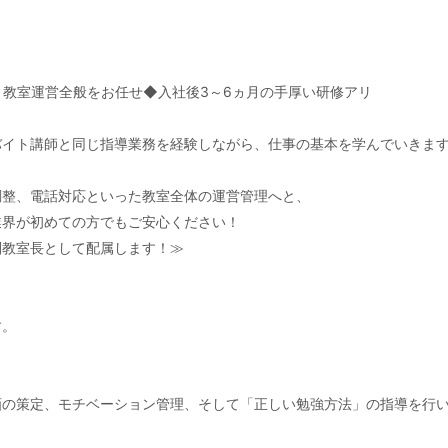
教室運営全般をお任せ◆入社後3～6ヵ月の手厚い研修アリ
バイト講師と同じ指導業務を経験しながら、仕事の基本を学んでいきま
調整、電話対応といった教室全体の運営管理へと、
業界が初めての方でもご安心ください！
副教室長として配属します！≫
す。
画の策定、モチベーション管理、そして「正しい勉強方法」の指導を行