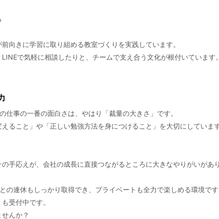
る
が前向きに学習に取り組める教室づくりを実践しています。
LINEで気軽に相談したりと、チームで支え合う文化が根付いています
力
この仕事の一番の面白さは、やはり「裁量の大きさ」です。
変えること」や「正しい勉強方法を身につけること」を大切にしていま
その手応えが、会社の成長に直接つながるところに大きなやりがいがあ
ごとの連休もしっかり取得でき、プライベートも全力で楽しめる環境です
】も受付中です。
ませんか？