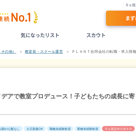
Ｒｅ就
まず
気になったリスト
スカウト
、その他）
教室長・スクール運営
ＰＬＡＮＴ合同会社の転職・求人情
イデアで教室プロデュース！子どもたちの成長に寄
転勤の心配なし
土日面接OK
職種未経験歓迎
業種未経験歓迎
Ｒｅ就活ＷＯＭＡＮ