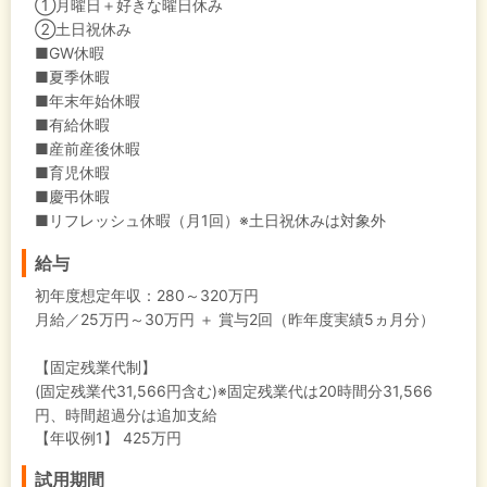
①月曜日＋好きな曜日休み
②土日祝休み
■GW休暇
■夏季休暇
■年末年始休暇
■有給休暇
■産前産後休暇
■育児休暇
■慶弔休暇
■リフレッシュ休暇（月1回）※土日祝休みは対象外
給与
初年度想定年収：
280～320万円
月給／25万円～30万円 ＋ 賞与2回（昨年度実績5ヵ月分）
【固定残業代制】
(固定残業代31,566円含む)※固定残業代は20時間分31,566
円、時間超過分は追加支給
【年収例1】
425万円
試用期間