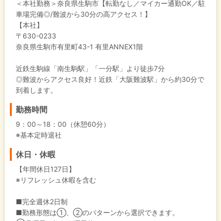
＜本社勤務＞奈良県生駒市【転勤なし／マイカー通勤OK／駐
車場完備◎/難波から30分の高アクセス！】
【本社】
〒630-0233
奈良県生駒市有里町43-1 有里ANNEX1階
近鉄生駒線「南生駒駅」「一分駅」より徒歩7分
◎難波からアクセス良好！近鉄「大阪難波駅」から約30分で
到着します。
勤務時間
9：00～18：00（休憩60分）
※基本定時退社
休日・休暇
【年間休日127日】
※リフレッシュ休暇を含む
■完全週休2日制
■勤務形態は①、②のパターンから選択できます。