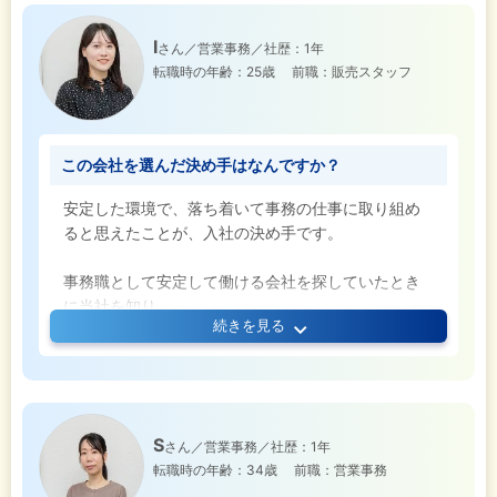
I
さん／営業事務／社歴：1年
転職時の年齢：25歳
前職：販売スタッフ
この会社を選んだ決め手はなんですか？
安定した環境で、落ち着いて事務の仕事に取り組め
ると思えたことが、入社の決め手です。
事務職として安定して働ける会社を探していたとき
に当社を知り、
続きを見る
自宅から無理なく通える勤務地であることに加え、
休日や福利厚生などの制度が整っている点に魅力を
感じました。
面接では、自然に会話ができたことを覚えていま
S
さん／営業事務／社歴：1年
す。
転職時の年齢：34歳
前職：営業事務
仕事内容だけでなく、「この先、仕事面以外でどう