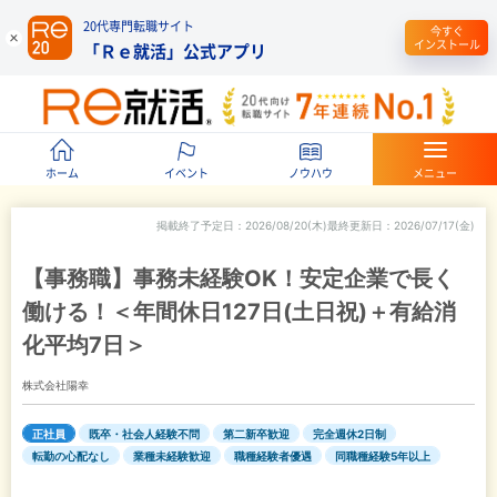
20代専門転職サイト
今すぐ
インストール
「Ｒｅ就活」公式アプリ
ホーム
イベント
ノウハウ
メニュー
掲載終了予定日
2026/08/20(木)
最終更新日
2026/07/17(金)
【事務職】事務未経験OK！安定企業で長く
働ける！＜年間休日127日(土日祝)＋有給消
化平均7日＞
株式会社陽幸
正社員
既卒・社会人経験不問
第二新卒歓迎
完全週休2日制
転勤の心配なし
業種未経験歓迎
職種経験者優遇
同職種経験5年以上