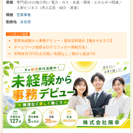
業種
専門店(その他小売)／電力・ガス・水道・環境・エネルギー関連／
人材ビジネス（求人広告・紹介・派遣）
職種
営業事務
勤務地
奈良県
この求人の概要
業界未経験から事務デビュー！基本定時退社【働きやすさ◎】
チームワーク抜群＆OJTでフォロー体制万全♪
年間休日127日(土日祝)／転勤なし／駅から徒歩7分