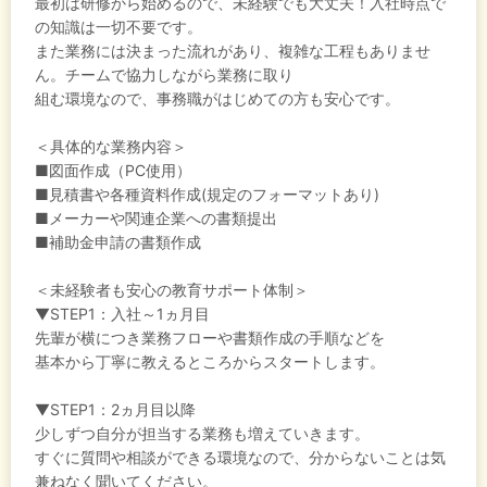
最初は研修から始めるので、未経験でも大丈夫！入社時点で
の知識は一切不要です。
また業務には決まった流れがあり、複雑な工程もありませ
ん。チームで協力しながら業務に取り
組む環境なので、事務職がはじめての方も安心です。
＜具体的な業務内容＞
■図面作成（PC使用）
■見積書や各種資料作成(規定のフォーマットあり)
■メーカーや関連企業への書類提出
■補助金申請の書類作成
＜未経験者も安心の教育サポート体制＞
▼STEP1：入社～1ヵ月目
先輩が横につき業務フローや書類作成の手順などを
基本から丁寧に教えるところからスタートします。
▼STEP1：2ヵ月目以降
少しずつ自分が担当する業務も増えていきます。
すぐに質問や相談ができる環境なので、分からないことは気
兼ねなく聞いてください。