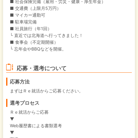
■ 社会保険完備（雇用・労災・健康・厚生年金）
■ 交通費（上限月5万円）
■ マイカー通勤可
■ 駐車場完備
■ 社員旅行（年1回）
└ 直近では北海道へ行ってきました！
■ 食事会（不定期開催）
└ 忘年会やBBQなどを開催。
応募・選考について
応募方法
まずはＲｅ就活からご応募ください。
選考プロセス
Ｒｅ就活からご応募
▼
Web履歴書による書類選考
▼