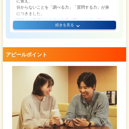
に覚え、
分からないことを「調べる力」「質問する力」が身
につきました。
研修でも業務でも社内の先輩が優しいので、助けら
続きを見る
れています。
最初は「相手の時間を取って質問する」ことをハー
ドルに感じましたが、
気軽にコミュニケーションがとれ、聞きたいことは
何でも聞ける雰囲気です。
アピールポイント
難しいと感じてしまうことは多々あると思います
が、
「難しいから辞めよう」ではなく、
「難しいからこそ、先の力になる」と全社員が考
え、同じ思いでやっている会社です。
ぜひ、気負わず一緒に働きましょう！