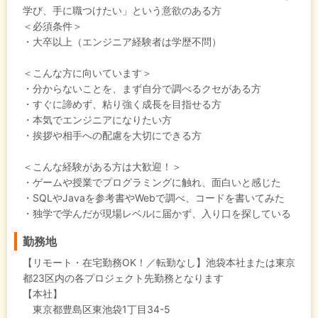
学び、手に職つけたい」という意欲のある方
＜必須条件＞
・大卒以上（エンジニア経験者は学歴不問）
＜こんな方に向いています＞
・分からないことを、まず自分で調べるクセがある方
・すぐに諦めず、粘り強く成長を目指せる方
・本気でエンジニアになりたい方
・挨拶や相手への配慮を大切にできる方
＜こんな経験がある方は大歓迎！＞
・ゲームや授業でプログラミングに触れ、面白いと感じた
・SQLやJavaを参考書やWebで調べ、コードを書いてみた
・独学で学んだが現場レベルに届かず、入り口を探している
勤務地
【リモート・在宅勤務OK！／転勤なし】池袋本社または東京
都23区内の各プロジェクト先勤務となります
【本社】
東京都豊島区東池袋1丁目34-5