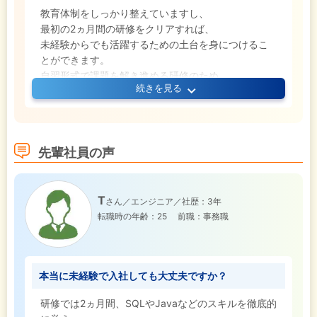
教育体制をしっかり整えていますし、
最初の2ヵ月間の研修をクリアすれば、
未経験からでも活躍するための土台を身につけるこ
とができます。
自習形式で課題を解き進める研修のため、
続きを見る
自主性が問われますが、放置することは一切なく
いつでも先輩に質問できる環境なので安心してくだ
さいね。
先輩社員の声
T
さん／エンジニア／社歴：3年
転職時の年齢：25
前職：事務職
本当に未経験で入社しても大丈夫ですか？
研修では2ヵ月間、SQLやJavaなどのスキルを徹底的