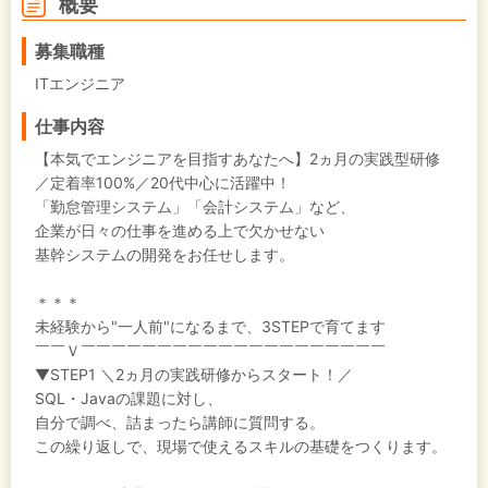
概要
募集職種
ITエンジニア
仕事内容
【本気でエンジニアを目指すあなたへ】2ヵ月の実践型研修
／定着率100%／20代中心に活躍中！
「勤怠管理システム」「会計システム」など、
企業が日々の仕事を進める上で欠かせない
基幹システムの開発をお任せします。
＊＊＊
未経験から"一人前"になるまで、3STEPで育てます
￣￣Ｖ￣￣￣￣￣￣￣￣￣￣￣￣￣￣￣￣￣￣￣￣
▼STEP1 ＼2ヵ月の実践研修からスタート！／
SQL・Javaの課題に対し、
自分で調べ、詰まったら講師に質問する。
この繰り返しで、現場で使えるスキルの基礎をつくります。