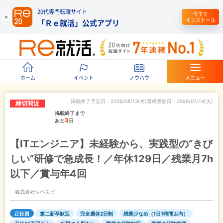
20代専門転職サイト
今すぐ
インストール
「Ｒｅ就活」公式アプリ
ホーム
イベント
ノウハウ
メニュー
掲載終了予定日
2026/08/13(木)
最終更新日
2026/07/14(火)
締切間近
掲載終了まで
3
あと
日
【ITエンジニア】未経験から、実践型の“きび
しい”研修で急成長！／年休129日／残業月7h
以下／賞与年4回
株式会社シベスピ
正社員
第二新卒歓迎
完全週休2日制
残業少なめ（1日1時間以内）