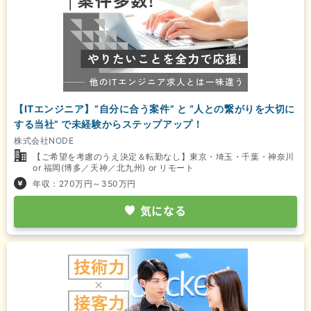
【ITエンジニア】“自分に合う案件” と “人との繋がりを大切に
する当社” で未経験からステップアップ！
株式会社NODE
【ご希望を考慮のうえ決定＆転勤なし】東京・埼玉・千葉・神奈川
or 福岡(博多／天神／北九州) or リモート
年収：270万円～350万円
気になる