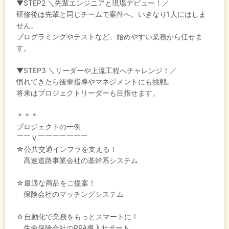
▼STEP2 ＼先輩エンジニアと現場デビュー！／
研修後は先輩と同じチームで案件へ。いきなり1人にはしま
せん。
プログラミングやテストなど、始めやすい業務から任せま
す。
▼STEP3 ＼リーダーや上流工程へチャレンジ！／
慣れてきたら後輩指導やマネジメントにも挑戦。
将来はプロジェクトリーダーも目指せます。
＊＊＊
プロジェクトの一例
￣￣Ｖ￣￣￣￣￣￣￣
☆公共交通インフラを支える！
高速道路事業会社の基幹系システム
☆最適な商品をご提案！
保険会社のマッチングシステム
☆自動化で業務をもっとスマートに！
生命保険会社のRPA導入サポート