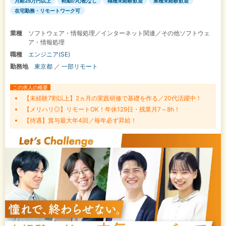
月給25万円以上
転勤の心配なし
職種未経験歓迎
業種未経験歓迎
在宅勤務・リモートワーク可
業種
ソフトウェア・情報処理／インターネット関連／その他ソフトウェ
ア・情報処理
職種
エンジニア(SE)
勤務地
東京都
／
一部リモート
この求人の概要
【未経験7割以上】2ヵ月の実践研修で基礎を作る／20代活躍中！
【メリハリ◎】リモートOK！年休129日・残業月7～8h！
【待遇】賞与最大年4回／毎年必ず昇給！