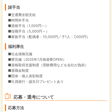
諸手当
■交通費全額支給
■時間外手当
■資格手当（1,000円～）
■役職手当（5,000円～）
■家族手当（配偶者：10,000円／子1人：7,000円）
福利厚生
■社会保険完備
■寮完備（2025年1月南港寮OPEN）
■資格取得支援制度（受験費用などを会社が負担）
■退職金制度
■団体・個人表彰制度
■社員旅行・誕生日プレゼントあり
応募・選考について
応募方法