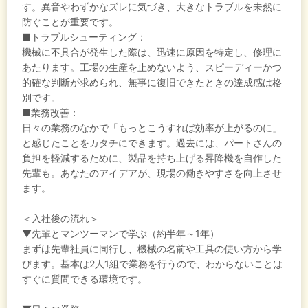
す。異音やわずかなズレに気づき、大きなトラブルを未然に
防ぐことが重要です。
■トラブルシューティング：
機械に不具合が発生した際は、迅速に原因を特定し、修理に
あたります。工場の生産を止めないよう、スピーディーかつ
的確な判断が求められ、無事に復旧できたときの達成感は格
別です。
■業務改善：
日々の業務のなかで「もっとこうすれば効率が上がるのに」
と感じたことをカタチにできます。過去には、パートさんの
負担を軽減するために、製品を持ち上げる昇降機を自作した
先輩も。あなたのアイデアが、現場の働きやすさを向上させ
ます。
＜入社後の流れ＞
▼先輩とマンツーマンで学ぶ（約半年～1年）
まずは先輩社員に同行し、機械の名前や工具の使い方から学
びます。基本は2人1組で業務を行うので、わからないことは
すぐに質問できる環境です。