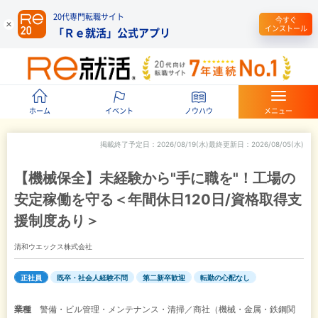
20代専門転職サイト
今すぐ
インストール
「Ｒｅ就活」公式アプリ
ホーム
イベント
ノウハウ
メニュー
掲載終了予定日
2026/08/19(水)
最終更新日
2026/08/05(水)
【機械保全】未経験から"手に職を"！工場の
安定稼働を守る＜年間休日120日/資格取得支
援制度あり＞
清和ウエックス株式会社
正社員
既卒・社会人経験不問
第二新卒歓迎
転勤の心配なし
業種
警備・ビル管理・メンテナンス・清掃／商社（機械・金属・鉄鋼関