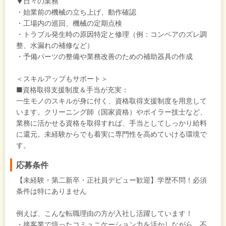
▼日々の業務
・始業前の機械の立ち上げ、動作確認
・工場内の巡回、機械の定期点検
・トラブル発生時の原因特定と修理（例：コンベアのズレ調
整、水漏れの補修など）
・予備パーツの整備や業務改善のための補助器具の作成
＜スキルアップもサポート＞
■資格取得支援制度＆手当が充実：
一生モノのスキルが身に付く、資格取得支援制度を用意して
います。クリーニング師（国家資格）やボイラー技士など、
業務に活かせる資格を取得すれば、手当としてしっかり給料
に還元。未経験からでも着実に専門性を高めていける環境で
す。
応募条件
【未経験・第二新卒・正社員デビュー歓迎】学歴不問！必須
条件は特にありません
例えば、こんな転職理由の方が入社し活躍しています！
・接客業で培ったコミュニケーション力を活かしながら、不