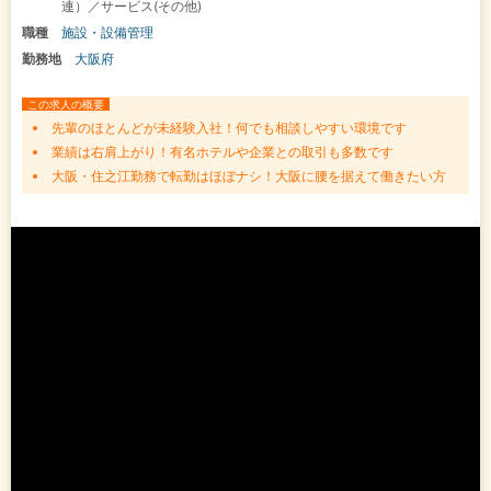
連）／サービス(その他)
職種
施設・設備管理
勤務地
大阪府
この求人の概要
先輩のほとんどが未経験入社！何でも相談しやすい環境です
業績は右肩上がり！有名ホテルや企業との取引も多数です
大阪・住之江勤務で転勤はほぼナシ！大阪に腰を据えて働きたい方