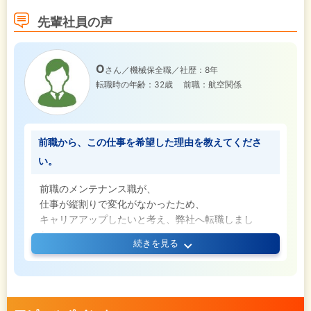
に必要な条件は特になく、業界や職種の経験も一切
先輩社員の声
問いません。皆さんのご応募を心よりお待ちしてい
ます！
O
さん／機械保全職／社歴：8年
転職時の年齢：32歳
前職：航空関係
前職から、この仕事を希望した理由を教えてくださ
い。
前職のメンテナンス職が、
仕事が縦割りで変化がなかったため、
キャリアアップしたいと考え、弊社へ転職しまし
た。
続きを見る
また、社会インフラにも興味があり、貢献したいと
考えたためです。