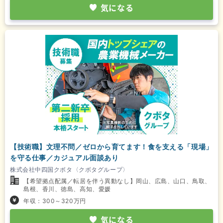
気になる
【技術職】文理不問／ゼロから育てます！食を支える「現場」
を守る仕事／カジュアル面談あり
株式会社中四国クボタ〈クボタグループ〉
【希望拠点配属／転居を伴う異動なし】岡山、広島、山口、鳥取、
島根、香川、徳島、高知、愛媛
年収：300～320万円
気になる