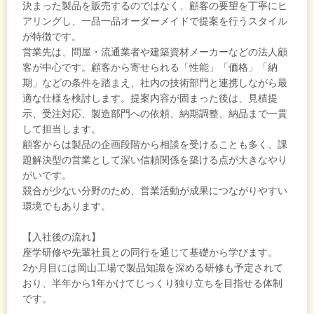
決まった製品を販売するのではなく、顧客の要望を丁寧にヒ
アリングし、一品一品オーダーメイドで提案を行うスタイル
が特徴です。
営業先は、問屋・流通業者や建築資材メーカーなどの法人顧
客が中心です。顧客から寄せられる「性能」「価格」「納
期」などの条件を踏まえ、社内の技術部門と連携しながら最
適な仕様を検討します。提案内容が固まった後は、見積提
示、受注対応、製造部門への依頼、納期調整、納品まで一貫
して担当します。
顧客からは製品の企画段階から相談を受けることも多く、課
題解決型の営業として深い信頼関係を築ける点が大きなやり
がいです。
競合が少ない分野のため、営業活動が成果につながりやすい
環境でもあります。
【入社後の流れ】
座学研修や先輩社員との同行を通じて基礎から学びます。
2か月目には岡山工場で製品知識を深める研修も予定されて
おり、半年から1年かけてじっくり独り立ちを目指せる体制
です。