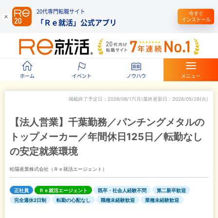
20代専門転職サイト
今すぐ
インストール
「Ｒｅ就活」公式アプリ
ホーム
イベント
ノウハウ
メニュー
掲載終了予定日
2026/08/17(月)
最終更新日
2026/05/26(火)
【法人営業】千葉勤務／パンチングメタルの
トップメーカー／年間休日125日／転勤なし
の安定就業環境
松陽産業株式会社（Ｒｅ就活エージェント）
正社員
Ｒｅ就活エージェント
既卒・社会人経験不問
第二新卒歓迎
完全週休2日制
転勤の心配なし
職種未経験歓迎
業種未経験歓迎