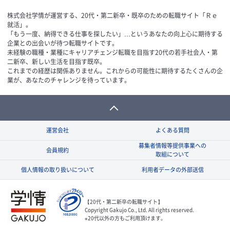
株式会社学情が運営する、20代・第二新卒・既卒のための転職サイト「Ｒｅ
就活」。
「もう一度、納得できる仕事を探したい」…というあなたの向上心に期待する
企業との出会いが待つ転職サイトです。
未経験の職種・業種にキャリアチェンジ転職を目指す20代の若手社会人・第
二新卒、新しい生活を目指す既卒。
これまでの経歴は関係ありません。これからの可能性に期待するたくさんの企
業が、あなたのチャレンジを待っています。
運営会社
よくある質問
募集者情報等提供事業への
会員規約
取組について
個人情報の取り扱いについて
利用者データの外部送信
【20代・第二新卒の転職サイト】
Copyright Gakujo Co., Ltd. All rights reserved.
※20代以外の方もご利用頂けます。