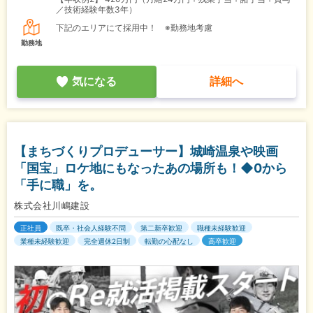
／技術経験年数3年）
下記のエリアにて採用中！ ※勤務地考慮
勤務地
気になる
詳細へ
【まちづくりプロデューサー】城崎温泉や映画
「国宝」ロケ地にもなったあの場所も！◆0から
「手に職」を。
株式会社川嶋建設
正社員
既卒・社会人経験不問
第二新卒歓迎
職種未経験歓迎
業種未経験歓迎
完全週休2日制
転勤の心配なし
高卒歓迎