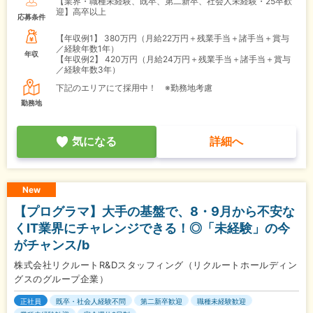
【業界・職種未経験、既卒、第二新卒、社会人未経験・25卒歓
迎】高卒以上
応募条件
【年収例1】
380万円（月給22万円＋残業手当＋諸手当＋賞与
／経験年数1年）
年収
【年収例2】
420万円（月給24万円＋残業手当＋諸手当＋賞与
／経験年数3年）
下記のエリアにて採用中！ ※勤務地考慮
勤務地
気になる
詳細へ
New
【プログラマ】大手の基盤で、8・9月から不安な
くIT業界にチャレンジできる！◎「未経験」の今
がチャンス/b
株式会社リクルートR&Dスタッフィング（リクルートホールディン
グスのグループ企業）
正社員
既卒・社会人経験不問
第二新卒歓迎
職種未経験歓迎