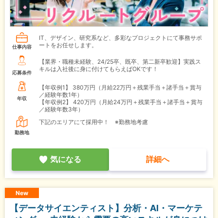
IT、デザイン、研究系など、多彩なプロジェクトにて事務サポ
ートをお任せします。
仕事内容
【業界・職種未経験、24/25卒、既卒、第二新卒歓迎】実践ス
キルは入社後に身に付けてもらえばOKです！
応募条件
【年収例1】
380万円（月給22万円＋残業手当＋諸手当＋賞与
／経験年数1年）
年収
【年収例2】
420万円（月給24万円＋残業手当＋諸手当＋賞与
／経験年数3年）
下記のエリアにて採用中！ ※勤務地考慮
勤務地
気になる
詳細へ
New
【データサイエンティスト】分析・AI・マーケテ