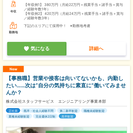
【年収例1】
380万円（月給22万円＋残業手当＋諸手当＋賞与
／経験年数1年）
年収
【年収例2】
420万円（月給24万円＋残業手当＋諸手当＋賞与
／経験年数3年）
下記のエリアにて採用中！ ※勤務地考慮
勤務地
気になる
詳細へ
New
【事務職】営業や接客は向いてないかも、内勤し
たい……次は“自分の気持ちに素直に”働いてみませ
んか？
株式会社スタッフサービス エンジニアリング事業本部
正社員
既卒・社会人経験不問
第二新卒歓迎
職種未経験歓迎
業種未経験歓迎
完全週休2日制
高卒歓迎