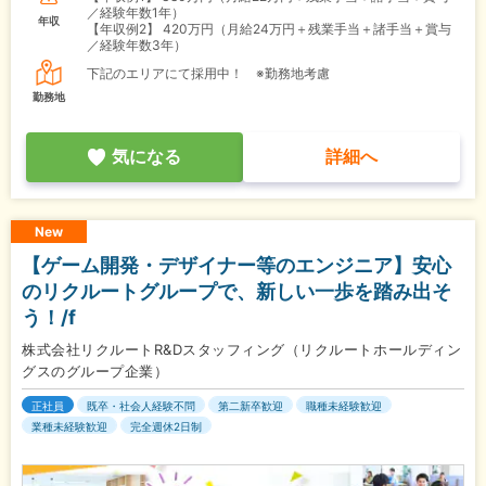
／経験年数1年）
年収
【年収例2】
420万円（月給24万円＋残業手当＋諸手当＋賞与
／経験年数3年）
下記のエリアにて採用中！ ※勤務地考慮
勤務地
気になる
詳細へ
New
【ゲーム開発・デザイナー等のエンジニア】安心
のリクルートグループで、新しい一歩を踏み出そ
う！/f
株式会社リクルートR&Dスタッフィング（リクルートホールディン
グスのグループ企業）
正社員
既卒・社会人経験不問
第二新卒歓迎
職種未経験歓迎
業種未経験歓迎
完全週休2日制