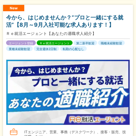
New
今から、はじめませんか？“プロと一緒にする就
活”【8月～9月入社可能な求人あります！】
Ｒｅ就活エージェント【あなたの適職求人紹介】
エージェント登録
Ｒｅ就活エージェント
第二新卒歓迎
職種未経験歓迎
業種未経験歓迎
完全週休2日制
転勤の心配なし
ITエンジニア、営業、事務（デスクワーク）、接客・販売、技