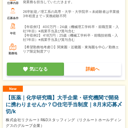
発業務を担当していただきます。
仕事内容
26卒歓迎／理工系の高専・大学・大学院卒＜未経験者は卒業後
3年程度まで＞実務経験不問
応募条件
【年収例1】
400万円：24歳（機械理工学科卒・前職営業・入
社1年目）※残業手当及び賞与含む
年収
【年収例2】
418万円：25歳（機械工学科卒・前職技術職・入
社1年目）※残業手当及び賞与含む
【希望勤務地考慮◎】関東圏・近畿圏・東海圏を中心／勤務エ
リア限定制度アリ
勤務地
気になる
詳細へ
New
【医薬｜化学研究職】大手企業・研究機関で開発
に携わりませんか？◎住宅手当制度｜8月末応募〆
切/k
株式会社リクルートR&Dスタッフィング（リクルートホールディン
グスのグループ企業）