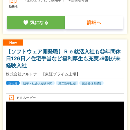
下記のエリアにて採用中！ ※勤務地考慮
勤務地
気になる
詳細へ
New
【ソフトウェア開発職】Ｒｅ就活入社も◎年間休
日126日／住宅手当など福利厚生も充実♪9割が未
経験入社
株式会社アルトナー【東証プライム上場】
正社員
既卒・社会人経験不問
第二新卒歓迎
完全週休2日制
ＰＲムービー