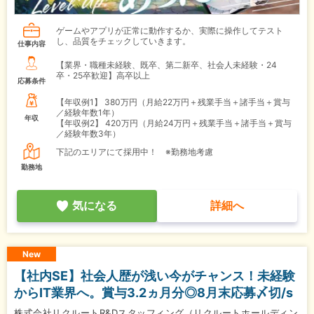
ゲームやアプリが正常に動作するか、実際に操作してテスト
し、品質をチェックしていきます。
仕事内容
【業界・職種未経験、既卒、第二新卒、社会人未経験・24
卒・25卒歓迎】高卒以上
応募条件
【年収例1】
380万円（月給22万円＋残業手当＋諸手当＋賞与
／経験年数1年）
年収
【年収例2】
420万円（月給24万円＋残業手当＋諸手当＋賞与
／経験年数3年）
下記のエリアにて採用中！ ※勤務地考慮
勤務地
気になる
詳細へ
New
【社内SE】社会人歴が浅い今がチャンス！未経験
からIT業界へ。賞与3.2ヵ月分◎8月末応募〆切/s
株式会社リクルートR&Dスタッフィング（リクルートホールディン