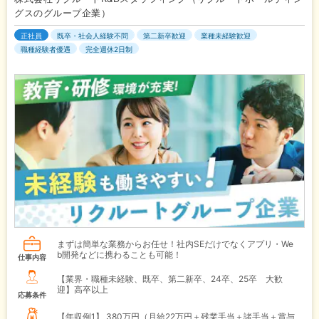
グスのグループ企業）
正社員
既卒・社会人経験不問
第二新卒歓迎
業種未経験歓迎
職種経験者優遇
完全週休2日制
まずは簡単な業務からお任せ！社内SEだけでなくアプリ・We
b開発などに携わることも可能！
仕事内容
【業界・職種未経験、既卒、第二新卒、24卒、25卒 大歓
迎】高卒以上
応募条件
【年収例1】
380万円（月給22万円＋残業手当＋諸手当＋賞与