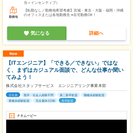
当＋インセンティブ）
【転勤なし／勤務地希望考慮】宮城・東京・大阪・福岡・沖縄
のオフィスまたは各地勤務先 ※在宅勤務OK！
勤務地
気になる
詳細へ
New
【ITエンジニア】「できる／できない」ではな
く、まずはカジュアル面談で、どんな仕事か聞い
てみよう！
株式会社スタッフサービス エンジニアリング事業本部
正社員
既卒・社会人経験不問
第二新卒歓迎
職種未経験歓迎
業種未経験歓迎
完全週休2日制
高卒歓迎
ＰＲムービー