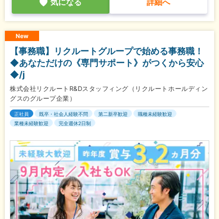
気になる
詳細へ
New
【事務職】リクルートグループで始める事務職！
◆あなただけの《専門サポート》がつくから安心
◆/j
株式会社リクルートR&Dスタッフィング（リクルートホールディン
グスのグループ企業）
正社員
既卒・社会人経験不問
第二新卒歓迎
職種未経験歓迎
業種未経験歓迎
完全週休2日制