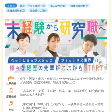
正社員
既卒・社会人経験不問
第二新卒歓迎
職種未経験歓迎
業種未経験歓迎
完全週休2日制
化学・医薬・食品・化粧品メーカーのエネルギーや塗料材料な
どの開発《測定や解析、理化学試験など》
仕事内容
【高卒以上／文系・未経験・既卒・第二新卒歓迎】研究職に興
味がある方大歓迎
応募条件
【年収例1】
380万円（月給22万円＋残業手当＋諸手当＋賞与
／技術経験年数1年）
年収
【年収例2】
420万円（月給24万円＋残業手当＋諸手当＋賞与