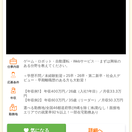
ゲーム・ロボット・自動運転・Webサービス･･･まずは興味の
ある分野を教えてください。
仕事内容
＜学歴不問／未経験歓迎＞25卒・26卒・第二新卒・社会人デ
ビュー・早期離職歴のある方も大歓迎！
応募条件
【年収例1】
年収400万円／26歳（入社1年目）／月収33.3万
円
年収
【年収例2】
年収603万円／35歳（リーダー）／月収50.3万円
選べる勤務地/全国46都道府県(沖縄を除く)転勤なし！面接地
エリアでの就業率92％以上！一部在宅勤務あり
勤務地
気になる
詳細へ