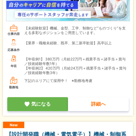
【未経験歓迎】機械、金型、工学、制御など“ものづくり”を支
える多彩なポジションをご用意しています。
仕事内容
【業界・職種未経験、既卒、第二新卒歓迎】高卒以上
応募条件
【年収例1】
380万円（月給22万円＋残業手当＋諸手当＋賞与
／技術経験年数1年）
年収
【年収例2】
420万円（月給24万円＋残業手当＋諸手当＋賞与
／技術経験年数3年）
下記のエリアにて採用中！ ※勤務地考慮
勤務地
気になる
詳細へ
New
【設計開発職（機械・電気電子）】機械・制御系