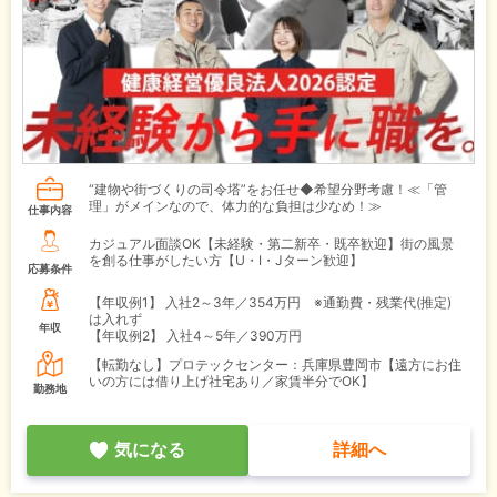
“建物や街づくりの司令塔”をお任せ◆希望分野考慮！≪「管
理」がメインなので、体力的な負担は少なめ！≫
仕事内容
カジュアル面談OK【未経験・第二新卒・既卒歓迎】街の風景
を創る仕事がしたい方【U・I・Jターン歓迎】
応募条件
【年収例1】
入社2～3年／354万円 ※通勤費・残業代(推定)
は入れず
年収
【年収例2】
入社4～5年／390万円
【転勤なし】プロテックセンター：兵庫県豊岡市【遠方にお住
いの方には借り上げ社宅あり／家賃半分でOK】
勤務地
気になる
詳細へ