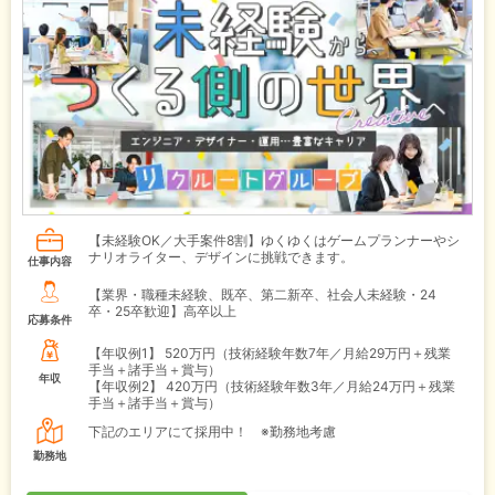
【未経験OK／大手案件8割】ゆくゆくはゲームプランナーやシ
ナリオライター、デザインに挑戦できます。
仕事内容
【業界・職種未経験、既卒、第二新卒、社会人未経験・24
卒・25卒歓迎】高卒以上
応募条件
【年収例1】
520万円（技術経験年数7年／月給29万円＋残業
手当＋諸手当＋賞与）
年収
【年収例2】
420万円（技術経験年数3年／月給24万円＋残業
手当＋諸手当＋賞与）
下記のエリアにて採用中！ ※勤務地考慮
勤務地