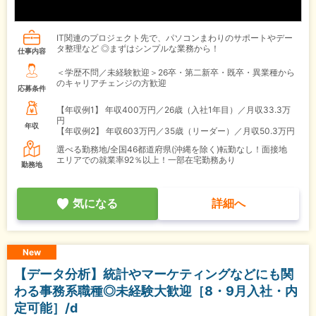
IT関連のプロジェクト先で、パソコンまわりのサポートやデー
タ整理など ◎まずはシンプルな業務から！
仕事内容
＜学歴不問／未経験歓迎＞26卒・第二新卒・既卒・異業種から
のキャリアチェンジの方歓迎
応募条件
【年収例1】
年収400万円／26歳（入社1年目）／月収33.3万
円
年収
【年収例2】
年収603万円／35歳（リーダー）／月収50.3万円
選べる勤務地/全国46都道府県(沖縄を除く)転勤なし！面接地
エリアでの就業率92％以上！一部在宅勤務あり
勤務地
気になる
詳細へ
New
【データ分析】統計やマーケティングなどにも関
わる事務系職種◎未経験大歓迎［8・9月入社・内
定可能］/d