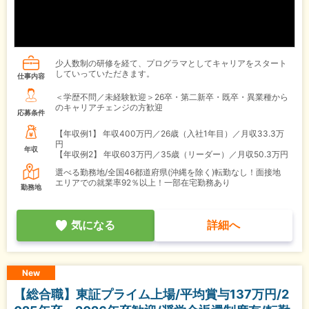
少人数制の研修を経て、プログラマとしてキャリアをスタート
していっていただきます。
仕事内容
＜学歴不問／未経験歓迎＞26卒・第二新卒・既卒・異業種から
のキャリアチェンジの方歓迎
応募条件
【年収例1】
年収400万円／26歳（入社1年目）／月収33.3万
円
年収
【年収例2】
年収603万円／35歳（リーダー）／月収50.3万円
選べる勤務地/全国46都道府県(沖縄を除く)転勤なし！面接地
エリアでの就業率92％以上！一部在宅勤務あり
勤務地
気になる
詳細へ
New
【総合職】東証プライム上場/平均賞与137万円/2