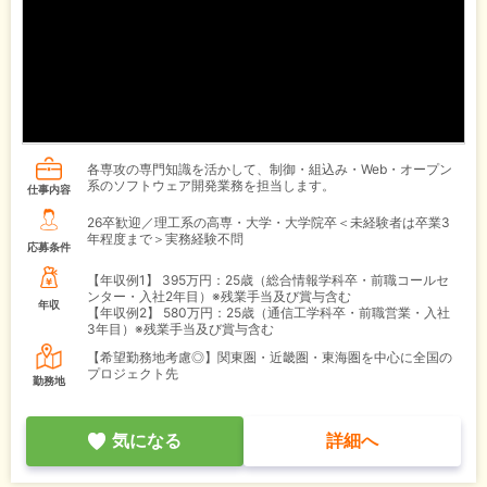
各専攻の専門知識を活かして、制御・組込み・Web・オープン
系のソフトウェア開発業務を担当します。
仕事内容
26卒歓迎／理工系の高専・大学・大学院卒＜未経験者は卒業3
年程度まで＞実務経験不問
応募条件
【年収例1】
395万円：25歳（総合情報学科卒・前職コールセ
ンター・入社2年目）※残業手当及び賞与含む
年収
【年収例2】
580万円：25歳（通信工学科卒・前職営業・入社
3年目）※残業手当及び賞与含む
【希望勤務地考慮◎】関東圏・近畿圏・東海圏を中心に全国の
プロジェクト先
勤務地
気になる
詳細へ