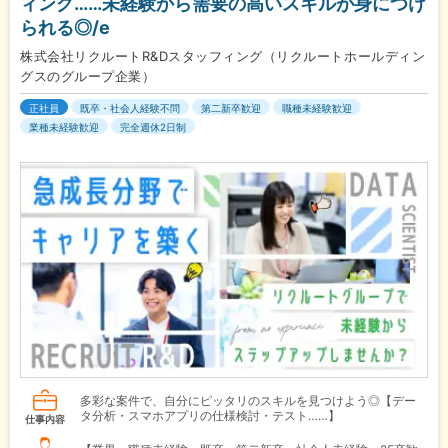
ィング……未経験から需要の高いスキルが身につけ
られる◎/e
株式会社リクルートR&Dスタッフィング（リクルートホールディン
グスのグループ企業）
正社員
既卒・社会人経験不問
第二新卒歓迎
職種未経験歓迎
業種未経験歓迎
完全週休2日制
多彩な案件で、自分にピッタリのスキルを見つけよう◎【デー
タ分析・スマホアプリの仕様検討・テスト……】
仕事内容