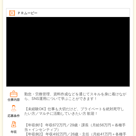
ＰＲムービー
勤怠・労務管理、資料作成などを通じてスキルを身に着けなが
ら、SNS運用について学ぶことができます！
仕事内容
【未経験OK】仕事も大切だけど、プライベートを絶対死守し
たい方／マルチに活動していきたい方 歓迎！
応募条件
【年収例1】
年収672万円／29歳・課長（月給56万円＋各種手
当＋インセンティブ）
年収
【年収例2】
年収492万円／26歳・主任（月給41万円＋各種手