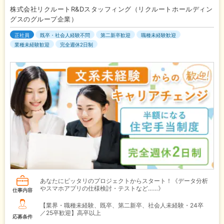
株式会社リクルートR&Dスタッフィング（リクルートホールディン
グスのグループ企業）
正社員
既卒・社会人経験不問
第二新卒歓迎
職種未経験歓迎
業種未経験歓迎
完全週休2日制
あなたにピッタリのプロジェクトからスタート！《データ分析
やスマホアプリの仕様検討・テストなど……》
仕事内容
【業界・職種未経験、既卒、第二新卒、社会人未経験・24卒
／25卒歓迎】高卒以上
応募条件