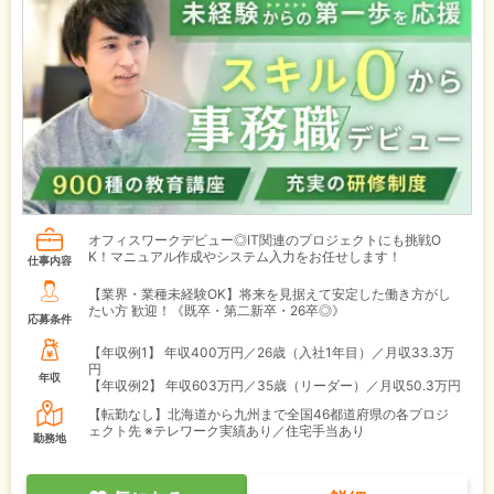
オフィスワークデビュー◎IT関連のプロジェクトにも挑戦O
K！マニュアル作成やシステム入力をお任せします！
仕事内容
【業界・業種未経験OK】将来を見据えて安定した働き方がし
たい方 歓迎！《既卒・第二新卒・26卒◎》
応募条件
【年収例1】
年収400万円／26歳（入社1年目）／月収33.3万
円
年収
【年収例2】
年収603万円／35歳（リーダー）／月収50.3万円
【転勤なし】北海道から九州まで全国46都道府県の各プロジ
ェクト先 ※テレワーク実績あり／住宅手当あり
勤務地