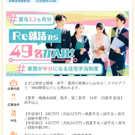
業種未経験歓迎
完全週休2日制
まずは簡単な開発・保守・運用の業務からお任せ！スマホアプ
リ・Web開発などにも携われます。
仕事内容
【業界・職種未経験、既卒、第二新卒、24卒、25新卒 歓迎】
高卒以上
応募条件
【年収例1】
380万円（月給22万円＋残業手当＋諸手当＋賞与
／経験年数1年）
年収
【年収例2】
420万円（月給24万円＋残業手当＋諸手当＋賞与
／経験年数3年）