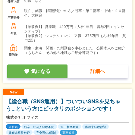
術職 など
仕事内容
現在、就職・転職活動中の方／既卒・第二新卒・中途・２６新
卒、大歓迎！
応募条件
【年収例1】
営業職 410万円（入社1年目 賞与2回＋インセ
ンティブ）
年収
【年収例2】
システムエンジニア職 375万円（入社1年目 賞
与2回）
関東・東海・関西・九州勤務を中心とした非公開求人をご紹介
（もちろん、その他の地域もご紹介可能です）
勤務地
気になる
詳細へ
New
【総合職（SNS運用）】ついついSNSを見ちゃ
う…という方にピッタリのポジションです！
株式会社オフィス
正社員
既卒・社会人経験不問
第二新卒歓迎
職種未経験歓迎
業種未経験歓迎
完全週休2日制
高卒歓迎