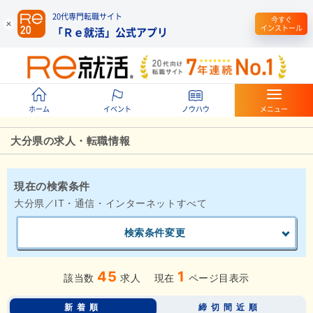
20代専門転職サイト
今すぐ
インストール
「Ｒｅ就活」公式アプリ
ホーム
イベント
ノウハウ
メニュー
大分県の求人・転職情報
現在の検索条件
大分県／IT・通信・インターネットすべて
検索条件変更
45
1
該当数
求人
現在
ページ目表示
新着順
締切間近順