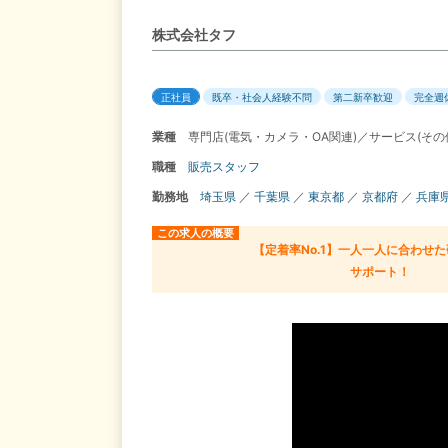
株式会社タフ
正社員
既卒・社会人経験不問
第二新卒歓迎
完全週
業種
専門店(電気・カメラ・OA関連)／サービス(その
職種
販売スタッフ
勤務地
埼玉県
／
千葉県
／
東京都
／
京都府
／
兵庫
この求人の概要
【定着率No.1】一人一人に合わせ
サポート！