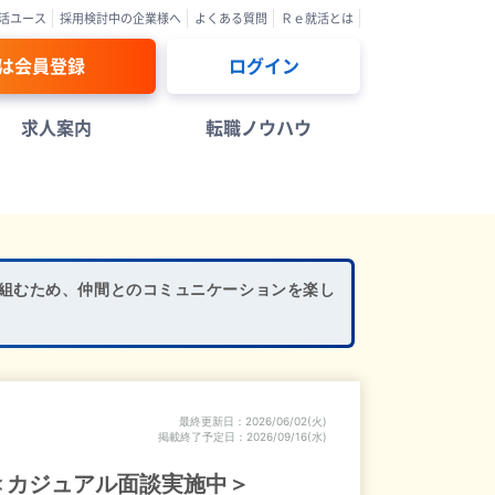
活ユース
採用検討中の企業様へ
よくある質問
Ｒｅ就活とは
は会員登録
ログイン
求人案内
転職ノウハウ
り組むため、仲間とのコミュニケーションを楽し
最終更新日
2026/06/02(火)
掲載終了予定日
2026/09/16(水)
＜カジュアル面談実施中＞