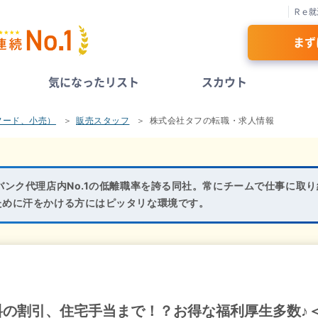
Ｒｅ就
まず
気になったリスト
スカウト
フード、小売）
販売スタッフ
株式会社タフの転職・求人情報
バンク代理店内No.1の低離職率を誇る同社。常にチームで仕事に取
ために汗をかける方にはピッタリな環境です。
料の割引、住宅手当まで！？お得な福利厚生多数♪