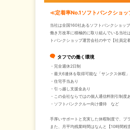
≪定着率No.1ソフトバンクシ
当社は全国160社あるソフトバンクショッ
働き方改革に積極的に取り組んでいる当社
トバンクショップ運営会社の中で【社員定着
タフでの働く環境
・完全週休2日制
・最大6連休を取得可能な「サンクス休暇」
・住宅手当あり
・引っ越し支援金あり
・この会社ならではの個人通信料割引制度
・ソフトバンククルー向け優待 など
手厚いサポートと充実した休暇制度で、プ
また、月平均残業時間はなんと【10時間程