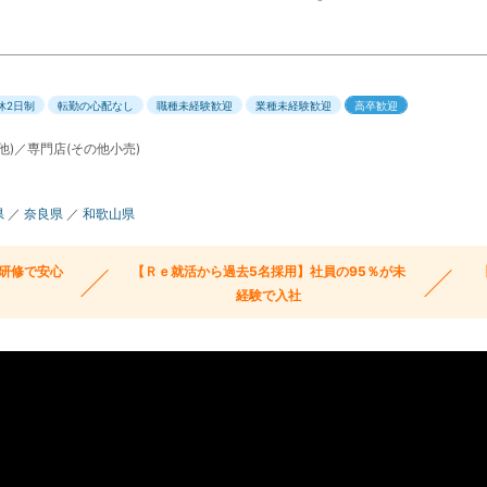
休2日制
転勤の心配なし
職種未経験歓迎
業種未経験歓迎
高卒歓迎
他)／専門店(その他小売)
県
／
奈良県
／
和歌山県
た研修で安心
【Ｒｅ就活から過去5名採用】社員の95％が未
経験で入社