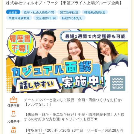
株式会社ウィルオブ・ワーク【東証プライム上場グループ企業】
正社員
既卒・社会人経験不問
第二新卒歓迎
職種未経験歓迎
業種未経験歓迎
完全週休2日制
転勤の心配なし
チームメンバーと協力して販促・企画・店舗づくりをお任せ♪
【ノルマなし！】
仕事内容
【未経験・既卒・第二新卒歓迎】学歴・職務経歴不問！人と接
するのが好きな方歓迎♪キャリアパスも豊富★
応募条件
【年収例1】
420万円／26歳（3年目・リーダー／月給28万円