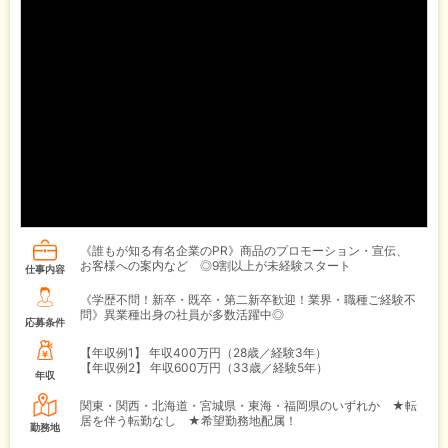
《誰もが知る有名企業のPR》商品のプロモーション・宣伝、
お客様への案内など ◎9割以上が未経験スタート
仕事内容
《学歴不問！新卒・既卒・第二新卒歓迎！業界・職種ご経験不
問》異業種出身の社員が多数活躍中◎
応募条件
【年収例1】
年収400万円（28歳／経験3年）
【年収例2】
年収600万円（33歳／経験5年）
年収
関東・関西・北海道・宮城県・東海・福岡県のいずれか ★転
居を伴う転勤なし ★希望勤務地配属！
勤務地