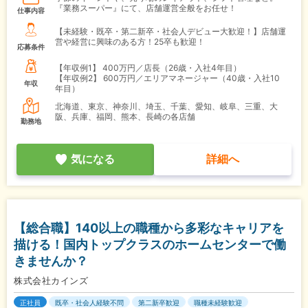
『業務スーパー』にて、店舗運営全般をお任せ！
仕事内容
【未経験・既卒・第二新卒・社会人デビュー大歓迎！】店舗運
営や経営に興味のある方！25卒も歓迎！
応募条件
【年収例1】
400万円／店長（26歳・入社4年目）
【年収例2】
600万円／エリアマネージャー（40歳・入社10
年収
年目）
北海道、東京、神奈川、埼玉、千葉、愛知、岐阜、三重、大
阪、兵庫、福岡、熊本、長崎の各店舗
勤務地
気になる
詳細へ
【総合職】140以上の職種から多彩なキャリアを
描ける！国内トップクラスのホームセンターで働
きませんか？
株式会社カインズ
正社員
既卒・社会人経験不問
第二新卒歓迎
職種未経験歓迎