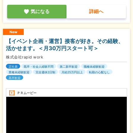
気になる
詳細へ
New
【イベント企画・運営】接客が好き。その経験、
活かせます。＜月30万円スタート可＞
株式会社rapid work
正社員
既卒・社会人経験不問
第二新卒歓迎
職種未経験歓迎
業種未経験歓迎
完全週休2日制
月給25万円以上
転勤の心配なし
高卒歓迎
ＰＲムービー