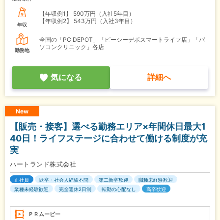
【年収例1】
590万円（入社5年目）
【年収例2】
543万円（入社3年目）
年収
全国の「PC DEPOT」「ピーシーデポスマートライフ店」「パ
ソコンクリニック」各店
勤務地
気になる
詳細へ
New
【販売・接客】選べる勤務エリア×年間休日最大1
40日！ライフステージに合わせて働ける制度が充
実
ハートランド株式会社
正社員
既卒・社会人経験不問
第二新卒歓迎
職種未経験歓迎
業種未経験歓迎
完全週休2日制
転勤の心配なし
高卒歓迎
ＰＲムービー