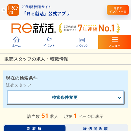
20代専門転職サイト
今すぐ
インストール
「Ｒｅ就活」公式アプリ
ホーム
イベント
ノウハウ
メニュー
販売スタッフの求人・転職情報
現在の検索条件
販売スタッフ
検索条件変更
51
1
該当数
求人
現在
ページ目表示
新着順
締切間近順