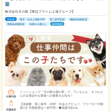
迎
株式会社犬の家【東証プライム上場グループ】
正社員
既卒・社会人経験不問
第二新卒歓迎
職種未経験歓迎
業種未経験歓迎
転勤の心配なし
高卒歓迎
ペットショップ『犬の家＆猫の里』で、ワンちゃん、ネコちゃ
んのお世話やお客様への接客をお任せ！
仕事内容
【未経験・第二新卒・26卒・社会人デビュー・フリーター大歓
迎◎】学歴経歴は一切不問！◆面接1回のみ
応募条件