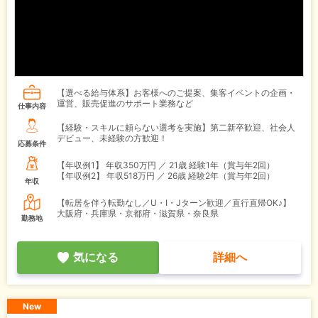
【選べる給与体系】お客様へのご提案、集客イベントの企画・
運営、販売促進のサポート業務など
仕事内容
【経験・スキルに頼らない選考を実施】第二新卒歓迎、社会人
デビュー、未経験の方歓迎！
応募条件
【年収例1】
年収350万円 ／ 21歳 経験1年（賞与年2回）
【年収例2】
年収518万円 ／ 26歳 経験2年（賞与年2回）
年収
【転居を伴う転勤なし／U・I・Jターン歓迎／直行直帰OK♪】
大阪府・兵庫県・京都府・滋賀県・奈良県
勤務地
気になる
詳細へ
New