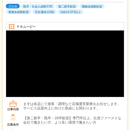
正社員
既卒・社会人経験不問
第二新卒歓迎
職種未経験歓迎
業種未経験歓迎
完全週休2日制
月給25万円以上
ＰＲムービー
まずは各店にて接客・調理など店舗運営業務をお任せします。
サービス品質向上に向けた取組にも関わります。
仕事内容
【第二新卒・既卒・26卒歓迎】専門卒以上、社員ファーストな
会社で働きたい方、より良い環境で働きたい方
応募条件