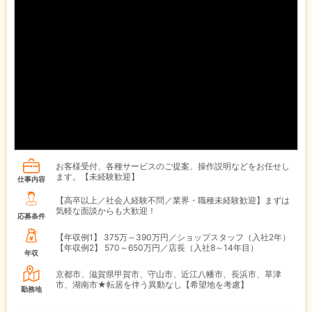
お客様受付、各種サービスのご提案、操作説明などをお任せし
ます。【未経験歓迎】
仕事内容
【高卒以上／社会人経験不問／業界・職種未経験歓迎】まずは
気軽な面談からも大歓迎！
応募条件
【年収例1】
375万～390万円／ショップスタッフ（入社2年）
【年収例2】
570～650万円／店長（入社8～14年目）
年収
京都市、滋賀県甲賀市、守山市、近江八幡市、長浜市、草津
市、湖南市★転居を伴う異動なし【希望地を考慮】
勤務地