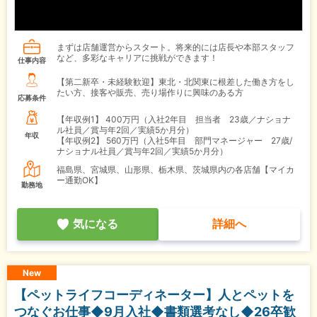
まずは店舗運営からスタート。将来的には店長や本部スタッフ
など、多彩なキャリアに挑戦ができます！
仕事内容
【第二新卒・未経験歓迎】東北・北関東に根差した働き方をし
たい方、接客や販売、売り場作りに興味のある方
応募条件
【年収例1】
400万円（入社2年目 担当者 23歳／ナショナ
ル社員／賞与年2回／実績5か月分）
年収
【年収例2】
560万円（入社5年目 部門マネージャー 27歳/
ナショナル社員／賞与年2回／実績5か月分）
福島県、宮城県、山形県、栃木県、茨城県内の各店舗【マイカ
ー通勤OK】
勤務地
気になる
詳細へ
New
【ペットライフコーディネーター】人とペットを
つなぐお仕事◆9月入社◆書類選考なし◆26卒歓