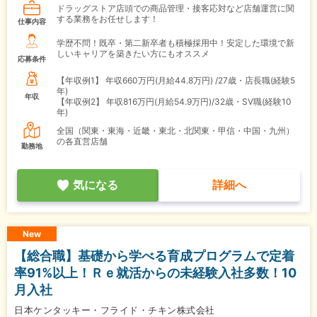
ドラッグストア店頭での商品管理・接客応対など店舗運営に関
する業務をお任せします！
仕事内容
学歴不問！既卒・第二新卒者も積極採用中！安定した環境で新
しいキャリアを築きたい方にもオススメ
応募条件
【年収例1】
年収660万円(月給44.8万円) /27歳・店長職(経験5
年)
年収
【年収例2】
年収816万円(月給54.9万円)/32歳・SV職(経験10
年)
全国（関東・東海・近畿・東北・北関東・甲信・中国・九州）
の各直営店舗
勤務地
気になる
詳細へ
New
【総合職】基礎から学べる育成プログラムで定着
率91%以上！Ｒｅ就活からの未経験入社多数！10
月入社
日本ケンタッキー・フライド・チキン株式会社