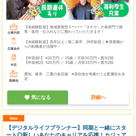
【未経験歓迎】地域密着型スーパー『タチヤ』の各部門で接
客・販売・仕入れなどに携わっていただきます！
仕事内容
【未経験歓迎】高卒以上｜第二新卒、26卒歓迎｜★異業種か
らの転職者が活躍中！
応募条件
【年収例1】
420万円 ／ 25歳 ／月収30万円＋賞与2回
【年収例2】
520万円 ／ 35歳 ／月収35万円＋賞与2回
年収
愛知、岐阜、三重の各店舗 ※居住地を考慮のうえ配属先を決
定
勤務地
気になる
詳細へ
New
【デジタルライフプランナー】同期と一緒にスタ
ート◎新しいあなたのキャリアを応援！カジュア