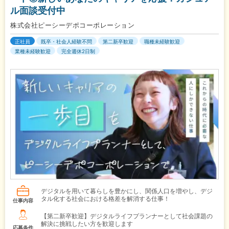
ル面談受付中
株式会社ピーシーデポコーポレーション
正社員
既卒・社会人経験不問
第二新卒歓迎
職種未経験歓迎
業種未経験歓迎
完全週休2日制
デジタルを用いて暮らしを豊かにし、関係人口を増やし、デジ
タル化する社会における格差を解消する仕事！
仕事内容
【第二新卒歓迎】デジタルライフプランナーとして社会課題の
解決に挑戦したい方を歓迎します
応募条件