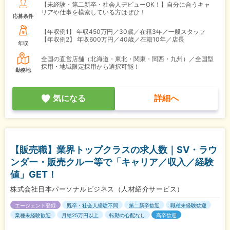
【未経験・第二新卒・社会人デビューOK！】自分に合うキャ
リアや仕事を模索している方はぜひ！
応募条件
【年収例1】
年収450万円／30歳／在籍3年／一般スタッフ
【年収例2】
年収600万円／40歳／在籍10年／店長
年収
全国の直営店舗（北海道・東北・関東・関西・九州）／全国型
採用・地域限定採用から選択可能！
勤務地
気になる
詳細へ
【販売職】業界トップクラスの求人数｜SV・ラウ
ンダー・販売クルー等で「キャリア／収入／経験
値」GET！
株式会社日本パーソナルビジネス（人材紹介サービス）
エージェント登録
既卒・社会人経験不問
第二新卒歓迎
職種未経験歓迎
業種未経験歓迎
月給25万円以上
転勤の心配なし
高卒歓迎