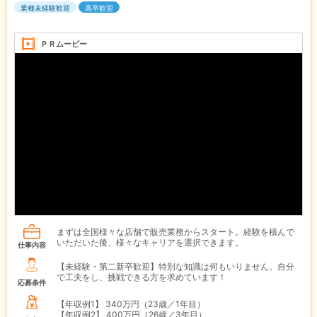
業種未経験歓迎
高卒歓迎
ＰＲムービー
まずは全国様々な店舗で販売業務からスタート。経験を積んで
いただいた後、様々なキャリアを選択できます。
仕事内容
【未経験・第二新卒歓迎】特別な知識は何もいりません。自分
で工夫をし、挑戦できる方を求めています！
応募条件
【年収例1】
340万円（23歳／1年目）
【年収例2】
400万円（26歳／3年目）