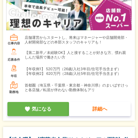
店舗運営からスタートし、将来はマネージャーや店舗開発部・
人材開発部などの本部スタッフのキャリアも！
仕事内容
【第二新卒／未経験OK】人と接することが好きな方、慣れ親
しんだ場所で働きたい方
応募条件
【年収例1】
520万円（26歳/入社3年目/住宅手当含まず）
【年収例2】
620万円（28歳/入社5年目/住宅手当含まず）
年収
首都圏（埼玉県・千葉県・東京都・神奈川県）のまいばすけっ
と各店舗／転居が伴わない勤務体制もアリ
勤務地
気になる
詳細へ