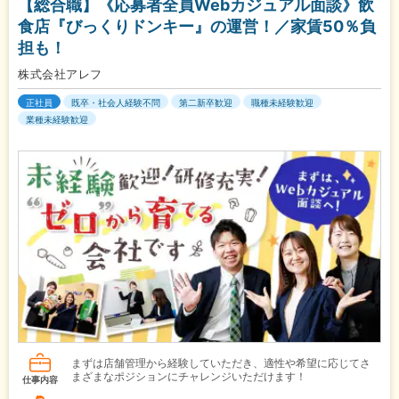
【総合職】《応募者全員Webカジュアル面談》飲
食店『びっくりドンキー』の運営！／家賃50％負
担も！
株式会社アレフ
正社員
既卒・社会人経験不問
第二新卒歓迎
職種未経験歓迎
業種未経験歓迎
まずは店舗管理から経験していただき、適性や希望に応じてさ
まざまなポジションにチャレンジいただけます！
仕事内容