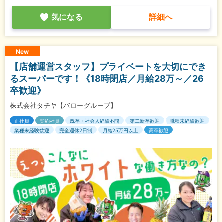
気になる
詳細へ
New
【店舗運営スタッフ】プライベートを大切にでき
るスーパーです！《18時閉店／月給28万～／26
卒歓迎》
株式会社タチヤ【バローグループ】
正社員
契約社員
既卒・社会人経験不問
第二新卒歓迎
職種未経験歓迎
業種未経験歓迎
完全週休2日制
月給25万円以上
高卒歓迎