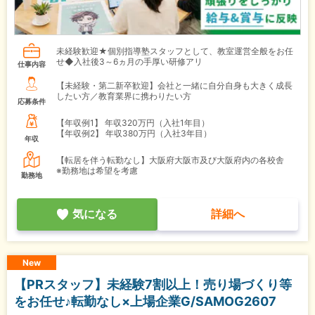
未経験歓迎★個別指導塾スタッフとして、教室運営全般をお任
せ◆入社後3～6ヵ月の手厚い研修アリ
仕事内容
【未経験・第二新卒歓迎】会社と一緒に自分自身も大きく成長
したい方／教育業界に携わりたい方
応募条件
【年収例1】
年収320万円（入社1年目）
【年収例2】
年収380万円（入社3年目）
年収
【転居を伴う転勤なし】大阪府大阪市及び大阪府内の各校舎
※勤務地は希望を考慮
勤務地
気になる
詳細へ
New
【PRスタッフ】未経験7割以上！売り場づくり等
をお任せ♪転勤なし×上場企業G/SAMOG2607