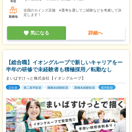
年収
全国のカインズ店舗 ※選考を通してご経験などを考慮して決
定します！
勤務地
気になる
詳細へ
【総合職】イオングループで新しいキャリアをー
半年の研修で未経験者も積極採用／転勤なし
まいばすけっと株式会社【イオングループ】
正社員
第二新卒歓迎
職種未経験歓迎
業種未経験歓迎
高卒歓迎