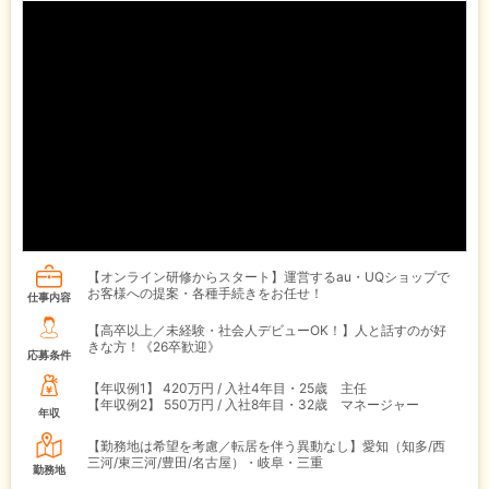
【オンライン研修からスタート】運営するau・UQショップで
お客様への提案・各種手続きをお任せ！
仕事内容
【高卒以上／未経験・社会人デビューOK！】人と話すのが好
きな方！《26卒歓迎》
応募条件
【年収例1】
420万円 / 入社4年目・25歳 主任
【年収例2】
550万円 / 入社8年目・32歳 マネージャー
年収
【勤務地は希望を考慮／転居を伴う異動なし】愛知（知多/西
三河/東三河/豊田/名古屋）・岐阜・三重
勤務地