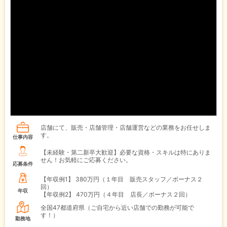
店舗にて、販売・店舗管理・店舗運営などの業務をお任せしま
す。
仕事内容
【未経験・第二新卒大歓迎】必要な資格・スキルは特にありま
せん！お気軽にご応募ください。
応募条件
【年収例1】
380万円（１年目 販売スタッフ／ボーナス２
回）
年収
【年収例2】
470万円（４年目 店長／ボーナス２回）
全国47都道府県（ご自宅から近い店舗での勤務が可能で
す！）
勤務地