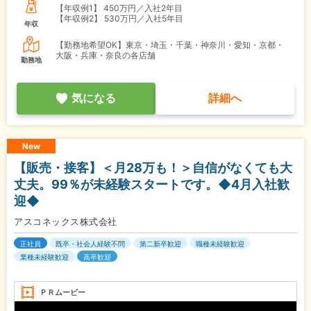
【年収例1】
450万円／入社2年目
【年収例2】
530万円／入社5年目
年収
【勤務地希望OK】東京・埼玉・千葉・神奈川・愛知・京都・
大阪・兵庫・奈良の各店舗
勤務地
気になる
詳細へ
New
【販売・接客】＜月28万も！＞自信がなくても大
丈夫。99％が未経験スタートです。◆4月入社歓
迎◆
アスコネックス株式会社
正社員
既卒・社会人経験不問
第二新卒歓迎
職種未経験歓迎
業種未経験歓迎
高卒歓迎
ＰＲムービー