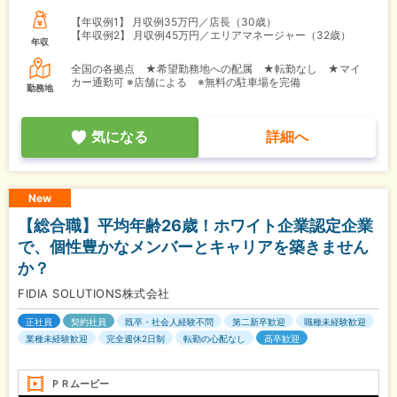
【年収例1】
月収例35万円／店長（30歳）
【年収例2】
月収例45万円／エリアマネージャー（32歳）
年収
全国の各拠点 ★希望勤務地への配属 ★転勤なし ★マイ
カー通勤可 ※店舗による ※無料の駐車場を完備
勤務地
気になる
詳細へ
New
【総合職】平均年齢26歳！ホワイト企業認定企業
で、個性豊かなメンバーとキャリアを築きません
か？
FIDIA SOLUTIONS株式会社
正社員
契約社員
既卒・社会人経験不問
第二新卒歓迎
職種未経験歓迎
業種未経験歓迎
完全週休2日制
転勤の心配なし
高卒歓迎
ＰＲムービー