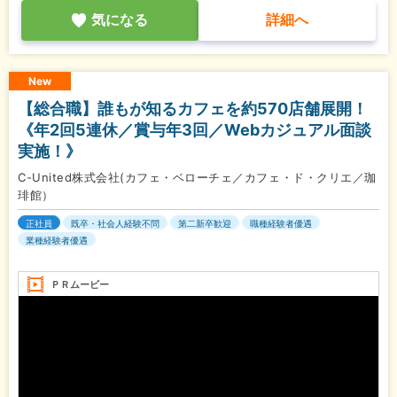
気になる
詳細へ
New
【総合職】誰もが知るカフェを約570店舗展開！
《年2回5連休／賞与年3回／Webカジュアル面談
実施！》
C-United株式会社(カフェ・ベローチェ／カフェ・ド・クリエ／珈
琲館）
正社員
既卒・社会人経験不問
第二新卒歓迎
職種経験者優遇
業種経験者優遇
ＰＲムービー