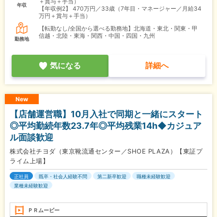
＋賞与＋手当）
年収
【年収例2】
470万円／33歳（7年目・マネージャー／月給34
万円＋賞与＋手当）
【転勤なし/全国から選べる勤務地】北海道・東北・関東・甲
信越・北陸・東海・関西・中国・四国・九州
勤務地
気になる
詳細へ
New
【店舗運営職】10月入社で同期と一緒にスタート
◎平均勤続年数23.7年◎平均残業14h◆カジュア
ル面談歓迎
株式会社チヨダ（東京靴流通センター／SHOE PLAZA）【東証プ
ライム上場】
正社員
既卒・社会人経験不問
第二新卒歓迎
職種未経験歓迎
業種未経験歓迎
ＰＲムービー