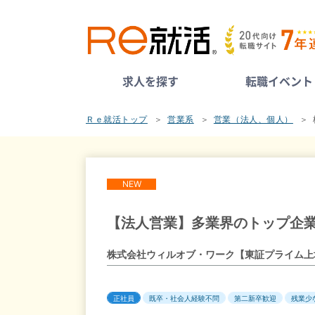
求人を探す
転職イベント
Ｒｅ就活トップ
営業系
営業（法人、個人）
NEW
【法人営業】多業界のトップ企業と
株式会社ウィルオブ・ワーク【東証プライム上
正社員
既卒・社会人経験不問
第二新卒歓迎
残業少