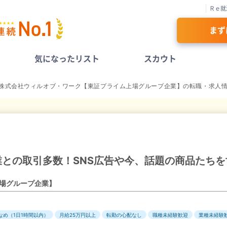
Ｒｅ就
まず
気になったリスト
スカウト
株式会社ウィルオブ・ワーク【東証プライム上場グループ企業】の転職・求人
の取引多数！SNS広告や今、話題の商品たちを世の
場グループ企業】
なめ（1日1時間以内）
月給25万円以上
転勤の心配なし
職種未経験歓迎
業種未経験