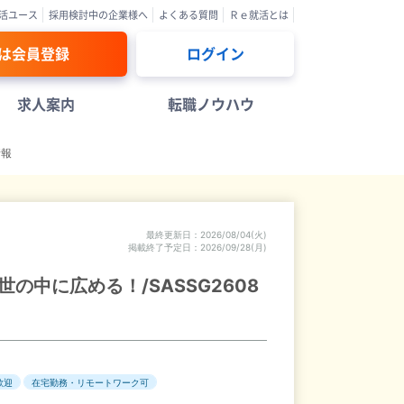
活ユース
採用検討中の企業様へ
よくある質問
Ｒｅ就活とは
は会員登録
ログイン
求人案内
転職ノウハウ
情報
最終更新日
2026/08/04(火)
掲載終了予定日
2026/09/28(月)
中に広める！/SASSG2608
歓迎
在宅勤務・リモートワーク可