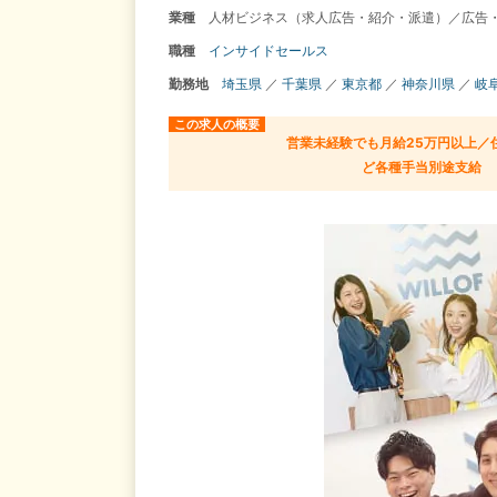
業種
人材ビジネス（求人広告・紹介・派遣）／広告・
職種
インサイドセールス
勤務地
埼玉県
／
千葉県
／
東京都
／
神奈川県
／
岐
この求人の概要
営業未経験でも月給25万円以上／
ど各種手当別途支給