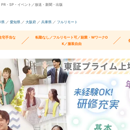
PR・SP・イベント／放送・新聞・出版
阜県
／
愛知県
／
大阪府
／
兵庫県
／
フルリモート
住宅手当な
転勤なし／フルリモート可／副業・WワークO
K／服装自由