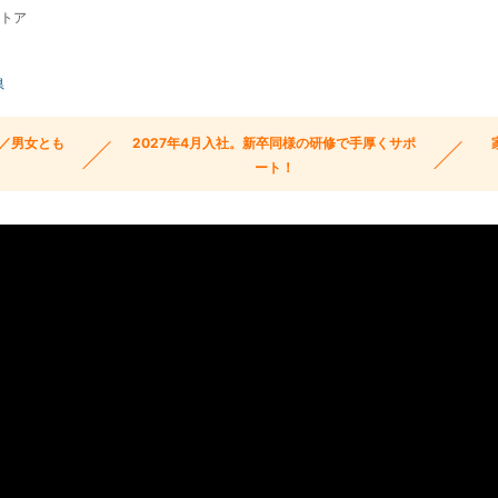
ストア
県
可／男女とも
2027年4月入社。新卒同様の研修で手厚くサポ
ート！