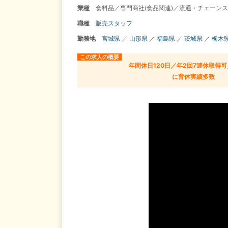
業種
食料品／専門商社(食品関連)／流通・チェーン
職種
販売スタッフ
勤務地
宮城県
／
山形県
／
福島県
／
茨城県
／
栃木
この求人の概要
年間休日120日／年2回7連休取得
に育休実績多数