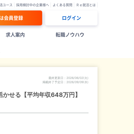
活ユース
採用検討中の企業様へ
よくある質問
Ｒｅ就活とは
は会員登録
ログイン
求人案内
転職ノウハウ
報
最終更新日
2026/06/02(火)
掲載終了予定日
2026/09/09(水)
活かせる【平均年収648万円】