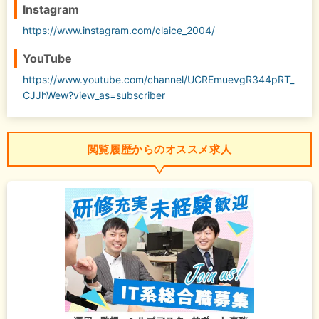
Instagram
https://www.instagram.com/claice_2004/
YouTube
https://www.youtube.com/channel/UCREmuevgR344pRT_
CJJhWew?view_as=subscriber
閲覧履歴からのオススメ求人