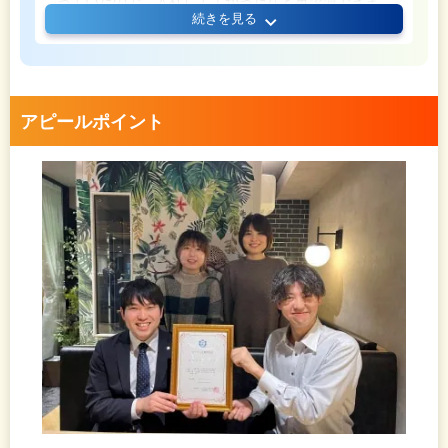
っていたので、入社してよかったなと再認識できま
続きを見る
したね。
また、定期的に行われる懇親会では、先輩のキャリ
アを聞けて視野も広がります。
なんとなく描いていたキャリアが、明確な目標とし
て掲げられるようになってきていると思います！
アピールポイント
もちろん、資格手当のエンジニアスター制度も魅
力。
私は自分の「☆」が増えるたびに、自分の成長を実
感でき、やりがいに繋がっています。