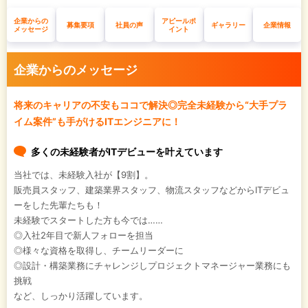
企業からの
アピールポ
募集要項
社員の声
ギャラリー
企業情報
メッセージ
イント
企業からのメッセージ
将来のキャリアの不安もココで解決◎完全未経験から“大手プラ
イム案件”も手がけるITエンジニアに！
多くの未経験者がITデビューを叶えています
当社では、未経験入社が【9割】。
販売員スタッフ、建築業界スタッフ、物流スタッフなどからITデビュ
ーをした先輩たちも！
未経験でスタートした方も今では……
◎入社2年目で新人フォローを担当
◎様々な資格を取得し、チームリーダーに
◎設計・構築業務にチャレンジしプロジェクトマネージャー業務にも
挑戦
など、しっかり活躍しています。