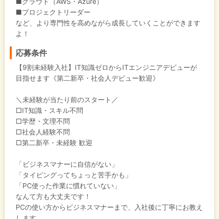
■クラウド（AWS・Azure）
■プロジェクトリーダー
など、より専門性を高めながら成長していくことができます
よ！
応募条件
【9割未経験入社】IT知識ゼロからITエンジニアデビューが
目指せます《第二新卒・社会人デビュー歓迎》
＼未経験が当たり前のスタート／
□IT知識・スキル不問
□学歴・文理不問
□社会人経験不問
□第二新卒・未経験 歓迎
「ビジネスマナーに自信がない」
「タイピングってちょっと苦手かも」
「PC使った作業に慣れていない」
なんて方も大丈夫です！
PCの使い方からビジネスマナーまで、入社後に丁寧にお教え
します。