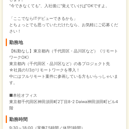
“今できなくても”、入社後に“覚えていけば”OKですよ。
「ここでならITデビューできるかも」
とちょっとでも思っていただけたなら、お気軽にご応募くだ
さい！
勤務地
【転勤なし】東京都内（千代田区・品川区など）《リモート
ワークOK》
東京都内（千代田区・品川区など）の各プロジェクト先
☆社員の1/3がリモートワークを導入！
中にはフルリモート案件に参画している方もいらっしゃいま
す。
■本社オフィス
東京都千代田区神田須田町2丁目8-2 Daiwa神田須田町ビル4
階
勤務時間
9:30～18:00（実働7.5時間／休憩1時間）