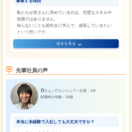
募集する理由
私たちが皆さんに求めているのは、完璧なスキルや
知識ではありません。
知らないことも前向きに学んで、成長していきたい
という想いです。
分からないことをそのままにせず、素直に吸収しよ
続きを見る
うとする姿勢や、周囲と協力しながら物事に取り組
める方であれば、未経験でもしっかり活躍していく
ことができますよ。
失敗を恐れずに挑戦しながら、自分の可能性を広げ
先輩社員の声
たいと考えている方は、ぜひお気軽にご応募くださ
い。
O
さん／ITエンジニア／社歴：3年
転職時の年齢：26歳
本当に未経験で入社しても大丈夫ですか？