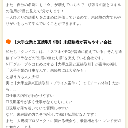
また、自分の名刺にも「☆」が増えていくので、頑張りの証とスキル
の信用が“目に見えて”分かります！
一人ひとりの頑張りをこまめに評価しているので、未経験の方でもや
りがいをもって学んでいくことができますよ。
【大手企業と直接取引9割】未経験者が育ちやすい会社
私たち「クレイス」は、「スマホやPCが普通に使えている」そんな通
信インフラなどの”生活の当たり前”を支えている会社です。
NTTグループをはじめとする【大手企業と直接取引】が案件の9割。
「大手企業の仕事なんて、未経験には大変かも」
と思う方も大丈夫◎
実は【大手企業×直接取引（プライム案件）】で【チーム体制】だか
ら……
□仕事の内容がわかりやすい
□長期案件が多く仕事がなくなりにくい
□現場が落ち着いていて質問しやすい
など、未経験の方こそ“安心して働ける環境”なんです！
また、大規模プロジェクトに関わる機会や、最新機材やトレンド技術
に触れることも。