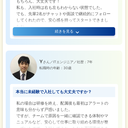
もちろん、大丈夫です！
私も、入社時は右も左もわからない状態でした。
でも、先輩2名がチャットや面談で継続的にフォロー
してくれたので、安心感を持ってスタートできまし
たね。
続きを見る
実際の業務で分からないこともすぐ相談でき、一人
で抱え込まずに成長できるのが魅力。
また、NTTグループのプロジェクトという安定性も
いいところです。
そして残業も月10時間以内と少なく、資格取得制度
Y
さん／ITエンジニア／社歴：7年
もエンジニアスター制度など前向きに続けられる体
転職時の年齢：30歳
制が整っています。
本当に未経験で入社しても大丈夫ですか？
私の場合は研修を終え、配属後も最初はアラートの
意味も分からず戸惑いました。
ですが、チームで原因を一緒に確認できる体制やマ
ニュアルなど、安心して仕事に取り組める環境が整