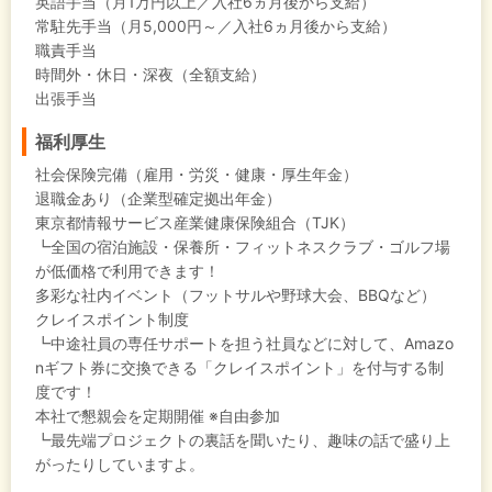
英語手当（月1万円以上／入社6ヵ月後から支給）
常駐先手当（月5,000円～／入社6ヵ月後から支給）
職責手当
時間外・休日・深夜（全額支給）
出張手当
福利厚生
社会保険完備（雇用・労災・健康・厚生年金）
退職金あり（企業型確定拠出年金）
東京都情報サービス産業健康保険組合（TJK）
┗全国の宿泊施設・保養所・フィットネスクラブ・ゴルフ場
が低価格で利用できます！
多彩な社内イベント（フットサルや野球大会、BBQなど）
クレイスポイント制度
┗中途社員の専任サポートを担う社員などに対して、Amazo
nギフト券に交換できる「クレイスポイント」を付与する制
度です！
本社で懇親会を定期開催 ※自由参加
┗最先端プロジェクトの裏話を聞いたり、趣味の話で盛り上
がったりしていますよ。