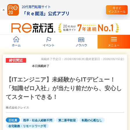
20代専門転職サイト
今すぐ
インストール
「Ｒｅ就活」公式アプリ
ホーム
イベント
ノウハウ
メニュー
掲載終了予定日
2026/08/06(木)
最終更新日
2026/05/15(金)
締切間近
本日掲載終了
【ITエンジニア】未経験からITデビュー！
「知識ゼロ入社」が当たり前だから、安心し
てスタートできる！
株式会社クレイス
正社員
既卒・社会人経験不問
第二新卒歓迎
転勤の心配なし
在宅勤務・リモートワーク可