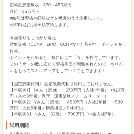
初年度想定年収：
370～450万円
月給：25万円～
※給与は資格や経験などを考慮のうえ決定します。
※残業代は別途全額支給します。
☆頑張りをしっかり還元！
対象資格（CCNA、LPIC、CCNPなど）取得で、ポイントを
付与。
ポイントをためると、数に応じて「☆」を授与しています。
その「☆」の数に応じて資格手当が増額されるので、やりが
いをもってスキルアップをしていくことできます！
【固定残業代制】
固定残業代制は採用しておりません。
【年収例1】
Iさん（25歳）：370万円（入社1年目）→420万
円（入社3年目／保守・運用業務／チームリーダー）
【年収例2】
Yさん（28歳）：450万円（入社2年目）→530
万円（入社5年目／構築担当／PM補佐）
【年収例3】
Nさん（32歳）：700万円（中途入社7年）
試用期間