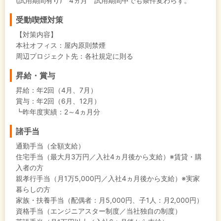
(試用期間有り) 4ヵ月 試用期間中でも条件変わらず。
受動喫煙対策
【対策内容】
本社オフィス：屋内原則禁煙
周辺プロジェクト先：各社規定に則る
昇給・賞与
昇給：年2回（4月、7月）
賞与：年2回（6月、12月）
┗昨年度実績：2～4ヵ月分
諸手当
通勤手当（全額支給）
住宅手当（最大月3万円／入社4ヵ月後から支給）※賃貸・購
入者の方
親孝行手当（月1万5,000円／入社4ヵ月後から支給）※実家
暮らしの方
家族・扶養手当（配偶者：月5,000円、子1人：月2,000円）
資格手当（エンジニアスター制度／当社独自の制度）