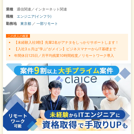
業種
通信関連／インターネット関連
職種
エンジニア(インフラ)
勤務地
東京都
／
一部リモート
この求人の概要
【未経験入社9割】先輩2名がアナタをしっかりサポートします！
【入社3ヵ月は“学ぶ”がメイン】ビジネスマナーからIT基礎まで
年間休日125日／月平均残業10時間程度／リモートワーク導入