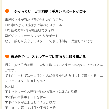
「分からない」が大前提！手厚いサポートが自慢
未経験入社が当たり前の当社だからこそ、
□PC操作からIT基礎まで学べるスクール
□専任の先輩2名が相談役でフォロー
□ビジネスマナーもしっかりサポート
など、誰もが安心してスタートできる体制をご用意しています。
未経験でも、スキルアップに前向きに取り組める
通常、資格手当は難しい資格を取らないと支給されないことがほとん
どです。
ですが、当社では一人ひとりの頑張りを見える形にして還元する【エ
ンジニアスター制度】を導入。
例えば……
▼ネットワークの基礎がわかる資格（CCNA）取得
▼社内の資格ポイントを付与
▼ポイントがたまると「☆」が授与
▼「☆」に応じて評価や手当を支給