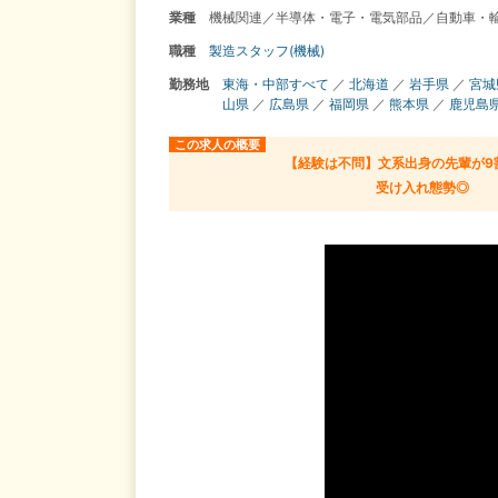
業種
機械関連／半導体・電子・電気部品／自動車・
職種
製造スタッフ(機械)
勤務地
東海・中部すべて
／
北海道
／
岩手県
／
宮城
山県
／
広島県
／
福岡県
／
熊本県
／
鹿児島
この求人の概要
【経験は不問】文系出身の先輩が9
受け入れ態勢◎