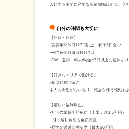
入社するまでに必要な事前知識はゼロ。入
自分の時間も大切に
【休日・休暇】
-実質年間休日127日以上（有休5日含む）
-平均有休取得日数11.1日
-GW・夏季・年末年始は7日以上の連休あり
【好きなエリアで働ける】
-希望勤務地確約
本人の希望がない限り、転居を伴う転勤も
【嬉しい福利厚生】
-社宅の家賃半額補助（上限：月3.5万円）
└引っ越し費用も全額負担
-奨学金返還支援制度（最大60万円）