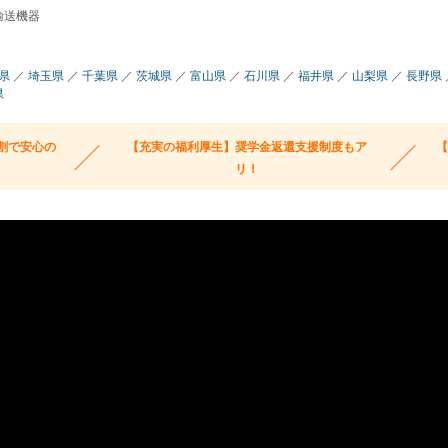
輸送機器
県
／
埼玉県
／
千葉県
／
茨城県
／
富山県
／
石川県
／
福井県
／
山梨県
／
長野県
県
割で安心の
【充実の福利厚生】奨学金返還支援制度もア
リ！