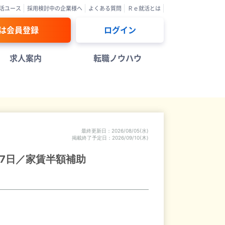
活ユース
採用検討中の企業様へ
よくある質問
Ｒｅ就活とは
は会員登録
ログイン
求人案内
転職ノウハウ
最終更新日
2026/08/05(水)
掲載終了予定日
2026/09/10(木)
7日／家賃半額補助