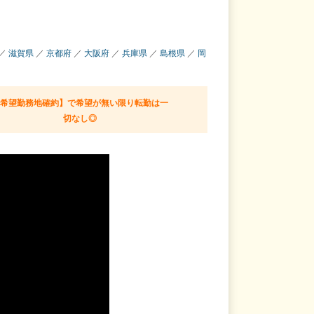
／
滋賀県
／
京都府
／
大阪府
／
兵庫県
／
島根県
／
岡
【希望勤務地確約】で希望が無い限り転勤は一
切なし◎