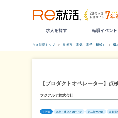
求人を探す
転職イベント
Ｒｅ就活トップ
技術系（電気、電子、機械）
機
【プロダクトオペレーター】点検
フジアルテ株式会社
正社員
既卒・社会人経験不問
第二新卒歓迎
書類選