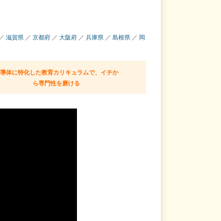
／
滋賀県
／
京都府
／
大阪府
／
兵庫県
／
島根県
／
岡
半導体に特化した教育カリキュラムで、イチか
ら専門性を磨ける