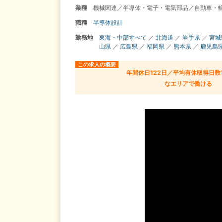
業種
機械関連／半導体・電子・電気部品／自動車・
職種
半導体設計
勤務地
東海・中部すべて
／
北海道
／
岩手県
／
宮城
山県
／
広島県
／
福岡県
／
熊本県
／
鹿児島
この求人の概要
年間休日122日／平均有休取得日数
なエリアで働ける