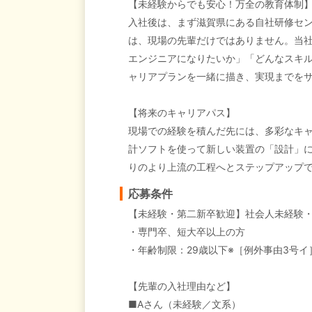
【未経験からでも安心！万全の教育体制
入社後は、まず滋賀県にある自社研修セン
は、現場の先輩だけではありません。当
エンジニアになりたいか」「どんなスキ
ャリアプランを一緒に描き、実現までを
【将来のキャリアパス】
現場での経験を積んだ先には、多彩なキ
計ソフトを使って新しい装置の「設計」
りのより上流の工程へとステップアップ
応募条件
【未経験・第二新卒歓迎】社会人未経験・
・専門卒、短大卒以上の方
・年齢制限：29歳以下※［例外事由3号
【先輩の入社理由など】
■Aさん（未経験／文系）