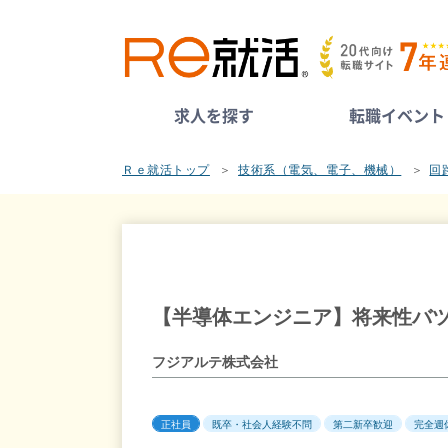
求人を探す
転職イベント
Ｒｅ就活トップ
技術系（電気、電子、機械）
回
【半導体エンジニア】将来性バ
フジアルテ株式会社
正社員
既卒・社会人経験不問
第二新卒歓迎
完全週