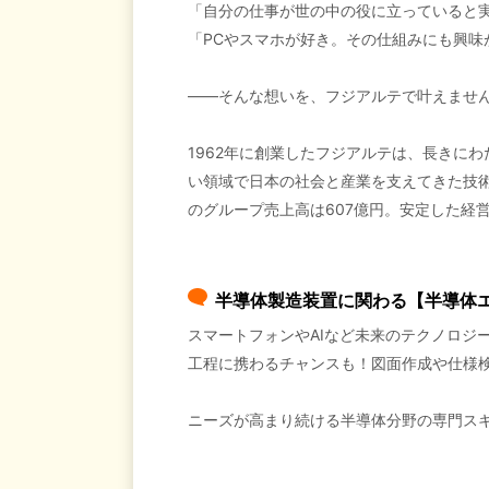
「自分の仕事が世の中の役に立っていると
「PCやスマホが好き。その仕組みにも興味
――そんな想いを、フジアルテで叶えませ
1962年に創業したフジアルテは、長きに
い領域で日本の社会と産業を支えてきた技術
のグループ売上高は607億円。安定した経
半導体製造装置に関わる【半導体
スマートフォンやAIなど未来のテクノロジ
工程に携わるチャンスも！図面作成や仕様
ニーズが高まり続ける半導体分野の専門ス