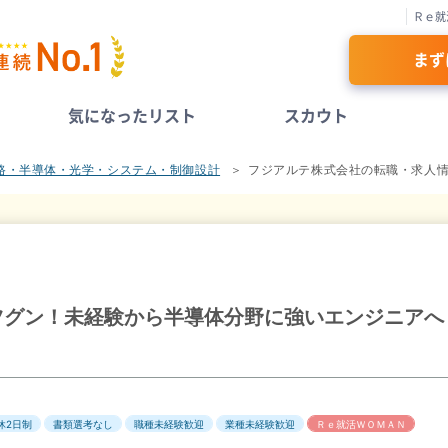
Ｒｅ就
まず
気になったリスト
スカウト
路・半導体・光学・システム・制御設計
フジアルテ株式会社の転職・求人
ツグン！未経験から半導体分野に強いエンジニアへ
休2日制
書類選考なし
職種未経験歓迎
業種未経験歓迎
Ｒｅ就活ＷＯＭＡＮ