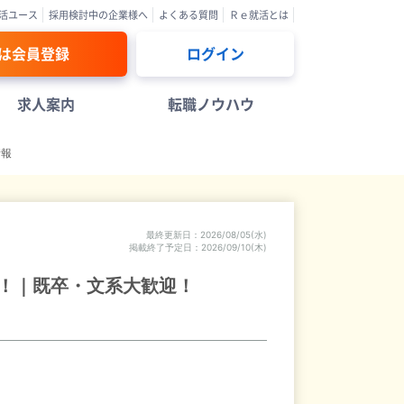
活ユース
採用検討中の企業様へ
よくある質問
Ｒｅ就活とは
は会員登録
ログイン
求人案内
転職ノウハウ
情報
最終更新日
2026/08/05(水)
掲載終了予定日
2026/09/10(木)
！｜既卒・文系大歓迎！