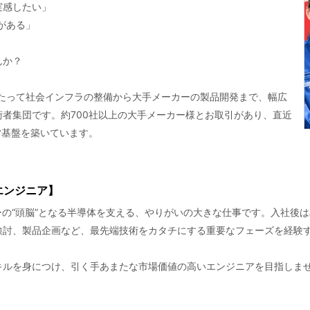
実感したい」
がある」
んか？
わたって社会インフラの整備から大手メーカーの製品開発まで、幅広
者集団です。約700社以上の大手メーカー様とお取引があり、直近
営基盤を築いています。
エンジニア】
ーの“頭脳”となる半導体を支える、やりがいの大きな仕事です。入社後
検討、製品企画など、最先端技術をカタチにする重要なフェーズを経験
キルを身につけ、引く手あまたな市場価値の高いエンジニアを目指しま