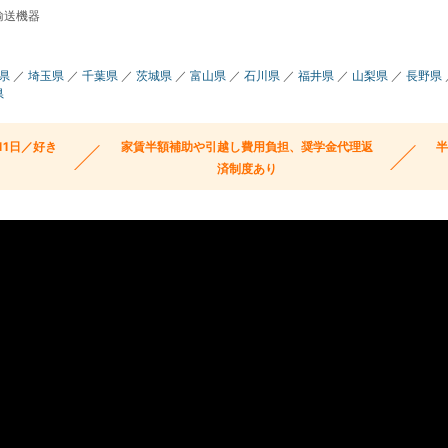
輸送機器
県
／
埼玉県
／
千葉県
／
茨城県
／
富山県
／
石川県
／
福井県
／
山梨県
／
長野県
県
11日／好き
家賃半額補助や引越し費用負担、奨学金代理返
済制度あり