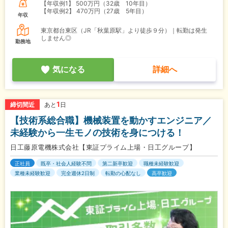
【年収例1】
500万円（32歳 10年目）
【年収例2】
470万円（27歳 5年目）
年収
東京都台東区（JR「秋葉原駅」より徒歩９分）｜転勤は発生
しません◎
勤務地
気になる
詳細へ
1
締切間近
あと
日
【技術系総合職】機械装置を動かすエンジニア／
未経験から一生モノの技術を身につける！
日工藤原電機株式会社【東証プライム上場・日工グループ】
正社員
既卒・社会人経験不問
第二新卒歓迎
職種未経験歓迎
業種未経験歓迎
完全週休2日制
転勤の心配なし
高卒歓迎