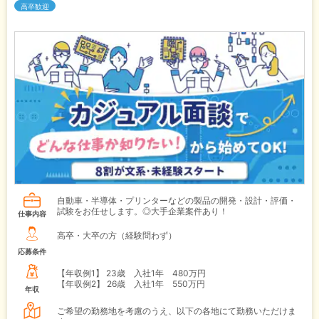
高卒歓迎
自動車・半導体・プリンターなどの製品の開発・設計・評価・
試験をお任せします。◎大手企業案件あり！
仕事内容
高卒・大卒の方（経験問わず）
応募条件
【年収例1】
23歳 入社1年 480万円
【年収例2】
26歳 入社1年 550万円
年収
ご希望の勤務地を考慮のうえ、以下の各地にて勤務いただけま