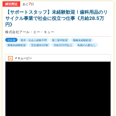
7
締切間近
あと
日
【サポートスタッフ】未経験歓迎！歯科用品のリ
サイクル事業で社会に役立つ仕事《月給28.5万
円》
株式会社アール・エー・キュー
正社員
既卒・社会人経験不問
第二新卒歓迎
職種未経験歓迎
業種未経験歓迎
完全週休2日制
月給25万円以上
転勤の心配なし
ＰＲムービー