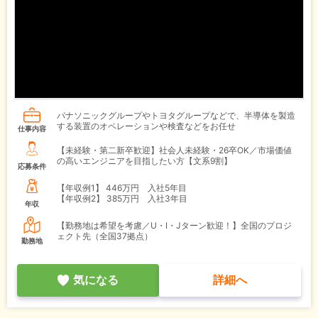
パナソニックグループやトヨタグループなどで、半導体を製造
する装置のオペレーションや検査などをお任せ
仕事内容
【未経験・第二新卒歓迎】社会人未経験・26卒OK／市場価値
の高いエンジニアを目指したい方【文系9割】
応募条件
【年収例1】
446万円 入社5年目
【年収例2】
385万円 入社3年目
年収
【勤務地は希望を考慮／U・I・Jターン歓迎！】全国のプロジ
ェクト先（全国37拠点）
勤務地
気になる
詳細へ