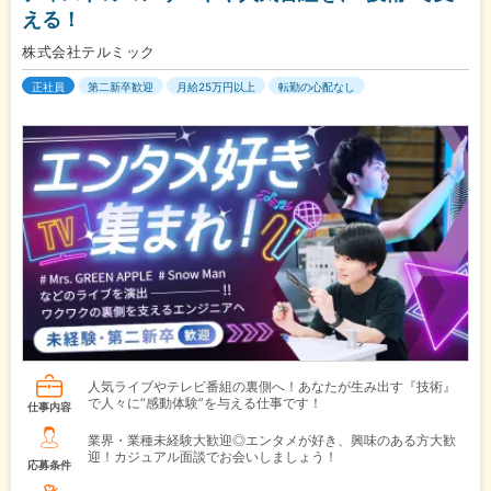
える！
株式会社テルミック
正社員
第二新卒歓迎
月給25万円以上
転勤の心配なし
人気ライブやテレビ番組の裏側へ！あなたが生み出す『技術』
で人々に“感動体験”を与える仕事です！
仕事内容
業界・業種未経験大歓迎◎エンタメが好き、興味のある方大歓
迎！カジュアル面談でお会いしましょう！
応募条件