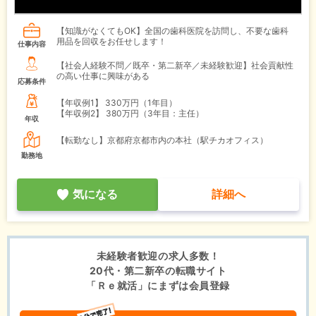
【知識がなくてもOK】全国の歯科医院を訪問し、不要な歯科
用品を回収をお任せします！
仕事内容
【社会人経験不問／既卒・第二新卒／未経験歓迎】社会貢献性
の高い仕事に興味がある
応募条件
【年収例1】
330万円（1年目）
【年収例2】
380万円（3年目：主任）
年収
【転勤なし】京都府京都市内の本社（駅チカオフィス）
勤務地
気になる
詳細へ
未経験者歓迎の求人多数！
20代・第二新卒の転職サイト
「Ｒｅ就活」にまずは会員登録