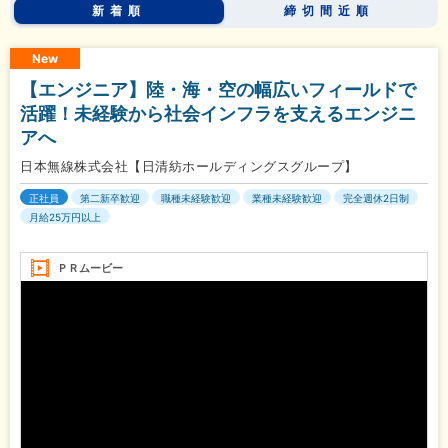
新着順
締切間近順
New
【エンジニア】陸・海・空の幅広いフィールドで
活躍！未経験から社会インフラを支えるエンジニ
アへ
日本無線株式会社【日清紡ホールディングスグループ】
正社員
第二新卒歓迎
職種未経験歓迎
業種未経験歓迎
完全週休2日制
月給25万円以上
ＰＲムービー