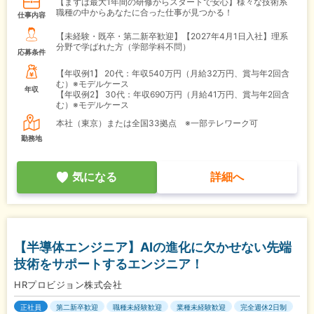
【まずは最大1年間の研修からスタートで安心】様々な技術系
職種の中からあなたに合った仕事が見つかる！
仕事内容
【未経験・既卒・第二新卒歓迎】【2027年4月1日入社】理系
分野で学ばれた方（学部学科不問）
応募条件
【年収例1】
20代：年収540万円（月給32万円、賞与年2回含
む）※モデルケース
年収
【年収例2】
30代：年収690万円（月給41万円、賞与年2回含
む）※モデルケース
本社（東京）または全国33拠点 ※一部テレワーク可
勤務地
気になる
詳細へ
【半導体エンジニア】AIの進化に欠かせない先端
技術をサポートするエンジニア！
HRプロビジョン株式会社
正社員
第二新卒歓迎
職種未経験歓迎
業種未経験歓迎
完全週休2日制