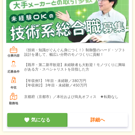
《技術・知識がぐんぐん身につく！》制御盤のハード・ソフト
設計を通して、幅広い分野のモノづくりに貢献！
仕事内容
【既卒・第二新卒歓迎】未経験者も大歓迎！モノづくりに興味
がある方・スペシャリストを目指した方
応募条件
【年収例1】
1年目・未経験／380万円
【年収例2】
3年目・未経験／450万円
年収
京都府（京都市）／本社および烏丸オフィス ★転勤なし
勤務地
気になる
詳細へ