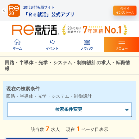
20代専門転職サイト
今すぐ
インストール
「Ｒｅ就活」公式アプリ
ホーム
イベント
ノウハウ
メニュー
回路・半導体・光学・システム・制御設計の求人・転職情
報
現在の検索条件
回路・半導体・光学・システム・制御設計
検索条件変更
7
1
該当数
求人
現在
ページ目表示