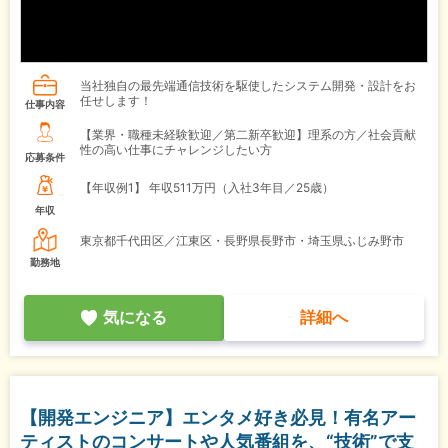
当社独自の最先端通信技術を駆使したシステム開発・設計をお
任せします！
仕事内容
【業界・職種未経験歓迎／第二新卒歓迎】理系の方／社会貢献
性の高い仕事にチャレンジしたい方
応募条件
【年収例1】
年収511万円（入社3年目／25歳）
年収
東京都千代田区／江東区・長野県長野市・埼玉県ふじみ野市
勤務地
気になる
詳細へ
【開発エンジニア】エンタメ好き必見！有名アー
ティストのコンサートや人気番組を、“技術”で支