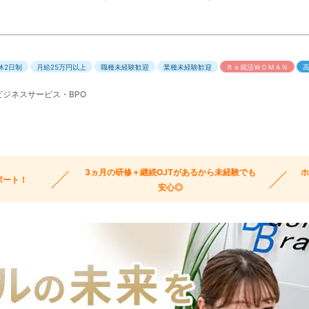
休2日制
月給25万円以上
職種未経験歓迎
業種未経験歓迎
Ｒｅ就活ＷＯＭＡＮ
ジネスサービス・BPO
3ヵ月の研修＋継続OJTがあるから未経験でも
ポート！
安心◎