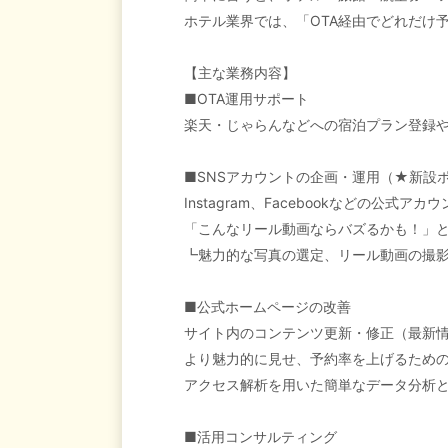
ホテル業界では、「OTA経由でどれだけ
【主な業務内容】
■OTA運用サポート
楽天・じゃらんなどへの宿泊プラン登録
■SNSアカウントの企画・運用（★新設
Instagram、Facebookなどの公式アカ
「こんなリール動画ならバズるかも！」
┗魅力的な写真の選定、リール動画の撮
■公式ホームページの改善
サイト内のコンテンツ更新・修正（最新
より魅力的に見せ、予約率を上げるため
アクセス解析を用いた簡単なデータ分析
■活用コンサルティング