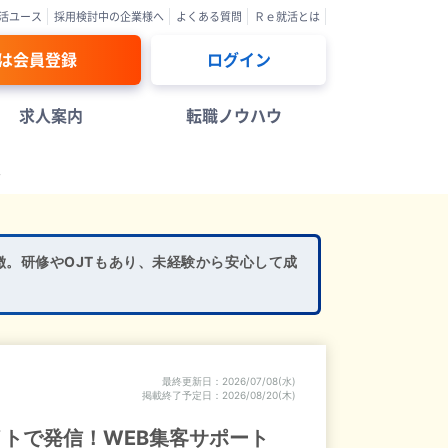
活ユース
採用検討中の企業様へ
よくある質問
Ｒｅ就活とは
は会員登録
ログイン
求人案内
転職ノウハウ
報
徴。研修やOJTもあり、未経験から安心して成
最終更新日
2026/07/08(水)
掲載終了予定日
2026/08/20(木)
イトで発信！WEB集客サポート