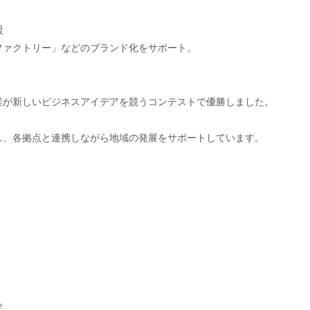
援
ファクトリー」などのブランド化をサポート。
業が新しいビジネスアイデアを競うコンテストで優勝しました。
し、各拠点と連携しながら地域の発展をサポートしています。
由
。
定