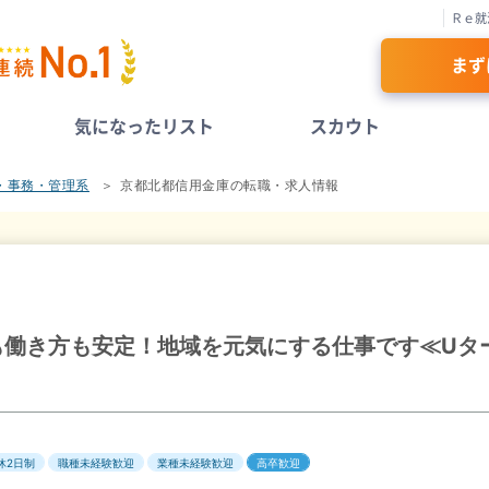
Ｒｅ就
まず
気になったリスト
スカウト
・事務・管理系
京都北都信用金庫の転職・求人情報
も働き方も安定！地域を元気にする仕事です≪Uタ
休2日制
職種未経験歓迎
業種未経験歓迎
高卒歓迎