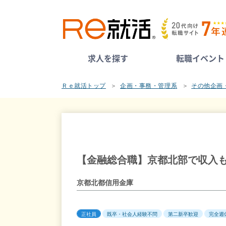
求人を探す
転職イベント
Ｒｅ就活トップ
企画・事務・管理系
その他企画
【金融総合職】京都北部で収入
京都北都信用金庫
正社員
既卒・社会人経験不問
第二新卒歓迎
完全週