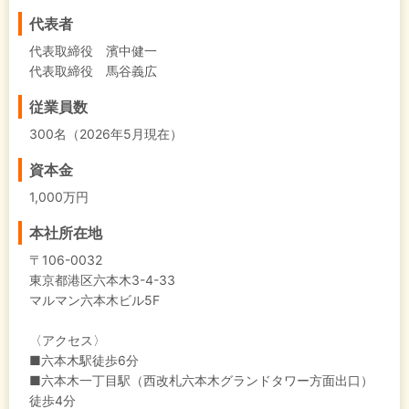
代表者
代表取締役 濱中健一
代表取締役 馬谷義広
従業員数
300名（2026年5月現在）
資本金
1,000万円
本社所在地
〒106-0032
東京都港区六本木3-4-33
マルマン六本木ビル5F
〈アクセス〉
■六本木駅徒歩6分
■六本木一丁目駅（西改札六本木グランドタワー方面出口）
徒歩4分