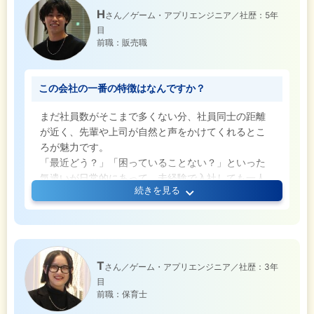
シーがあれば問題なく、知識は入社後に身につけて
H
さん／ゲーム・アプリエンジニア／社歴：5年
いけるので、「未経験だけど挑戦してみたい」とい
目
う方にもおすすめできる環境だと思います。
前職：販売職
この会社の一番の特徴はなんですか？
まだ社員数がそこまで多くない分、社員同士の距離
が近く、先輩や上司が自然と声をかけてくれるとこ
ろが魅力です。
「最近どう？」「困っていることない？」といった
気遣いが日常的にあって、未経験で入社しても一人
続きを見る
で抱え込むことがありません。
実際、私自身も入社当初は不安が大きかったのです
が、こまめに声をかけてもらえたことで、安心して
仕事を覚えていくことができました。
また、仕事以外の部分でも関係性があたたかく、
T
さん／ゲーム・アプリエンジニア／社歴：3年
「今度ごはん連れてってください！」と気軽に言え
目
る雰囲気だったり、実際にそういう会話が自然に生
前職：保育士
まれるのも特徴です！