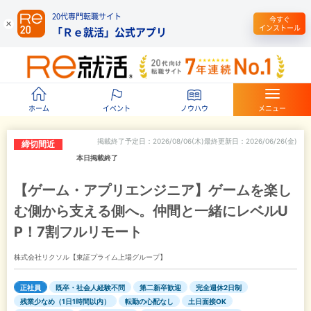
20代専門転職サイト
今すぐ
インストール
「Ｒｅ就活」公式アプリ
ホーム
イベント
ノウハウ
メニュー
掲載終了予定日
2026/08/06(木)
最終更新日
2026/06/26(金)
締切間近
本日掲載終了
【ゲーム・アプリエンジニア】ゲームを楽し
む側から支える側へ。仲間と一緒にレベルU
P！7割フルリモート
株式会社リクソル【東証プライム上場グループ】
正社員
既卒・社会人経験不問
第二新卒歓迎
完全週休2日制
残業少なめ（1日1時間以内）
転勤の心配なし
土日面接OK