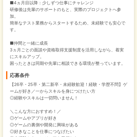
■4ヵ月目以降：少しずつ仕事にチャレンジ
研修後は先輩のサポートのもと、実際のプロジェクトへ参
加。
簡単なテスト業務からスタートするため、未経験でも安心で
す。
■仲間と一緒に成長
3ヵ月ごとの面談や資格取得支援制度を活用しながら、着実
にスキルアップ。
困ったときは同期や先輩に相談できる環境が整っています。
応募条件
【26卒・25卒・第二新卒・未経験歓迎！経験・学歴不問】ゲ
ームが好き／一からスキルを身につけたい方
◎経験やスキルは一切問いません！
＼こんな方におすすめ！／
◎ゲームやアプリが好き
◎ゲームの裏側や開発に興味がある
◎好きなことを仕事につなげたい