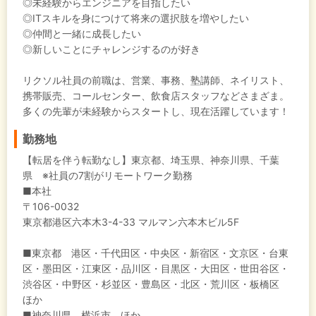
◎未経験からエンジニアを目指したい
◎ITスキルを身につけて将来の選択肢を増やしたい
◎仲間と一緒に成長したい
◎新しいことにチャレンジするのが好き
リクソル社員の前職は、営業、事務、塾講師、ネイリスト、
携帯販売、コールセンター、飲食店スタッフなどさまざま。
多くの先輩が未経験からスタートし、現在活躍しています！
勤務地
【転居を伴う転勤なし】東京都、埼玉県、神奈川県、千葉
県 ※社員の7割がリモートワーク勤務
■本社
〒106-0032
東京都港区六本木3-4-33 マルマン六本木ビル5F
■東京都 港区・千代田区・中央区・新宿区・文京区・台東
区・墨田区・江東区・品川区・目黒区・大田区・世田谷区・
渋谷区・中野区・杉並区・豊島区・北区・荒川区・板橋区
ほか
■神奈川県 横浜市 ほか