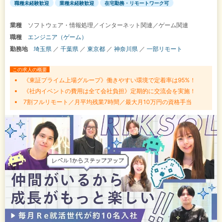
職種未経験歓迎
業種未経験歓迎
在宅勤務・リモートワーク可
業種
ソフトウェア・情報処理／インターネット関連／ゲーム関連
職種
エンジニア（ゲーム）
勤務地
埼玉県
／
千葉県
／
東京都
／
神奈川県
／
一部リモート
この求人の概要
《東証プライム上場グループ》働きやすい環境で定着率は95%！
《社内イベントの費用は全て会社負担》定期的に交流会を実施！
7割フルリモート／月平均残業7時間／最大月10万円の資格手当