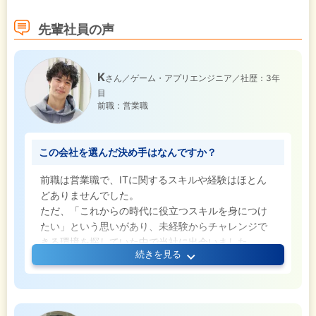
先輩社員の声
K
さん／ゲーム・アプリエンジニア／社歴：3年
目
前職：営業職
この会社を選んだ決め手はなんですか？
前職は営業職で、ITに関するスキルや経験はほとん
どありませんでした。
ただ、「これからの時代に役立つスキルを身につけ
たい」という思いがあり、未経験からチャレンジで
きる環境を探していた中で当社に出会いました。
続きを見る
実際に入社してみると、基礎から学べる研修や、先
輩が丁寧にフォローしてくれる環境が整っていて、
安心してスタートを切ることができました。
普段ゲームやアプリを使っているレベルのITリテラ