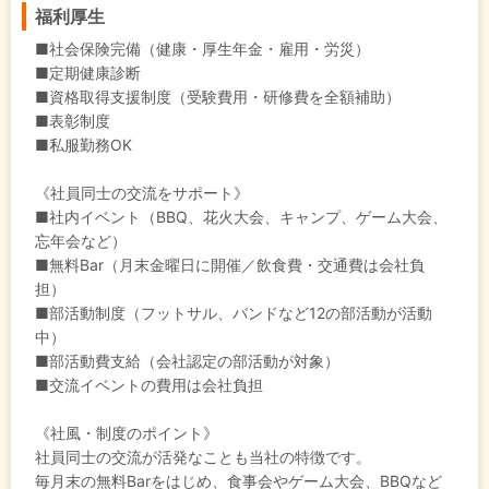
福利厚生
■社会保険完備（健康・厚生年金・雇用・労災）
■定期健康診断
■資格取得支援制度（受験費用・研修費を全額補助）
■表彰制度
■私服勤務OK
《社員同士の交流をサポート》
■社内イベント（BBQ、花火大会、キャンプ、ゲーム大会、
忘年会など）
■無料Bar（月末金曜日に開催／飲食費・交通費は会社負
担）
■部活動制度（フットサル、バンドなど12の部活動が活動
中）
■部活動費支給（会社認定の部活動が対象）
■交流イベントの費用は会社負担
《社風・制度のポイント》
社員同士の交流が活発なことも当社の特徴です。
毎月末の無料Barをはじめ、食事会やゲーム大会、BBQなど