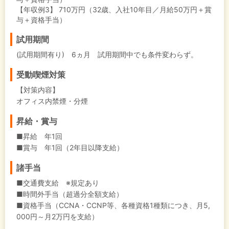
【年収例3】
710万円（32歳、入社10年目／月給50万円＋賞
与＋資格手当）
試用期間
(試用期間有り) 6ヵ月 試用期間中でも条件変わらず。
受動喫煙対策
【対策内容】
オフィス内禁煙・分煙
昇給・賞与
■昇給 年1回
■賞与 年1回（2年目以降支給）
諸手当
■交通費支給 ※規定あり
■時間外手当（超過分全額支給）
■資格手当（CCNA・CCNP等、各種資格1種類につき、月5,
000円～月2万円を支給）