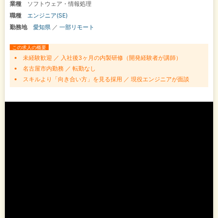
業種
ソフトウェア・情報処理
職種
エンジニア(SE)
勤務地
愛知県
／
一部リモート
この求人の概要
未経験歓迎 ／ 入社後3ヶ月の内製研修（開発経験者が講師）
名古屋市内勤務 ／ 転勤なし
スキルより「向き合い方」を見る採用 ／ 現役エンジニアが面談