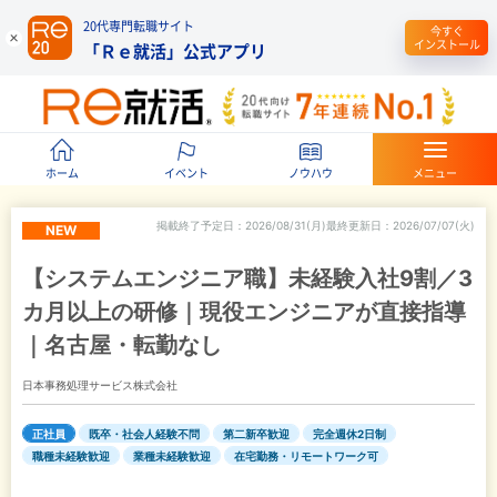
20代専門転職サイト
今すぐ
インストール
「Ｒｅ就活」公式アプリ
ホーム
イベント
ノウハウ
メニュー
掲載終了予定日
2026/08/31(月)
最終更新日
2026/07/07(火)
NEW
【システムエンジニア職】未経験入社9割／3
カ月以上の研修｜現役エンジニアが直接指導
｜名古屋・転勤なし
日本事務処理サービス株式会社
正社員
既卒・社会人経験不問
第二新卒歓迎
完全週休2日制
職種未経験歓迎
業種未経験歓迎
在宅勤務・リモートワーク可