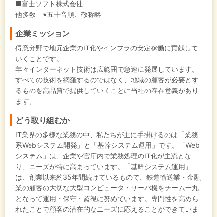
■富士ソフト株式会社
他多数 ※五十音順、敬称略
企業ミッション
得意分野で地元企業のIT化やインフラの安定稼働に貢献して
いくことです。
年々インターネット技術は広範囲で急速に発展しています。
すべての技術を網羅するのではなく、地域の顧客が必要とす
るものを高品質で提供していくことに当社の存在意義があり
ます。
どう取り組むか
IT業界の多様な業務の中、私たちが主に手掛けるのは「業務
系Webシステム開発」と「基幹システム運用」です。「Web
システム」は、企業や官庁内で業務処理のIT化が主流とな
り、ニーズが特に高まっています。「基幹システム運用」
は、創業以来約35年間続けているもので、鉄道輸送業・金融
業の顧客の大切な大型コンピュータ・サーバ機をチーム一丸
となって運用・保守・監視に努めています。専門性を高めら
れたことで顧客の潜在的なニーズに応えることができていま