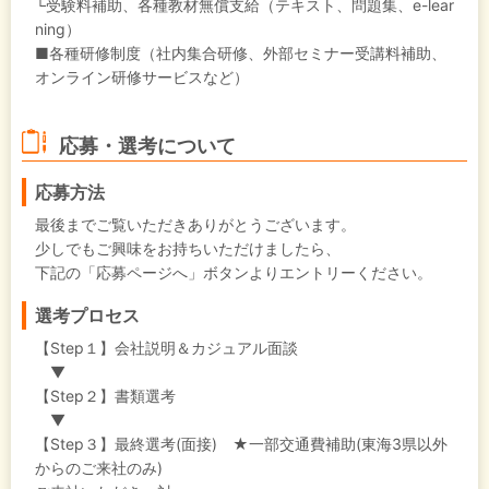
└受験料補助、各種教材無償支給（テキスト、問題集、e-lear
ning）
■各種研修制度（社内集合研修、外部セミナー受講料補助、
オンライン研修サービスなど）
応募・選考について
応募方法
最後までご覧いただきありがとうございます。
少しでもご興味をお持ちいただけましたら、
下記の「応募ページへ」ボタンよりエントリーください。
選考プロセス
【Step１】会社説明＆カジュアル面談
▼
【Step２】書類選考
▼
【Step３】最終選考(面接) ★一部交通費補助(東海3県以外
からのご来社のみ)