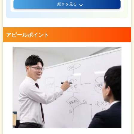
続きを見る
がとても嬉しいです。感謝されることも励みになり
ますが、何よりチームの雰囲気が良くなることが一
番嬉しいですね。
アピールポイント