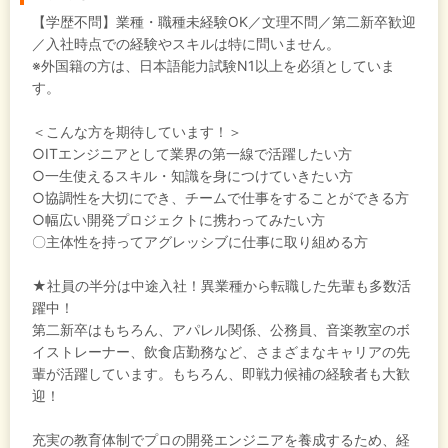
【学歴不問】業種・職種未経験OK／文理不問／第二新卒歓迎
／入社時点での経験やスキルは特に問いません。
※外国籍の方は、日本語能力試験N1以上を必須としていま
す。
＜こんな方を期待しています！＞
○ITエンジニアとして業界の第一線で活躍したい方
○一生使えるスキル・知識を身につけていきたい方
○協調性を大切にでき、チームで仕事をすることができる方
○幅広い開発プロジェクトに携わってみたい方
〇主体性を持ってアグレッシブに仕事に取り組める方
★社員の半分は中途入社！異業種から転職した先輩も多数活
躍中！
第二新卒はもちろん、アパレル関係、公務員、音楽教室のボ
イストレーナー、飲食店勤務など、さまざまなキャリアの先
輩が活躍しています。もちろん、即戦力候補の経験者も大歓
迎！
充実の教育体制でプロの開発エンジニアを養成するため、経