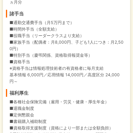
ヵ月分
諸手当
■通勤交通費手当（月5万円まで）
■時間外手当（全額支給）
■役職手当（リーダークラスより支給）
■家族手当（配偶者：月8,000円、子ども1人につき：月2,50
0円）
■特別手当（慶弔関係、資格取得報奨金等）
■資格手当
※資格手当は情報処理技術者の有資格者に毎月支給
基本情報 6,000円／応用情報 14,000円／高度区分 24,000
円～
福利厚生
■各種社会保険完備（雇用・労災・健康・厚生年金）
■退職金制度
■定例懇親会
■書籍購入補助制度
■資格取得支援制度（資格により一部または全額負担）