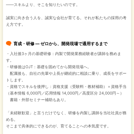
――スキルより、そこを知りたいのです。
誠実に向き合う人を、誠実な会社が育てる。それが私たちの採用の考
え方です。
育成・研修 ― ゼロから、開発現場で通用するまで
・入社後3ヶ月の基礎研修：内製で開発業務経験者が講師を務めま
す。
・研修後はOJT：基礎を固めてから開発現場へ。
配属後も、自社の先輩や上長が継続的に相談に乗り、成長をサポー
トします。
・資格でスキルを後押し：資格支援（受験料・教材補助）＋資格手当
（基本情報 6,000円／応用情報 14,000円／高度区分 24,000円～）
書籍・外部セミナー補助もあり。
「未経験歓迎」と言うだけでなく、研修を内製し講師を当社社員が務
める。
そこまで具体的にできるのが、育てることへの本気度です。