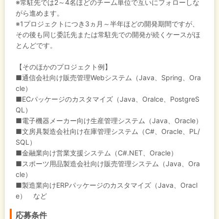
※常駐先では2～4名ほどのチーム単位で互いにフォローしな
がら進めます。
※1プロジェクトにつき3ヵ月～半年ほどの開発期間ですが、
その後も同じ委託先または常駐先での開発が続くケースがほ
とんどです。
【そのほかのプロジェクト例】
■通信会社向け販売管理Webシステム（Java、Spring、Ora
cle）
■ECパッケージのカスタマイズ（Java、Oralce、PostgreS
QL）
■電子機器メーカー向け生産管理システム（Java、Oracle）
■文房具製造会社向け在庫管理システム（C#、Oracle、PL/
SQL）
■金融業向け営業支援システム（C#.NET、Oracle）
■スポーツ用品製造会社向け販売管理システム（Java、Ora
cle）
■製造業向けERPパッケージのカスタマイズ（Java、Oracl
e） など
応募条件