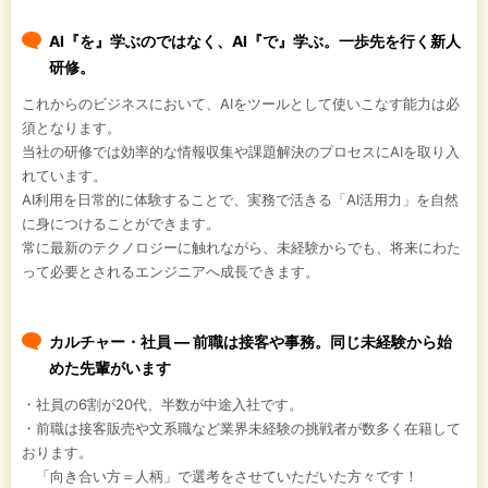
AI『を』学ぶのではなく、AI『で』学ぶ。一歩先を行く新人
研修。
これからのビジネスにおいて、AIをツールとして使いこなす能力は必
須となります。
当社の研修では効率的な情報収集や課題解決のプロセスにAIを取り入
れています。
AI利用を日常的に体験することで、実務で活きる「AI活用力」を自然
に身につけることができます。
常に最新のテクノロジーに触れながら、未経験からでも、将来にわた
って必要とされるエンジニアへ成長できます。
カルチャー・社員 ― 前職は接客や事務。同じ未経験から始
めた先輩がいます
・社員の6割が20代、半数が中途入社です。
・前職は接客販売や文系職など業界未経験の挑戦者が数多く在籍して
おります。
「向き合い方＝人柄」で選考をさせていただいた方々です！