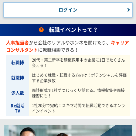
ログイン
転職イベントって？
人事担当者
から会社のリアルやホンネを聞けたり、
キャリア
コンサルタント
に転職相談できる！
20代・第二新卒を積極採用中の企業に1日でたくさん
転職博
会える！
はじめて就職・転職する方向け！ポテンシャルを評価
就職博
する企業多数
面談形式で1社ずつじっくり話せる。情報収集や面接
少人数
練習にも！
Re就活
1社20分で完結！スキマ時間で転職活動できるオンラ
TV
インイベント