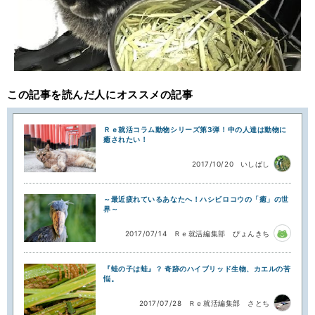
この記事を読んだ人にオススメの記事
Ｒｅ就活コラム動物シリーズ第3弾！中の人達は動物に
癒されたい！
2017/10/20
いしばし
～最近疲れているあなたへ！ハシビロコウの「癒」の世
界～
2017/07/14
Ｒｅ就活編集部 ぴょんきち
『蛙の子は蛙』？ 奇跡のハイブリッド生物、カエルの苦
悩。
2017/07/28
Ｒｅ就活編集部 さとち