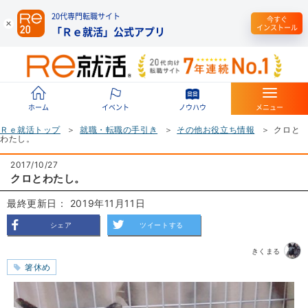
20代専門転職サイト
今すぐ
インストール
「Ｒｅ就活」公式アプリ
ホーム
イベント
ノウハウ
メニュー
Ｒｅ就活トップ
就職・転職の手引き
その他お役立ち情報
クロと
わたし。
2017/10/27
クロとわたし。
最終更新日： 2019年11月11日
シェア
ツイートする
きくまる
箸休め