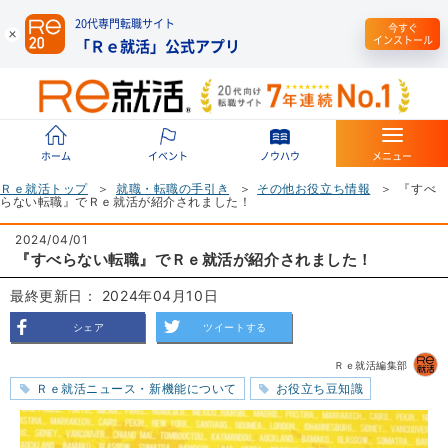
20代専門転職サイト
今すぐ
インストール
「Ｒｅ就活」公式アプリ
ホーム
イベント
ノウハウ
メニュー
Ｒｅ就活トップ
就職・転職の手引き
その他お役立ち情報
『すべ
らない転職』でＲｅ就活が紹介されました！
2024/04/01
『すべらない転職』でＲｅ就活が紹介されました！
最終更新日： 2024年04月10日
シェア
ツイートする
Ｒｅ就活編集部
Ｒｅ就活ニュース・新機能について
お役立ち豆知識