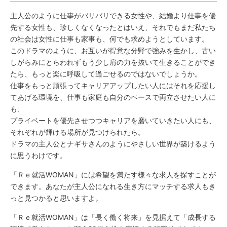
主人公のように仕事がバリバリできる女性や、結婚より仕事を優
先する女性も、珍しくなくなったとはいえ、それでもまだ私たち
の社会は女性に仕事も家事も、何でも求めようとしています。
このドラマのように、お互いが得意な分野で強みを生かし、古い
しがらみにとらわれずもう少し肩の力を抜いて生きることができ
たら、もっと楽に呼吸して過ごせるのではないでしょうか。
仕事をもっと頑張ってキャリアアップしたい人にはそれを応援し
てあげる環境を、仕事も家庭も自分のペースで両立させたい人に
も、
プライベートを優先させつつキャリアを磨いていきたい人にも、
それぞれが輝ける場所が見つけられたら。
ドラマの主人公とナギサさんのようにやさしい世界が築けるよう
に思うわけです。
「Ｒｅ就活WOMAN」には希望を満たす様々な求人を探すことが
できます。あなたが主人公になれる生き方にマッチする求人もき
っと見つかると思いますよ。
「Ｒｅ就活WOMAN」は「長く働く将来」を見据えて「成長する