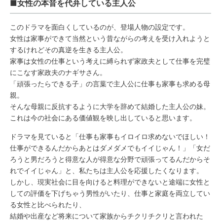
■女性の本音を代弁している主人公
このドラマを面白くしているのが、登場人物の設定です。
女性は家事ができて当然という昔ながらの考えを受け入れようと
するけれどその真逆を生きる主人公。
家事は女性の仕事という考えに縛られず家政夫として仕事を完璧
にこなす家政夫のナギサさん。
「頑張ったらできる子」の言葉で主人公に仕事も家事も求める母
親。
そんな母親に反抗するように大学を辞めて結婚した主人公の妹。
これは今の社会にある価値観を映し出していると思います。
ドラマを見ていると「仕事も家事もイロイロ求めないでほしい！
仕事ができるんだからあとはダメダメでもイイじゃん！」「女だ
ろうと男だろうと得意な人が得意な分野で頑張ってるんだからそ
れでイイじゃん」と、私たちは主人公を応援したくなります。
しかし、現実社会に目を向けると料理ができないと途端に女性と
しての評価を下げちゃう男性がいたり、仕事と家庭を両立してい
る女性と比べられたり、
結婚や出産など将来について家族からチクリチクリと言われた