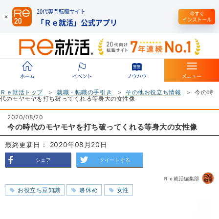
20代専門転職サイト
今すぐ
インストール
「Ｒｅ就活」公式アプリ
ホーム
イベント
ノウハウ
メニュー
Ｒｅ就活トップ
就職・転職の手引き
その他お役立ち情報
今の時
代のモヤモヤを打ち破ってくれる等身大の女性像
2020/08/20
今の時代のモヤモヤを打ち破ってくれる等身大の女性像
最終更新日： 2020年08月20日
シェア
ツイートする
Ｒｅ就活編集部
お役立ち豆知識
箸休め
女性