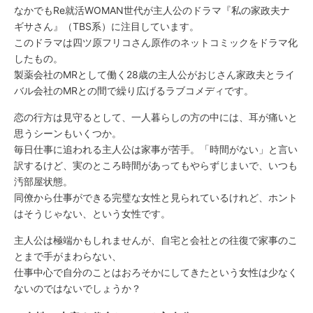
なかでもRe就活WOMAN世代が主人公のドラマ『私の家政夫ナ
ギサさん』（TBS系）に注目しています。
このドラマは四ツ原フリコさん原作のネットコミックをドラマ化
したもの。
製薬会社のMRとして働く28歳の主人公がおじさん家政夫とライ
バル会社のMRとの間で繰り広げるラブコメディです。
恋の行方は見守るとして、一人暮らしの方の中には、耳が痛いと
思うシーンもいくつか。
毎日仕事に追われる主人公は家事が苦手。「時間がない」と言い
訳するけど、実のところ時間があってもやらずじまいで、いつも
汚部屋状態。
同僚から仕事ができる完璧な女性と見られているけれど、ホント
はそうじゃない、という女性です。
主人公は極端かもしれませんが、自宅と会社との往復で家事のこ
とまで手がまわらない、
仕事中心で自分のことはおろそかにしてきたという女性は少なく
ないのではないでしょうか？