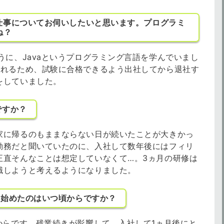
仕事についてお伺いしたいと思います。プログラミ
ね？
うに、Javaというプログラミング言語を学んでいまし
されるため、試験に合格できるよう出社してから退社す
をしていました。
ですか？
家に帰るのもままならない日が続いたことが大きかっ
勤務だと聞いていたのに、入社して数年後にはフィリ
正直そんなことは想定していなくて…。3ヵ月の研修は
職しようと考えるようになりました。
を始めたのはいつ頃からですか？
からです。残業続きが影響して、入社して1ヵ月後にと