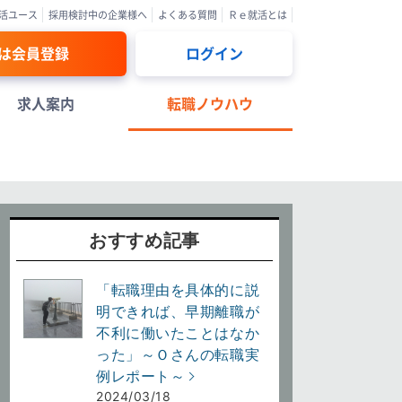
活ユース
採用検討中の企業様へ
よくある質問
Ｒｅ就活とは
は会員登録
ログイン
求人案内
転職ノウハウ
おすすめ記事
「転職理由を具体的に説
明できれば、早期離職が
不利に働いたことはなか
った」～Ｏさんの転職実
例レポート～
2024/03/18