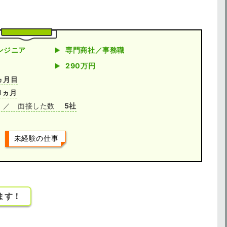
ンジニア
専門商社／事務職
290万円
ヵ月目
1ヵ月
／ 面接した数
5社
未経験の仕事
ます！