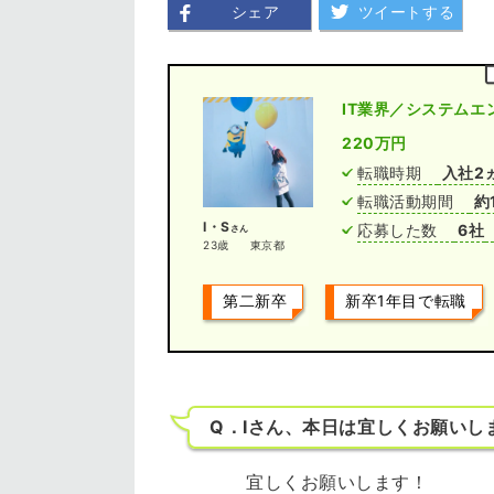
シェア
ツイートする
IT業界／システムエ
220万円
転職時期
入社2
転職活動期間
約
I・S
応募した数
6社
さん
23歳
東京都
第二新卒
新卒1年目で転職
Q．Iさん、本日は宜しくお願いし
宜しくお願いします！