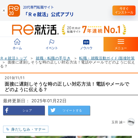
20代専門転職サイト
今すぐ
インストール
「Ｒｅ就活」公式アプリ
ホーム
イベント
ノウハウ
メニュー
Ｒｅ就活トップ
就職・転職の手引き
転職・就職活動ガイド/面接対策
面接に遅刻しそうな時の正しい対応方法！電話やメールでどのように伝え
る？
2019/11/11
面接に遅刻しそうな時の正しい対応方法！電話やメールで
どのように伝える？
最終更新日： 2025年01月22日
シェア
ツイートする
玉田 誠一
身だしなみ・マナー