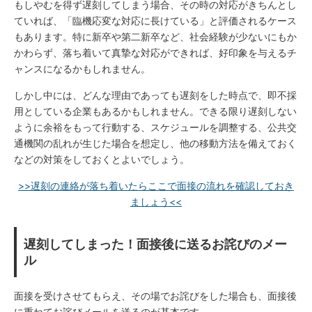
もしやむを得ず遅刻してしまう場合、その時の対応がきちんとし
ていれば、「臨機応変な対応に長けている」と評価されるケース
もあります。特に新卒や第二新卒など、社会経験が少ないにもか
かわらず、落ち着いて真摯な対応ができれば、好印象を与えるチ
ャンスになるかもしれません。
しかし中には、どんな理由であっても遅刻をした時点で、即不採
用としている企業もあるかもしれません。できる限り遅刻しない
ように余裕をもって行動する、スケジュールを調整する、公共交
通機関の乱れが生じた場合を想定し、他の移動方法を備えておく
などの対策をしておくとよいでしょう。
>>遅刻の連絡が落ち着いたらここで面接の流れを確認しておき
ましょう<<
遅刻してしまった！面接後に送るお詫びのメー
ル
面接を受けさせてもらえ、その場でお詫びをした場合も、面接後
に重ねてお詫びメールを送るのが基本です。