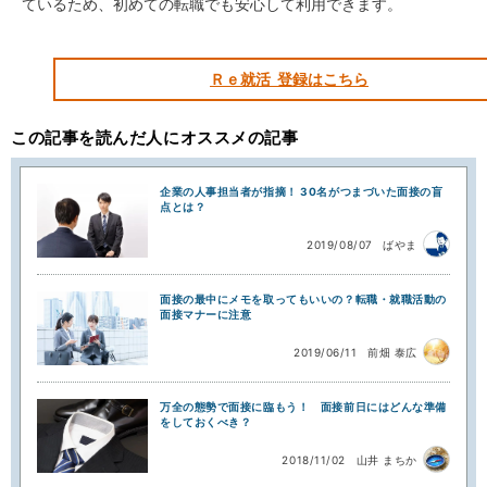
ているため、初めての転職でも安心して利用できます。
Ｒｅ就活 登録はこちら
この記事を読んだ人にオススメの記事
企業の人事担当者が指摘！ 30名がつまづいた面接の盲
点とは？
2019/08/07
ばやま
面接の最中にメモを取ってもいいの？転職・就職活動の
面接マナーに注意
2019/06/11
前畑 泰広
万全の態勢で面接に臨もう！ 面接前日にはどんな準備
をしておくべき？
2018/11/02
山井 まちか