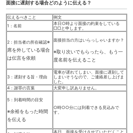
面接に遅刻する場合どのように伝える？
伝えるべきこと
例文
本日○時より面接の約束をしている
1：名前
□□と申します。
面接担当の方はいらっしゃいますか？
※
2：担当者の所在確認
席を外している場合
※取り次いでもらったら、もう一
は伝言を依頼
度名前を伝えること
電車が遅れてしまい、面接に遅刻して
3：遅刻する旨・理由
しまいそうなので、ご連絡差し上げま
した。
4：謝罪の言葉
大変申し訳ありません。
5：到着時間の目安
○時○○分には到着できる見込みで
※余裕をもった時間
す。
を伝える
本日、面接を受けさせていただくこと