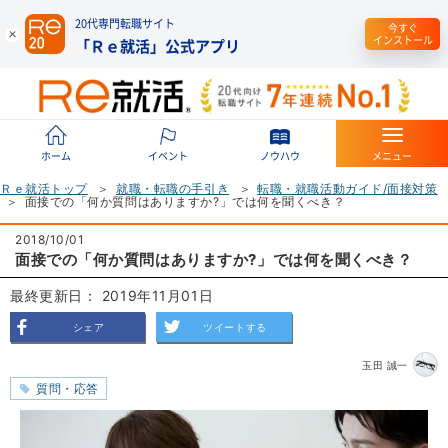
20代専門転職サイト
今すぐ
インストール
「Ｒｅ就活」公式アプリ
ホーム
イベント
ノウハウ
メニュー
Ｒｅ就活トップ
就職・転職の手引き
転職・就職活動ガイド/面接対策
面接での「何か質問はありますか?」では何を聞くべき？
2018/10/01
面接での「何か質問はありますか?」では何を聞くべき？
最終更新日： 2019年11月01日
シェア
ツイートする
玉田 誠一
質問・応答