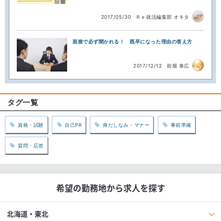
2017/05/30
Ｒｅ就活編集部 オキタ
面接で必ず聞かれる！ 既卒になった理由の答え方
2017/12/12
前畑 泰広
タグ一覧
資格・試験
自己PR
身だしなみ・マナー
事前準備
質問・応答
希望の勤務地から求人を探す
北海道・東北