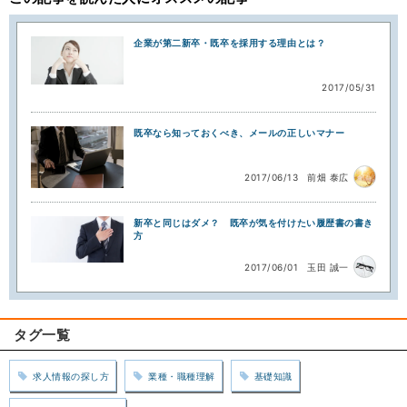
企業が第二新卒・既卒を採用する理由とは？
2017/05/31
既卒なら知っておくべき、メールの正しいマナー
2017/06/13
前畑 泰広
新卒と同じはダメ？ 既卒が気を付けたい履歴書の書き
方
2017/06/01
玉田 誠一
タグ一覧
求人情報の探し方
業種・職種理解
基礎知識