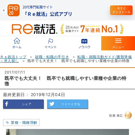
20代専門転職サイト
今すぐ
インストール
「Ｒｅ就活」公式アプリ
ホーム
イベント
ノウハウ
メニュー
Ｒｅ就活トップ
就職・転職の手引き
転職・就職活動ガイド/書類準備
～求人探し
既卒でも大丈夫！ 既卒でも就職しやすい業種や企業の特徴
2017/07/11
既卒でも大丈夫！ 既卒でも就職しやすい業種や企業の特
徴
最終更新日： 2019年12月04日
シェア
ツイートする
前畑 泰広
業種・職種理解