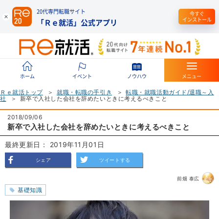
20代専門転職サイト
今すぐ
インストール
「Ｒｅ就活」公式アプリ
ホーム
イベント
ノウハウ
メニュー
Ｒｅ就活トップ
就職・転職の手引き
転職・就職活動ガイド/退職～入
社
新卒で入社した会社を辞めたいときに考えるべきこと
2018/09/06
新卒で入社した会社を辞めたいときに考えるべきこと
最終更新日： 2019年11月01日
シェア
ツイートする
前畑 泰広
基礎知識