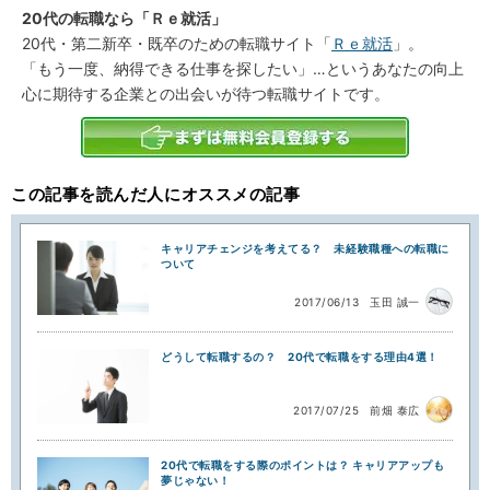
20代の転職なら「Ｒｅ就活」
20代・第二新卒・既卒のための転職サイト「
Ｒｅ就活
」。
「もう一度、納得できる仕事を探したい」…というあなたの向上
心に期待する企業との出会いが待つ転職サイトです。
この記事を読んだ人にオススメの記事
キャリアチェンジを考えてる？ 未経験職種への転職に
ついて
2017/06/13
玉田 誠一
どうして転職するの？ 20代で転職をする理由4選！
2017/07/25
前畑 泰広
20代で転職をする際のポイントは？ キャリアアップも
夢じゃない！