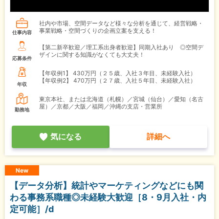
社内や市場、空間データなど様々な分析を通じて、経営戦略・
事業戦略・空間づくりの企画立案を支える！
仕事内容
【第二新卒歓迎／理工系出身者歓迎】同期入社あり ◎空間デ
ザインに関する知識がなくても大丈夫！
応募条件
【年収例1】
430万円（２５歳、入社３年目、未経験入社）
【年収例2】
470万円（２７歳、入社５年目、未経験入社）
年収
東京本社、または北海道（札幌）／宮城（仙台）／愛知（名古
屋）／京都／大阪／福岡／沖縄の支店・営業所
勤務地
気になる
詳細へ
New
【データ分析】統計やマーケティングなどにも関
わる事務系職種◎未経験大歓迎［8・9月入社・内
定可能］/d