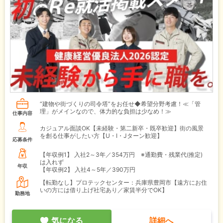
“建物や街づくりの司令塔”をお任せ◆希望分野考慮！≪「管
理」がメインなので、体力的な負担は少なめ！≫
仕事内容
カジュアル面談OK【未経験・第二新卒・既卒歓迎】街の風景
を創る仕事がしたい方【U・I・Jターン歓迎】
応募条件
【年収例1】
入社2～3年／354万円 ※通勤費・残業代(推定)
は入れず
年収
【年収例2】
入社4～5年／390万円
【転勤なし】プロテックセンター：兵庫県豊岡市【遠方にお住
いの方には借り上げ社宅あり／家賃半分でOK】
勤務地
気になる
詳細へ