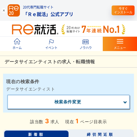
20代専門転職サイト
今すぐ
インストール
「Ｒｅ就活」公式アプリ
ホーム
イベント
ノウハウ
メニュー
データサイエンティストの求人・転職情報
現在の検索条件
データサイエンティスト
検索条件変更
3
1
該当数
求人
現在
ページ目表示
新着順
締切間近順