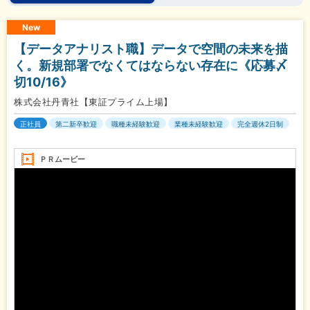
New
【データアナリスト職】データで空間の未来を描
く。新規部署でなくてはならない存在に《応募〆
切10/16》
株式会社丹青社【東証プライム上場】
正社員
第二新卒歓迎
職種未経験歓迎
業種未経験歓迎
完全週休2日制
ＰＲムービー