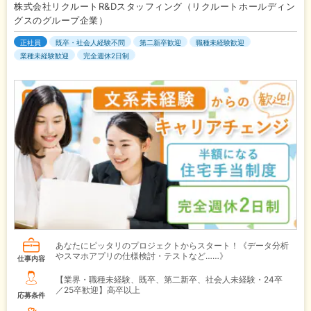
株式会社リクルートR&Dスタッフィング（リクルートホールディン
グスのグループ企業）
正社員
既卒・社会人経験不問
第二新卒歓迎
職種未経験歓迎
業種未経験歓迎
完全週休2日制
あなたにピッタリのプロジェクトからスタート！《データ分析
やスマホアプリの仕様検討・テストなど……》
仕事内容
【業界・職種未経験、既卒、第二新卒、社会人未経験・24卒
／25卒歓迎】高卒以上
応募条件