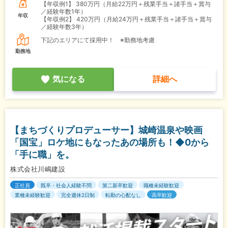
【年収例1】
380万円（月給22万円＋残業手当＋諸手当＋賞与
／経験年数1年）
年収
【年収例2】
420万円（月給24万円＋残業手当＋諸手当＋賞与
／経験年数3年）
下記のエリアにて採用中！ ※勤務地考慮
勤務地
気になる
詳細へ
【まちづくりプロデューサー】城崎温泉や映画
「国宝」ロケ地にもなったあの場所も！◆0から
「手に職」を。
株式会社川嶋建設
正社員
既卒・社会人経験不問
第二新卒歓迎
職種未経験歓迎
業種未経験歓迎
完全週休2日制
転勤の心配なし
高卒歓迎