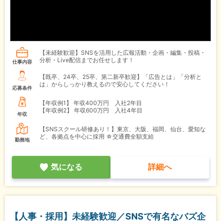
【未経験歓迎】SNSを活用した広報活動・企画・編集・投稿・
分析・Live配信までお任せします！
仕事内容
【既卒、24卒、25卒、第二新卒歓迎】「広告とは」「分析と
は」からしっかり教えるので安心してください！
応募条件
【年収例1】
年収400万円 入社2年目
【年収例2】
年収600万円 入社4年目
年収
【SNSスクール研修あり！】東京、大阪、福岡、仙台、愛知な
ど、各拠点を中心に採用 ☆交通費全額支給
勤務地
気になる
詳細へ
【人事・採用】未経験歓迎／SNSで有名なバズ企