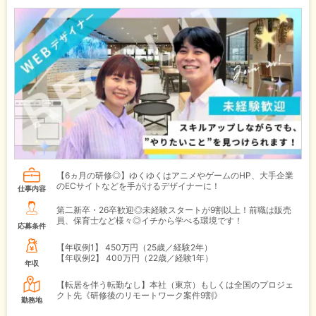
【6ヵ月の研修◎】ゆくゆくはアニメやゲームのHP、大手企業
のECサイトなどを手がけるデザイナーに！
仕事内容
第二新卒・26卒歓迎◎未経験スタートが9割以上！前職は販売
員、保育士など様々◎イチから学べる環境です！
応募条件
【年収例1】
450万円（25歳／経験2年）
【年収例2】
400万円（22歳／経験1年）
年収
【転居を伴う転勤なし】本社（東京）もしくは全国のプロジェ
クト先《研修後のリモートワーク案件9割》
勤務地