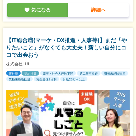
気になる
詳細へ
【IT総合職(マーケ・DX推進・人事等)】まだ「や
りたいこと」がなくても大丈夫！新しい自分にコ
コで出会おう
株式会社LULL
正社員
契約社員
既卒・社会人経験不問
第二新卒歓迎
職種未経験歓迎
業種未経験歓迎
完全週休2日制
月給25万円以上