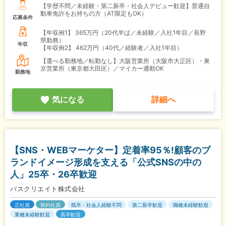
【学歴不問／未経験・第二新卒・社会人デビュー歓迎】普通自
動車免許をお持ちの方（AT限定もOK）
応募条件
【年収例1】
365万円（20代半ば／未経験／入社1年目／長野
県勤務）
年収
【年収例2】
462万円（40代／経験者／入社1年目）
【選べる勤務地／転勤なし】大阪営業所（大阪市大正区）・東
京営業所（東京都大田区）／マイカー通勤OK
勤務地
気になる
詳細へ
【SNS・WEBマーケター】定着率95％!顧客のブ
ランドイメージ形成を支える「公式SNSの中の
人」25卒・26卒歓迎
パスクリエイト株式会社
正社員
契約社員
既卒・社会人経験不問
第二新卒歓迎
職種未経験歓迎
業種未経験歓迎
高卒歓迎