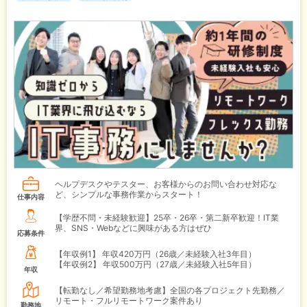
ヘルプデスクやテスター、お客様からのお問い合わせ対応な
ど、シンプルな事務作業からスタート！
仕事内容
【学歴不問・未経験歓迎】25卒・26卒・第二新卒歓迎！IT業
界、SNS・Webなどに興味がある方はぜひ
応募条件
【年収例1】
年収420万円（26歳／未経験入社3年目）
【年収例2】
年収500万円（27歳／未経験入社5年目）
年収
【転勤なし／希望勤務地考慮】全国の各プロジェクト先勤務／
リモート・フルリモートワーク案件あり
勤務地