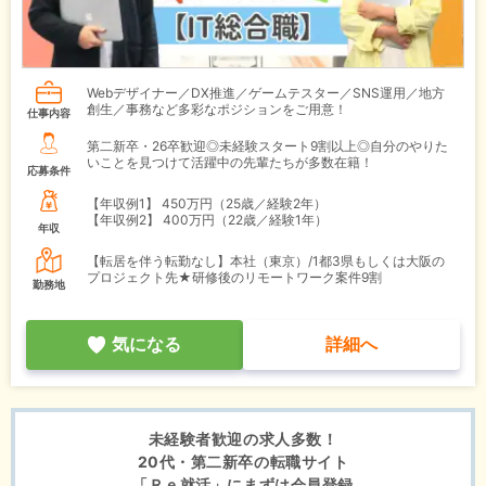
Webデザイナー／DX推進／ゲームテスター／SNS運用／地方
創生／事務など多彩なポジションをご用意！
仕事内容
第二新卒・26卒歓迎◎未経験スタート9割以上◎自分のやりた
いことを見つけて活躍中の先輩たちが多数在籍！
応募条件
【年収例1】
450万円（25歳／経験2年）
【年収例2】
400万円（22歳／経験1年）
年収
【転居を伴う転勤なし】本社（東京）/1都3県もしくは大阪の
プロジェクト先★研修後のリモートワーク案件9割
勤務地
気になる
詳細へ
未経験者歓迎の求人多数！
20代・第二新卒の転職サイト
「Ｒｅ就活」にまずは会員登録