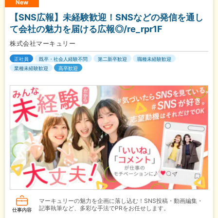
New
【SNS広報】未経験歓迎！SNSなどの発信を通し
て会社の魅力を届ける広報◎/re_rpr1F
株式会社マーキュリー
正社員
既卒・社会人経験不問
第二新卒歓迎
職種未経験歓迎
業種未経験歓迎
高卒歓迎
マーキュリーの魅力を企画に落し込む！SNS投稿・動画編集・
記事執筆など、多彩な手法でPRをお任せします。
仕事内容