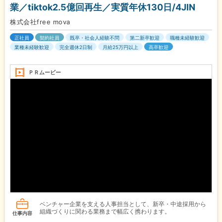
業／tiktok2.5億回再生／実質年休130日/4JIN
株式会社free mova
正社員
契約社員
既卒・社会人経験不問
第二新卒歓迎
職種未経験歓迎
業種未経験歓迎
完全週休2日制
月給25万円以上
高卒歓迎
ＰＲムービー
ベンチャー企業を支える人事担当として、新卒・中途採用から
組織づくりに関わる業務まで幅広く携わります。
仕事内容