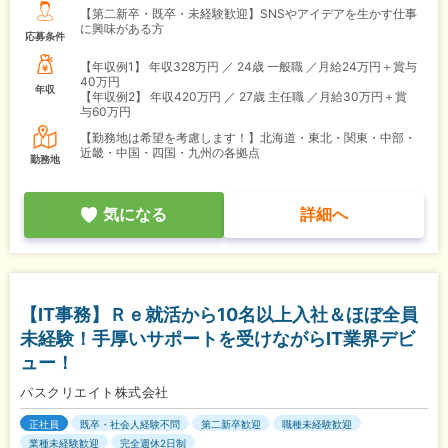
【第二新卒・既卒・未経験歓迎】SNSやアイデアを生かす仕事
に興味がある方
応募条件
【年収例1】
年収328万円 ／ 24歳 一般職 ／月給24万円＋賞与
40万円
年収
【年収例2】
年収420万円 ／ 27歳 主任職 ／月給30万円＋賞
与60万円
【勤務地は希望を考慮します！】北海道・東北・関東・中部・
近畿・中国・四国・九州の各拠点
勤務地
気になる
詳細へ
【IT事務】Ｒｅ就活から10名以上入社＆ほぼ全員
未経験！手厚いサポートを受けながらIT業界デビ
ュー！
パスクリエイト株式会社
正社員
既卒・社会人経験不問
第二新卒歓迎
職種未経験歓迎
業種未経験歓迎
完全週休2日制