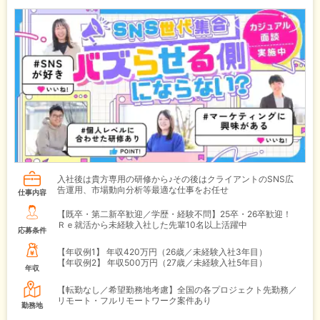
入社後は貴方専用の研修から♪その後はクライアントのSNS広
告運用、市場動向分析等最適な仕事をお任せ
仕事内容
【既卒・第二新卒歓迎／学歴・経験不問】25卒・26卒歓迎！
Ｒｅ就活から未経験入社した先輩10名以上活躍中
応募条件
【年収例1】
年収420万円（26歳／未経験入社3年目）
【年収例2】
年収500万円（27歳／未経験入社5年目）
年収
【転勤なし／希望勤務地考慮】全国の各プロジェクト先勤務／
リモート・フルリモートワーク案件あり
勤務地