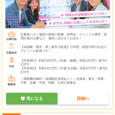
応募者へのご連絡や面接の実施、説明会・イベントの運営、採
用計画の立案など、適性に合わせてお任せ！
仕事内容
【未経験・既卒・第二新卒大歓迎】◎学歴・経歴不問◎社会人
デビューも歓迎です！
応募条件
【年収例1】
年収328万円／24歳 一般職／月給24万円＋賞与4
0万円
年収
【年収例2】
年収420万円／27歳 主任職／月給30万円＋賞与6
0万円
［通勤圏内確約！地域限定採用あり！］北海道・東北・関東・
中部・近畿・中国・四国・九州の各拠点
勤務地
気になる
詳細へ