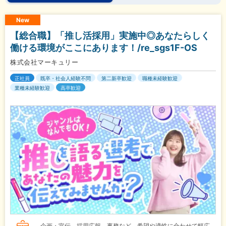
New
【総合職】「推し活採用」実施中◎あなたらしく
働ける環境がここにあります！/re_sgs1F-OS
株式会社マーキュリー
正社員
既卒・社会人経験不問
第二新卒歓迎
職種未経験歓迎
業種未経験歓迎
高卒歓迎
企画・宣伝、採用広報、事務など、希望や適性に合わせて幅広