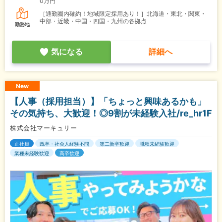
0万円
［通勤圏内確約！地域限定採用あり！］北海道・東北・関東・
中部・近畿・中国・四国・九州の各拠点
勤務地
気になる
詳細へ
New
【人事（採用担当）】「ちょっと興味あるかも」
その気持ち、大歓迎！◎9割が未経験入社/re_hr1F
株式会社マーキュリー
正社員
既卒・社会人経験不問
第二新卒歓迎
職種未経験歓迎
業種未経験歓迎
高卒歓迎