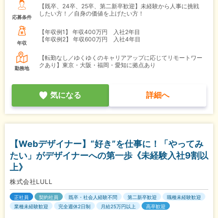
【既卒、24卒、25卒、第二新卒歓迎】未経験から人事に挑戦
したい方！／自身の価値を上げたい方！
応募条件
【年収例1】
年収400万円 入社2年目
【年収例2】
年収600万円 入社4年目
年収
【転勤なし／ゆくゆくのキャリアアップに応じてリモートワー
クあり】東京・大阪・福岡・愛知に拠点あり
勤務地
気になる
詳細へ
【Webデザイナー】“好き”を仕事に！「やってみ
たい」がデザイナーへの第一歩《未経験入社9割以
上》
株式会社LULL
正社員
契約社員
既卒・社会人経験不問
第二新卒歓迎
職種未経験歓迎
業種未経験歓迎
完全週休2日制
月給25万円以上
高卒歓迎