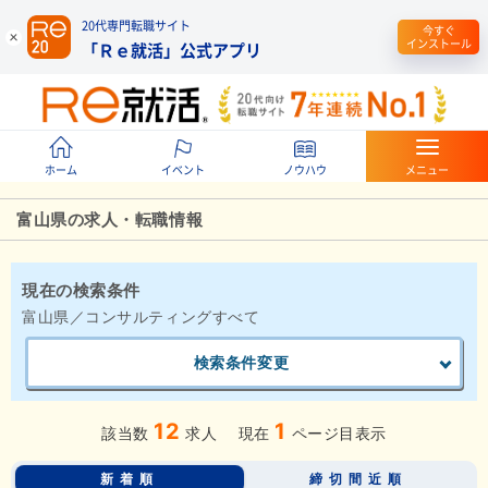
20代専門転職サイト
今すぐ
インストール
「Ｒｅ就活」公式アプリ
ホーム
イベント
ノウハウ
メニュー
富山県の求人・転職情報
現在の検索条件
富山県／コンサルティングすべて
検索条件変更
12
1
該当数
求人
現在
ページ目表示
新着順
締切間近順