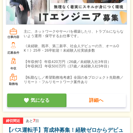
主に、ネットワークやサーバを構築したり、トラブルにならな
いよう運用・保守するお仕事です。
仕事内容
《未経験、既卒、第二新卒、社会人デビューの方、オールO
K！》25卒・26卒歓迎！未経験入社実績多数
応募条件
【年収例1】
年収420万円（26歳／未経験入社3年目）
【年収例2】
年収500万円（27歳／未経験入社5年目）
年収
【転勤なし／希望勤務地考慮】全国の各プロジェクト先勤務／
リモート・フルリモートワーク案件あり
勤務地
気になる
詳細へ
7
締切間近
あと
日
【バス運転手】育成枠募集！経験ゼロからデビュ