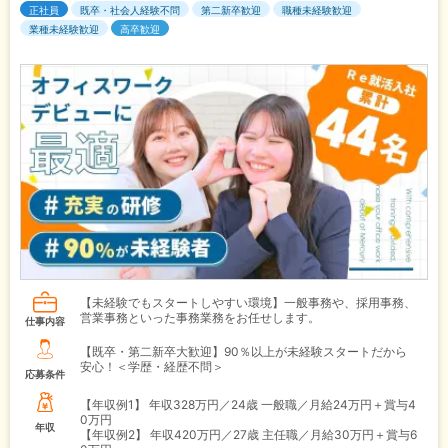
正社員
既卒・社会人経験不問
第二新卒歓迎
職種未経験歓迎
業種未経験歓迎
高卒歓迎
【未経験でもスタートしやすい環境】一般事務や、採用事務、
営業事務といった事務業務をお任せします。
仕事内容
【既卒・第二新卒大歓迎】90％以上が未経験スタートだから
安心！＜学歴・経歴不問＞
応募条件
【年収例1】
年収328万円／24歳 一般職／月給24万円＋賞与4
0万円
年収
【年収例2】
年収420万円／27歳 主任職／月給30万円＋賞与6