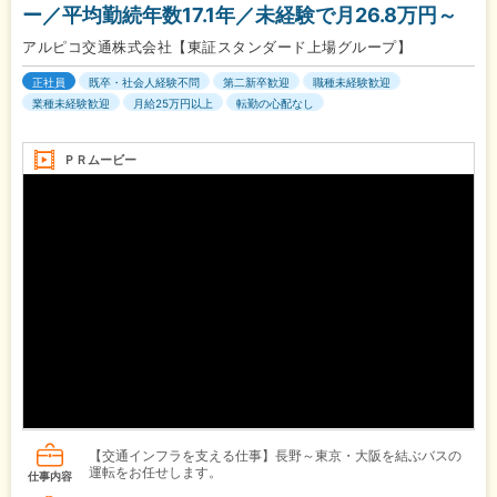
ー／平均勤続年数17.1年／未経験で月26.8万円～
アルピコ交通株式会社【東証スタンダード上場グループ】
正社員
既卒・社会人経験不問
第二新卒歓迎
職種未経験歓迎
業種未経験歓迎
月給25万円以上
転勤の心配なし
ＰＲムービー
【交通インフラを支える仕事】長野～東京・大阪を結ぶバスの
運転をお任せします。
仕事内容