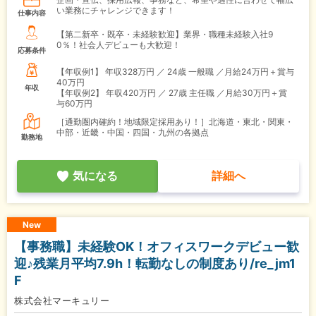
い業務にチャレンジできます！
仕事内容
【第二新卒・既卒・未経験歓迎】業界・職種未経験入社9
0％！社会人デビューも大歓迎！
応募条件
【年収例1】
年収328万円 ／ 24歳 一般職 ／月給24万円＋賞与
40万円
年収
【年収例2】
年収420万円 ／ 27歳 主任職 ／月給30万円＋賞
与60万円
［通勤圏内確約！地域限定採用あり！］北海道・東北・関東・
中部・近畿・中国・四国・九州の各拠点
勤務地
気になる
詳細へ
New
【事務職】未経験OK！オフィスワークデビュー歓
迎♪残業月平均7.9h！転勤なしの制度あり/re_jm1
F
株式会社マーキュリー