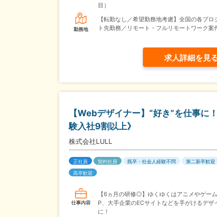
目）
【転勤なし／希望勤務地考慮】全国の各プロ
ト先勤務／リモート・フルリモートワーク案
勤務地
求人詳細を見
【Webデザイナー】“好き”を仕事
験入社9割以上》
株式会社LULL
正社員
契約社員
既卒・社会人経験不問
第二新卒歓迎
高卒歓迎
【6ヵ月の研修◎】ゆくゆくはアニメやゲーム
P、大手企業のECサイトなどを手がけるデザ
仕事内容
に！