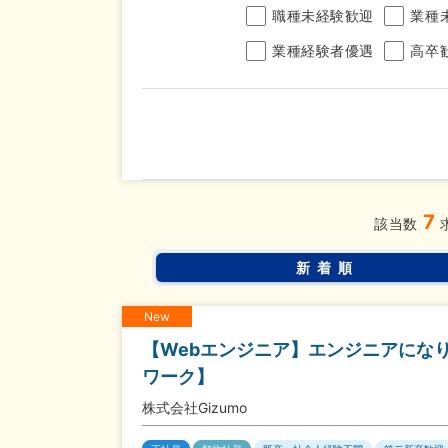
職種未経験歓迎
業種
業種経験者優遇
高卒
年収
7
完全週休2日制
年間休
こだわり
該当数
条件
土日面接OK
書類選
新着順
New
【Webエンジニア】エンジニアになり
ワーク】
株式会社Gizumo