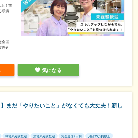
以上！前
る環境
は全国
案件9
る
気になる
等)】まだ「やりたいこと」がなくても大丈夫！新し
職種未経験歓迎
業種未経験歓迎
完全週休2日制
月給25万円以上