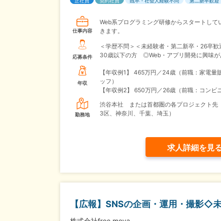
正社員
契約社員
既卒・社会人経験不問
第二新卒歓迎
Web系プログラミング研修からスタートして
きます。
仕事内容
＜学歴不問＞＜未経験者・第二新卒・26卒歓
30歳以下の方 ◎Web・アプリ開発に興味
応募条件
【年収例1】
465万円／24歳（前職：家電量
ッフ）
年収
【年収例2】
650万円／26歳（前職：コンビ
渋谷本社 または首都圏の各プロジェクト先
3区、神奈川、千葉、埼玉）
勤務地
求人詳細を見
【広報】SNSの企画・運用・撮影◇未
株式会社free mova