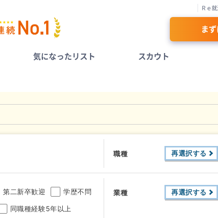
Ｒｅ就
まず
気になったリスト
スカウト
再選択する
職種
第二新卒歓迎
学歴不問
再選択する
業種
同職種経験5年以上