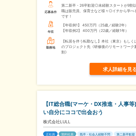
第二新卒・26卒歓迎◎未経験スタートが9割
職は販売員、保育士など様々◎イチから学べ
応募条件
です！
【年収例1】
450万円（25歳／経験2年）
【年収例2】
400万円（22歳／経験1年）
年収
【転居を伴う転勤なし】本社（東京）もしく
のプロジェクト先《研修後のリモートワーク
勤務地
割》
求人詳細を見
【IT総合職(マーケ・DX推進・人事
い自分にココで出会おう
株式会社LULL
正社員
契約社員
既卒・社会人経験不問
第二新卒歓迎