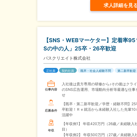
求人詳細を見
【SNS・WEBマーケター】定着率9
Sの中の人」25卒・26卒歓迎
パスクリエイト株式会社
正社員
契約社員
既卒・社会人経験不問
第二新卒歓迎
入社後は貴方専用の研修から♪その後はクラ
のSNS広告運用、市場動向分析等最適な仕事
仕事内容
せ
【既卒・第二新卒歓迎／学歴・経験不問】25
卒歓迎！Ｒｅ就活から未経験入社した先輩10
応募条件
活躍中
【年収例1】
年収420万円（26歳／未経験入
目）
年収
【年収例2】
年収500万円（27歳／未経験入