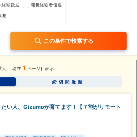
未経験歓迎
職種経験者優遇
歓迎
1
日120日以上
残業少なめ（1日1時間以内）
月給25万円以
求人
現在
ページ目表示
考なし
締切間近順
さらに詳しく検索したい方はこちら➤
たい人、Gizumoが育てます！【７割がリモート