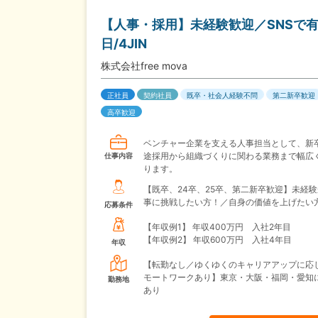
【人事・採用】未経験歓迎／SNSで有名
日/4JIN
株式会社free mova
正社員
契約社員
既卒・社会人経験不問
第二新卒歓迎
高卒歓迎
ベンチャー企業を支える人事担当として、新
途採用から組織づくりに関わる業務まで幅広
仕事内容
ります。
【既卒、24卒、25卒、第二新卒歓迎】未経
事に挑戦したい方！／自身の価値を上げたい
応募条件
【年収例1】
年収400万円 入社2年目
【年収例2】
年収600万円 入社4年目
年収
【転勤なし／ゆくゆくのキャリアアップに応
モートワークあり】東京・大阪・福岡・愛知
勤務地
あり