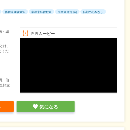
職種未経験歓迎
業種未経験歓迎
完全週休2日制
転勤の心配なし
画・編
ＰＲムービー
！
告とは」
てくだ
岡、仙
全額支
る
気になる