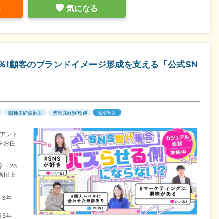
る
気になる
5％!顧客のブランドイメージ形成を支える「公式SN
職種未経験歓迎
業種未経験歓迎
高卒歓迎
イアント
をお任
卒・26
名以上
社3年
社5年