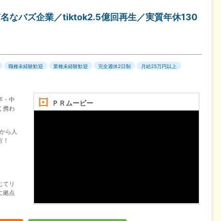
なバズ企業／tiktok2.5億回再生／実質年休130
職種未経験歓迎
業種未経験歓迎
完全週休2日制
月給25万円以上
卒・中
ＰＲムービー
く携わ
験から人
方！
じてリ
に拠点