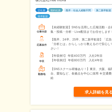
正社員
契約社員
既卒・社会人経験不問
第二新卒歓迎
高卒歓迎
【未経験歓迎】SNSを活用した広報活動・企
集・投稿・分析・Live配信までお任せします
仕事内容
【既卒、24卒、25卒、第二新卒歓迎】「広
「分析とは」からしっかり教えるので安心し
応募条件
さい！
【年収例1】
年収400万円 入社2年目
【年収例2】
年収600万円 入社4年目
年収
【SNSスクール研修あり！】東京、大阪、福
台、愛知など、各拠点を中心に採用 ☆交通費
勤務地
給
求人詳細を見