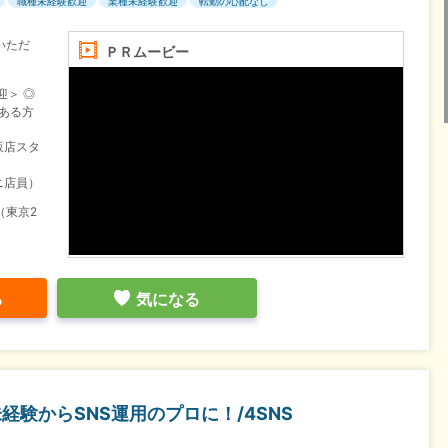
職種未経験歓迎
業種未経験歓迎
転勤の心配なし
いただ
ＰＲムービー
迎＞ ◎
がある方
販店スタ
ニ店員）
（東京2
る
気になる
経験からSNS運用のプロに！/4SNS