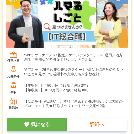
Webデザイナー／DX推進／ゲームテスター／SNS運用／地方
創生／事務など多彩なポジションをご用意！
仕事内容
第二新卒・26卒歓迎◎未経験スタート9割以上◎自分のやりた
いことを見つけて活躍中の先輩たちが多数在籍！
応募条件
【年収例1】
450万円（25歳／経験2年）
【年収例2】
400万円（22歳／経験1年）
年収
【転居を伴う転勤なし】本社（東京）/1都3県もしくは大阪の
プロジェクト先★研修後のリモートワーク案件9割
勤務地
気になる
詳細へ