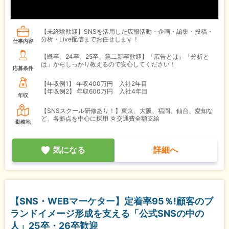
【未経験歓迎】SNSを活用した広報活動・企画・編集・投稿・
分析・Live配信までお任せします！
仕事内容
【既卒、24卒、25卒、第二新卒歓迎】「広告とは」「分析と
は」からしっかり教えるので安心してください！
応募条件
【年収例1】
年収400万円 入社2年目
【年収例2】
年収600万円 入社4年目
年収
【SNSスクール研修あり！】東京、大阪、福岡、仙台、愛知な
ど、各拠点を中心に採用 ☆交通費全額支給
勤務地
気になる
詳細へ
【SNS・WEBマーケター】定着率95％!顧客のブ
ランドイメージ形成を支える「公式SNSの中の
人」25卒・26卒歓迎