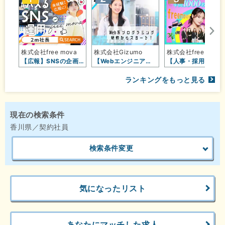
株式会社free mova
株式会社Gizumo
株式会社free mova
【広報】SNSの企画・運用・撮影◇…
【Webエンジニア】エンジニアにな…
【人事・採
ランキングをもっと見る
現在の検索条件
香川県／契約社員
検索条件変更
気になったリスト
あなたにマッチした求人