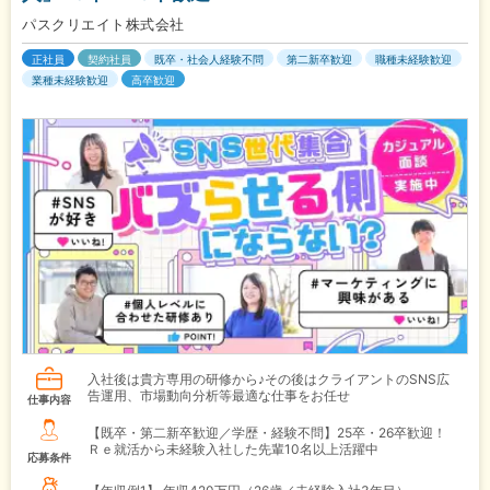
パスクリエイト株式会社
正社員
契約社員
既卒・社会人経験不問
第二新卒歓迎
職種未経験歓迎
業種未経験歓迎
高卒歓迎
入社後は貴方専用の研修から♪その後はクライアントのSNS広
告運用、市場動向分析等最適な仕事をお任せ
仕事内容
【既卒・第二新卒歓迎／学歴・経験不問】25卒・26卒歓迎！
Ｒｅ就活から未経験入社した先輩10名以上活躍中
応募条件