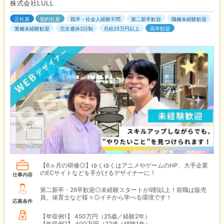
株式会社LULL
正社員
契約社員
既卒・社会人経験不問
第二新卒歓迎
職種未経験歓迎
業種未経験歓迎
完全週休2日制
月給25万円以上
高卒歓迎
【6ヵ月の研修◎】ゆくゆくはアニメやゲームのHP、大手企業
のECサイトなどを手がけるデザイナーに！
仕事内容
第二新卒・26卒歓迎◎未経験スタートが9割以上！前職は販売
員、保育士など様々◎イチから学べる環境です！
応募条件
【年収例1】
450万円（25歳／経験2年）
【年収例2】
400万円（22歳／経験1年）