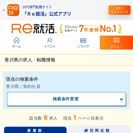
20代専門転職サイト
今すぐ
インストール
「Ｒｅ就活」公式アプリ
ホーム
イベント
ノウハウ
メニュー
香川県の求人・転職情報
現在の検索条件
香川県／契約社員
検索条件変更
8
1
該当数
求人
現在
ページ目表示
新着順
締切間近順