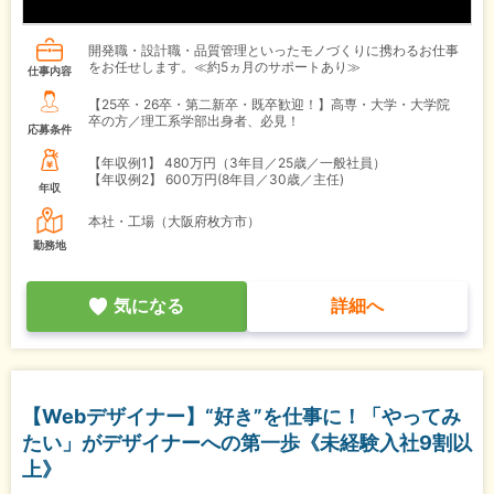
開発職・設計職・品質管理といったモノづくりに携わるお仕事
をお任せします。≪約5ヵ月のサポートあり≫
仕事内容
【25卒・26卒・第二新卒・既卒歓迎！】高専・大学・大学院
卒の方／理工系学部出身者、必見！
応募条件
【年収例1】
480万円（3年目／25歳／一般社員）
【年収例2】
600万円(8年目／30歳／主任)
年収
本社・工場（大阪府枚方市）
勤務地
気になる
詳細へ
【Webデザイナー】“好き”を仕事に！「やってみ
たい」がデザイナーへの第一歩《未経験入社9割以
上》