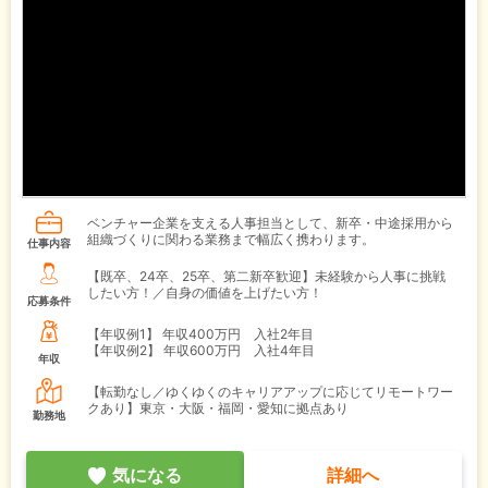
ベンチャー企業を支える人事担当として、新卒・中途採用から
組織づくりに関わる業務まで幅広く携わります。
仕事内容
【既卒、24卒、25卒、第二新卒歓迎】未経験から人事に挑戦
したい方！／自身の価値を上げたい方！
応募条件
【年収例1】
年収400万円 入社2年目
【年収例2】
年収600万円 入社4年目
年収
【転勤なし／ゆくゆくのキャリアアップに応じてリモートワー
クあり】東京・大阪・福岡・愛知に拠点あり
勤務地
気になる
詳細へ