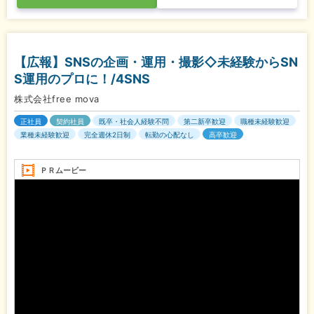
【広報】SNSの企画・運用・撮影◇未経験からSN
S運用のプロに！/4SNS
株式会社free mova
正社員
契約社員
既卒・社会人経験不問
第二新卒歓迎
職種未経験歓迎
業種未経験歓迎
完全週休2日制
転勤の心配なし
高卒歓迎
ＰＲムービー