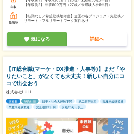
【年収例1】
年収420万円（26歳／未経験入社3年目）
【年収例2】
年収500万円（27歳／未経験入社5年目）
年収
【転勤なし／希望勤務地考慮】全国の各プロジェクト先勤務／
リモート・フルリモートワーク案件あり
勤務地
気になる
詳細へ
【IT総合職(マーケ・DX推進・人事等)】まだ「や
りたいこと」がなくても大丈夫！新しい自分にコ
コで出会おう
株式会社LULL
正社員
契約社員
既卒・社会人経験不問
第二新卒歓迎
職種未経験歓迎
業種未経験歓迎
完全週休2日制
月給25万円以上