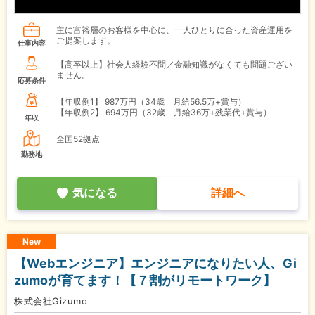
主に富裕層のお客様を中心に、一人ひとりに合った資産運用を
ご提案します。
仕事内容
【高卒以上】社会人経験不問／金融知識がなくても問題ござい
ません。
応募条件
【年収例1】
987万円（34歳 月給56.5万+賞与）
【年収例2】
694万円（32歳 月給36万+残業代+賞与）
年収
全国52拠点
勤務地
気になる
詳細へ
New
【Webエンジニア】エンジニアになりたい人、Gi
zumoが育てます！【７割がリモートワーク】
株式会社Gizumo