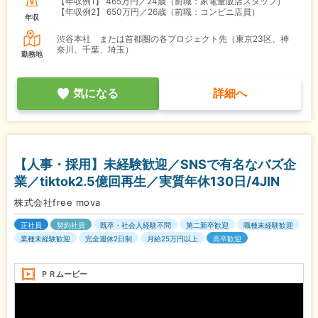
【年収例1】
465万円／24歳（前職：家電量販店スタッフ）
【年収例2】
650万円／26歳（前職：コンビニ店員）
年収
渋谷本社 または首都圏の各プロジェクト先（東京23区、神
奈川、千葉、埼玉）
勤務地
気になる
詳細へ
【人事・採用】未経験歓迎／SNSで有名なバズ企
業／tiktok2.5億回再生／実質年休130日/4JIN
株式会社free mova
正社員
契約社員
既卒・社会人経験不問
第二新卒歓迎
職種未経験歓迎
業種未経験歓迎
完全週休2日制
月給25万円以上
高卒歓迎
ＰＲムービー