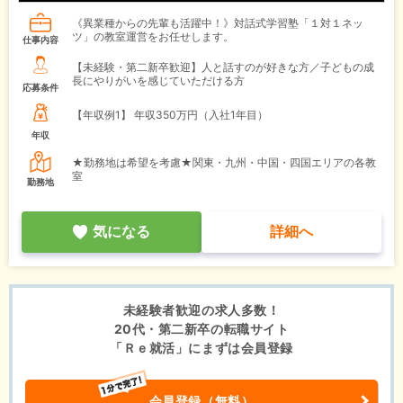
《異業種からの先輩も活躍中！》対話式学習塾「１対１ネッ
ツ」の教室運営をお任せします。
仕事内容
【未経験・第二新卒歓迎】人と話すのが好きな方／子どもの成
長にやりがいを感じていただける方
応募条件
【年収例1】
年収350万円（入社1年目）
年収
★勤務地は希望を考慮★関東・九州・中国・四国エリアの各教
室
勤務地
気になる
詳細へ
未経験者歓迎の求人多数！
20代・第二新卒の転職サイト
「Ｒｅ就活」にまずは会員登録
会員登録（無料）