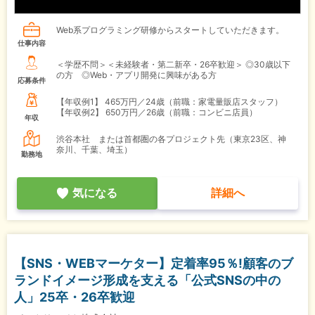
Web系プログラミング研修からスタートしていただきます。
仕事内容
＜学歴不問＞＜未経験者・第二新卒・26卒歓迎＞ ◎30歳以下
の方 ◎Web・アプリ開発に興味がある方
応募条件
【年収例1】
465万円／24歳（前職：家電量販店スタッフ）
【年収例2】
650万円／26歳（前職：コンビニ店員）
年収
渋谷本社 または首都圏の各プロジェクト先（東京23区、神
奈川、千葉、埼玉）
勤務地
気になる
詳細へ
【SNS・WEBマーケター】定着率95％!顧客のブ
ランドイメージ形成を支える「公式SNSの中の
人」25卒・26卒歓迎