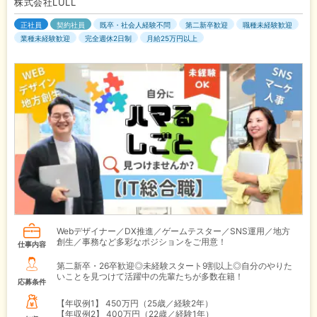
株式会社LULL
正社員
契約社員
既卒・社会人経験不問
第二新卒歓迎
職種未経験歓迎
業種未経験歓迎
完全週休2日制
月給25万円以上
Webデザイナー／DX推進／ゲームテスター／SNS運用／地方
創生／事務など多彩なポジションをご用意！
仕事内容
第二新卒・26卒歓迎◎未経験スタート9割以上◎自分のやりた
いことを見つけて活躍中の先輩たちが多数在籍！
応募条件
【年収例1】
450万円（25歳／経験2年）
【年収例2】
400万円（22歳／経験1年）