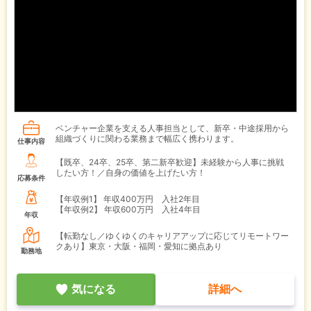
ベンチャー企業を支える人事担当として、新卒・中途採用から
組織づくりに関わる業務まで幅広く携わります。
仕事内容
【既卒、24卒、25卒、第二新卒歓迎】未経験から人事に挑戦
したい方！／自身の価値を上げたい方！
応募条件
【年収例1】
年収400万円 入社2年目
【年収例2】
年収600万円 入社4年目
年収
【転勤なし／ゆくゆくのキャリアアップに応じてリモートワー
クあり】東京・大阪・福岡・愛知に拠点あり
勤務地
気になる
詳細へ