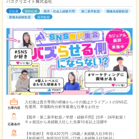
パスクリエイト株式会社
正社員
契約社員
既卒・社会人経験不問
第二新卒歓迎
職種未経験歓迎
業種未経験歓迎
高卒歓迎
入社後は貴方専用の研修から♪その後はクライアントのSNS広
告運用、市場動向分析等最適な仕事をお任せ
仕事内容
【既卒・第二新卒歓迎／学歴・経験不問】25卒・26卒歓迎！
Ｒｅ就活から未経験入社した先輩10名以上活躍中
応募条件
【年収例1】
年収420万円（26歳／未経験入社3年目）
【年収例2】
年収500万円（27歳／未経験入社5年目）