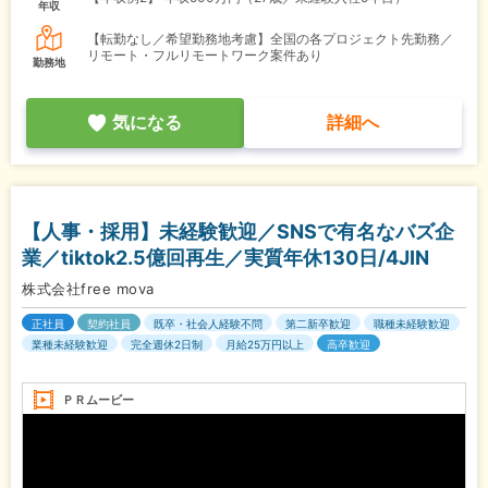
年収
【転勤なし／希望勤務地考慮】全国の各プロジェクト先勤務／
リモート・フルリモートワーク案件あり
勤務地
気になる
詳細へ
【人事・採用】未経験歓迎／SNSで有名なバズ企
業／tiktok2.5億回再生／実質年休130日/4JIN
株式会社free mova
正社員
契約社員
既卒・社会人経験不問
第二新卒歓迎
職種未経験歓迎
業種未経験歓迎
完全週休2日制
月給25万円以上
高卒歓迎
ＰＲムービー