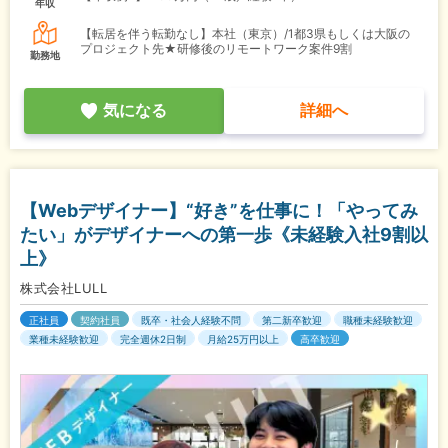
年収
【転居を伴う転勤なし】本社（東京）/1都3県もしくは大阪の
プロジェクト先★研修後のリモートワーク案件9割
勤務地
気になる
詳細へ
【Webデザイナー】“好き”を仕事に！「やってみ
たい」がデザイナーへの第一歩《未経験入社9割以
上》
株式会社LULL
正社員
契約社員
既卒・社会人経験不問
第二新卒歓迎
職種未経験歓迎
業種未経験歓迎
完全週休2日制
月給25万円以上
高卒歓迎