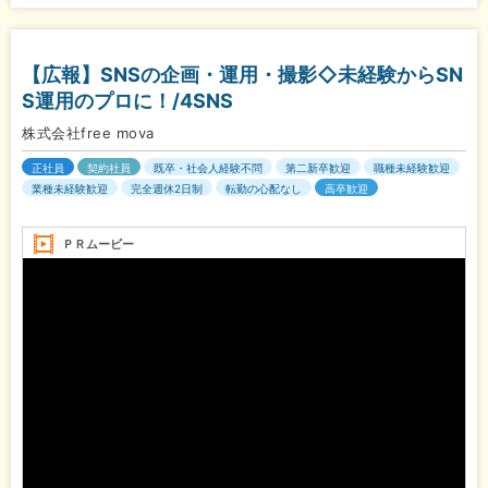
【広報】SNSの企画・運用・撮影◇未経験からSN
S運用のプロに！/4SNS
株式会社free mova
正社員
契約社員
既卒・社会人経験不問
第二新卒歓迎
職種未経験歓迎
業種未経験歓迎
完全週休2日制
転勤の心配なし
高卒歓迎
ＰＲムービー