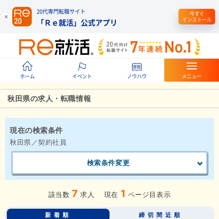
20代専門転職サイト
今すぐ
インストール
「Ｒｅ就活」公式アプリ
ホーム
イベント
ノウハウ
メニュー
秋田県の求人・転職情報
現在の検索条件
秋田県／契約社員
検索条件変更
7
1
該当数
求人
現在
ページ目表示
新着順
締切間近順