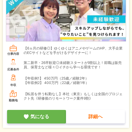
【6ヵ月の研修◎】ゆくゆくはアニメやゲームのHP、大手企業
のECサイトなどを手がけるデザイナーに！
仕事内容
第二新卒・26卒歓迎◎未経験スタートが9割以上！前職は販売
員、保育士など様々◎イチから学べる環境です！
応募条件
【年収例1】
450万円（25歳／経験2年）
【年収例2】
400万円（22歳／経験1年）
年収
【転居を伴う転勤なし】本社（東京）もしくは全国のプロジェ
クト先《研修後のリモートワーク案件9割》
勤務地
気になる
詳細へ