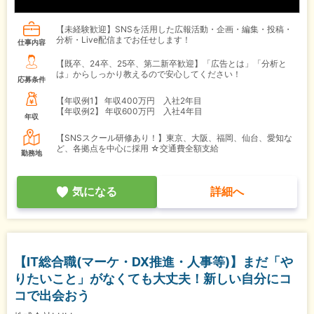
【未経験歓迎】SNSを活用した広報活動・企画・編集・投稿・
分析・Live配信までお任せします！
仕事内容
【既卒、24卒、25卒、第二新卒歓迎】「広告とは」「分析と
は」からしっかり教えるので安心してください！
応募条件
【年収例1】
年収400万円 入社2年目
【年収例2】
年収600万円 入社4年目
年収
【SNSスクール研修あり！】東京、大阪、福岡、仙台、愛知な
ど、各拠点を中心に採用 ☆交通費全額支給
勤務地
気になる
詳細へ
【IT総合職(マーケ・DX推進・人事等)】まだ「や
りたいこと」がなくても大丈夫！新しい自分にコ
コで出会おう