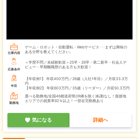
ゲーム・ロボット・自動運転・Webサービス･･･まずは興味の
ある分野を教えてください。
仕事内容
＜学歴不問／未経験歓迎＞25卒・26卒・第二新卒・社会人デ
ビュー・早期離職歴のある方も大歓迎！
応募条件
【年収例1】
年収400万円／26歳（入社1年目）／月収33.3万
円
年収
【年収例2】
年収603万円／35歳（リーダー）／月収50.3万円
選べる勤務地/全国46都道府県(沖縄を除く)転勤なし！面接地
エリアでの就業率92％以上！一部在宅勤務あり
勤務地
気になる
詳細へ