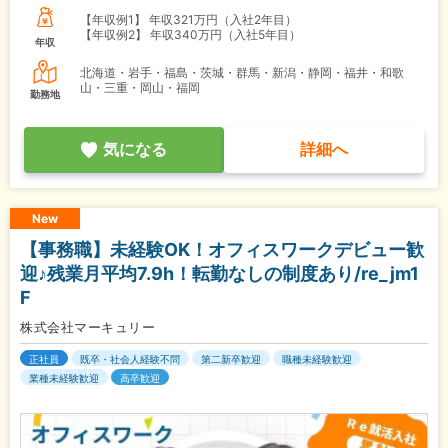
【年収例1】
年収321万円（入社2年目）
【年収例2】
年収340万円（入社5年目）
年収
北海道・岩手・福島・茨城・群馬・新潟・静岡・福井・和歌
山・三重・岡山・福岡
勤務地
気になる
詳細へ
New
【事務職】未経験OK！オフィスワークデビュー歓
迎♪残業月平均7.9h！転勤なしの制度あり/re_jm1
F
株式会社マーキュリー
正社員
既卒・社会人経験不問
第二新卒歓迎
職種未経験歓迎
業種未経験歓迎
高卒歓迎