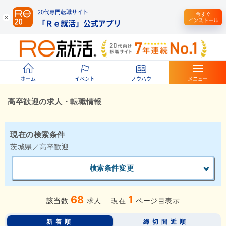
20代専門転職サイト
今すぐ
インストール
「Ｒｅ就活」公式アプリ
ホーム
イベント
ノウハウ
メニュー
高卒歓迎の求人・転職情報
現在の検索条件
茨城県／高卒歓迎
検索条件変更
68
1
該当数
求人
現在
ページ目表示
新着順
締切間近順