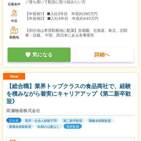
／落ち着いて配送に取り組みたい方
応募条件
【年収例1】
■入社2年目 年収約380万円
【年収例2】
■入社4年目 年収約440万円
年収
【初任地は希望勤務地に配属】首都圏、北海道、東北、北関
東・信越、 中部、西日本にある各事業所
勤務地
気になる
詳細へ
New
【総合職】業界トップクラスの食品商社で、経験
を積みながら着実にキャリアアップ《第二新卒歓
迎》
髙瀬物産株式会社
正社員
既卒・社会人経験不問
第二新卒歓迎
職種未経験歓迎
業種未経験歓迎
転勤の心配なし
高卒歓迎