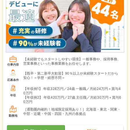
【未経験でもスタートしやすい環境】一般事務や、採用事務、
営業事務といった事務業務をお任せします。
仕事内容
【既卒・第二新卒大歓迎】90％以上が未経験スタートだから
安心！＜学歴・経歴不問＞
応募条件
【年収例1】
年収328万円／24歳 一般職／月給24万円＋賞与4
0万円
年収
【年収例2】
年収420万円／27歳 主任職／月給30万円＋賞与6
0万円
［通勤圏内確約！地域限定採用あり！］北海道・東北・関東・
中部・近畿・中国・四国・九州の各拠点
勤務地