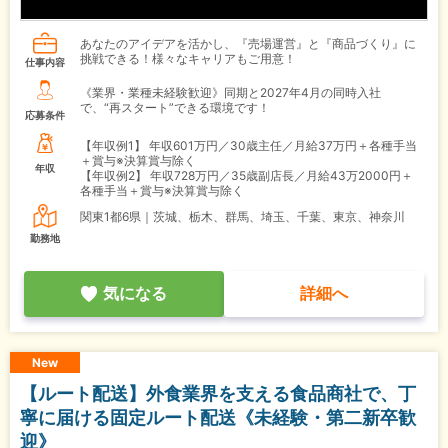
あなたのアイデアを活かし、『売場運営』と『商品づくり』に
挑戦できる！様々なキャリアもご用意！
仕事内容
《業界・業種未経験歓迎》同期と2027年4月の同時入社
で、“再スタート”できる環境です！
応募条件
【年収例1】
年収601万円／30歳主任／月給37万円＋各種手当
＋賞与※決算賞与除く
年収
【年収例2】
年収728万円／35歳副店長／月給43万2000円＋
各種手当＋賞与※決算賞与除く
関東1都6県｜茨城、栃木、群馬、埼玉、千葉、東京、神奈川
勤務地
気になる
詳細へ
New
【ルート配送】外食業界を支える食品商社で、丁
寧に届ける固定ルート配送《未経験・第二新卒歓
迎》