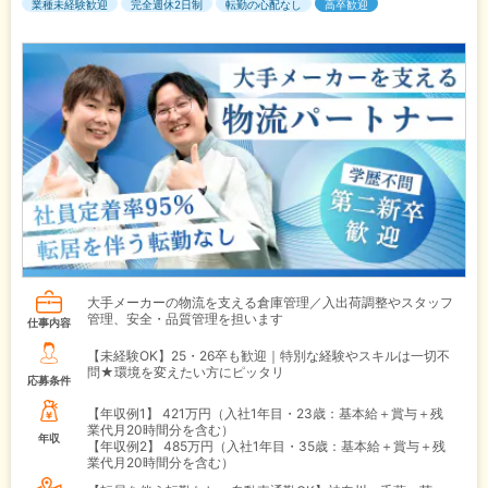
業種未経験歓迎
完全週休2日制
転勤の心配なし
高卒歓迎
大手メーカーの物流を支える倉庫管理／入出荷調整やスタッフ
管理、安全・品質管理を担います
仕事内容
【未経験OK】25・26卒も歓迎｜特別な経験やスキルは一切不
問★環境を変えたい方にピッタリ
応募条件
【年収例1】
421万円（入社1年目・23歳：基本給＋賞与＋残
業代月20時間分を含む）
年収
【年収例2】
485万円（入社1年目・35歳：基本給＋賞与＋残
業代月20時間分を含む）