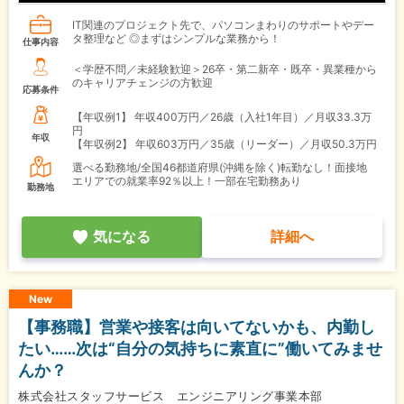
IT関連のプロジェクト先で、パソコンまわりのサポートやデー
タ整理など ◎まずはシンプルな業務から！
仕事内容
＜学歴不問／未経験歓迎＞26卒・第二新卒・既卒・異業種から
のキャリアチェンジの方歓迎
応募条件
【年収例1】
年収400万円／26歳（入社1年目）／月収33.3万
円
年収
【年収例2】
年収603万円／35歳（リーダー）／月収50.3万円
選べる勤務地/全国46都道府県(沖縄を除く)転勤なし！面接地
エリアでの就業率92％以上！一部在宅勤務あり
勤務地
気になる
詳細へ
New
【事務職】営業や接客は向いてないかも、内勤し
たい……次は“自分の気持ちに素直に”働いてみませ
んか？
株式会社スタッフサービス エンジニアリング事業本部