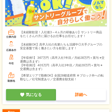
【未経験歓迎！入社後3～4ヵ月の研修あり】サントリー商品
をたくさんの方に届けるお仕事をお任せします！
仕事内容
【未経験OK】高卒入社の先輩たちも活躍中◎大手グループの
安定基盤で長く働きたい方を歓迎します！
応募条件
【年収例1】
367万円（高卒入社1年目／月給28万円＋賞与 ※交
通費は含まず）
年収
【年収例2】
405万円（高卒入社3年目／月給29万円＋賞与 ※
交通費は含まず）
【希望エリアで勤務OK】全国28都道府県 ☆ブロック外への転
勤なし／社宅制度あり／交通費全額支給！
勤務地
気になる
詳細へ
New