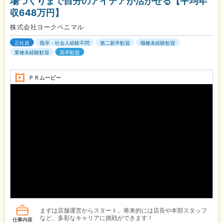
場づくりまで自分のアイデアが活かせる【平均年
収648万円】
株式会社ヨークベニマル
正社員
既卒・社会人経験不問
第二新卒歓迎
職種未経験歓迎
業種未経験歓迎
高卒歓迎
ＰＲムービー
まずは店舗運営からスタート。将来的には店長や本部スタッフ
など、多彩なキャリアに挑戦ができます！
仕事内容