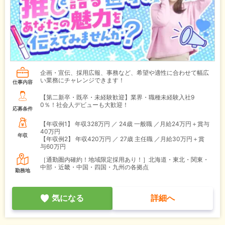
企画・宣伝、採用広報、事務など、希望や適性に合わせて幅広
い業務にチャレンジできます！
仕事内容
【第二新卒・既卒・未経験歓迎】業界・職種未経験入社9
0％！社会人デビューも大歓迎！
応募条件
【年収例1】
年収328万円 ／ 24歳 一般職 ／月給24万円＋賞与
40万円
年収
【年収例2】
年収420万円 ／ 27歳 主任職 ／月給30万円＋賞
与60万円
［通勤圏内確約！地域限定採用あり！］北海道・東北・関東・
中部・近畿・中国・四国・九州の各拠点
勤務地
気になる
詳細へ