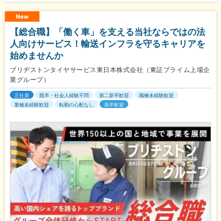
New
【総合職】「働く車」を支える当社ならではの法
人向けサービス！輸送インフラを守るキャリアを
始めませんか
ブリヂストンタイヤサービス東日本株式会社（東証プライム上場企
業グループ）
正社員
既卒・社会人経験不問
第二新卒歓迎
職種未経験歓迎
業種未経験歓迎
転勤の心配なし
高卒歓迎