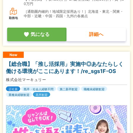
0万円
［通勤圏内確約！地域限定採用あり！］北海道・東北・関東・
中部・近畿・中国・四国・九州の各拠点
勤務地
気になる
詳細へ
New
【総合職】「推し活採用」実施中◎あなたらしく
働ける環境がここにあります！/re_sgs1F-OS
株式会社マーキュリー
正社員
既卒・社会人経験不問
第二新卒歓迎
職種未経験歓迎
業種未経験歓迎
高卒歓迎