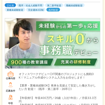
正社員
既卒・社会人経験不問
第二新卒歓迎
職種未経験歓迎
業種未経験歓迎
完全週休2日制
高卒歓迎
オフィスワークデビュー◎IT関連のプロジェクトにも挑戦O
K！マニュアル作成やシステム入力をお任せします！
仕事内容
【業界・業種未経験OK】将来を見据えて安定した働き方がし
たい方 歓迎！《既卒・第二新卒・26卒◎》
応募条件
【年収例1】
年収400万円／26歳（入社1年目）／月収33.3万
円
年収
【年収例2】
年収603万円／35歳（リーダー）／月収50.3万円