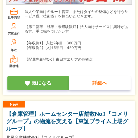
法人企業向けのルート営業、またはタイヤの整備などを行うサ
ービス職（技術職）を担当いただきます。
仕事内容
【第二新卒・既卒・未経験歓迎】法人向けサービスに興味があ
る方、手に職をつけたい方
応募条件
【年収例1】
入社2年目 380万円
【年収例2】
入社5年目 450万円
年収
【配属先希望OK】東日本エリアの各拠点
勤務地
気になる
詳細へ
New
【倉庫管理】ホームセンター店舗数No.1「コメリ
グループ」の物流を支える【東証プライム上場グ
ループ】
北星産業株式会社【コメリグループ】