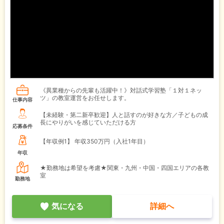
《異業種からの先輩も活躍中！》対話式学習塾「１対１ネッ
ツ」の教室運営をお任せします。
仕事内容
【未経験・第二新卒歓迎】人と話すのが好きな方／子どもの成
長にやりがいを感じていただける方
応募条件
【年収例1】
年収350万円（入社1年目）
年収
★勤務地は希望を考慮★関東・九州・中国・四国エリアの各教
室
勤務地
気になる
詳細へ