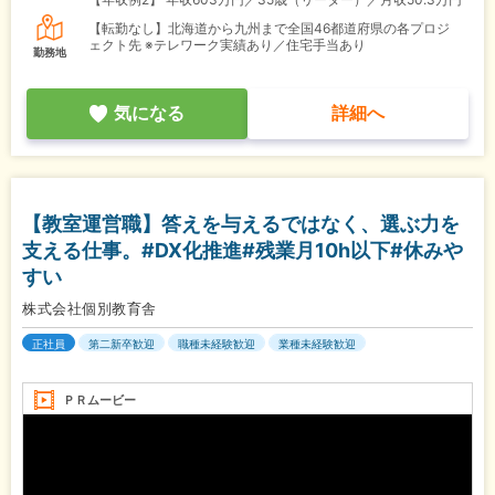
【転勤なし】北海道から九州まで全国46都道府県の各プロジ
ェクト先 ※テレワーク実績あり／住宅手当あり
勤務地
気になる
詳細へ
【教室運営職】答えを与えるではなく、選ぶ力を
支える仕事。#DX化推進#残業月10h以下#休みや
すい
株式会社個別教育舎
正社員
第二新卒歓迎
職種未経験歓迎
業種未経験歓迎
ＰＲムービー