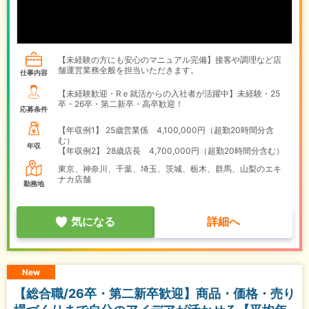
【未経験の方にも安心のマニュアル完備】接客や調理など店
舗運営業務全般を担当いただきます。
仕事内容
【未経験歓迎・Rｅ就活からの入社者が活躍中】未経験・25
卒・26卒・第二新卒・高卒歓迎！
応募条件
【年収例1】
25歳営業係 4,100,000円（超勤20時間分含
む）
年収
【年収例2】
28歳店長 4,700,000円（超勤20時間分含む）
東京、神奈川、千葉、埼玉、茨城、栃木、群馬、山梨のエキ
ナカ店舗
勤務地
気になる
詳細へ
New
【総合職/26卒・第二新卒歓迎】商品・価格・売り