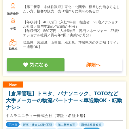
【第二新卒・未経験歓迎】東北・北関東に根差した働き方をし
たい方、接客や販売、売り場作りに興味のある方
応募条件
【年収例1】
400万円（入社2年目 担当者 23歳／ナショナ
ル社員／賞与年2回／実績5か月分）
年収
【年収例2】
560万円（入社5年目 部門マネージャー 27歳/
ナショナル社員／賞与年2回／実績5か月分）
福島県、宮城県、山形県、栃木県、茨城県内の各店舗【マイカ
ー通勤OK】
勤務地
気になる
詳細へ
New
【倉庫管理】トヨタ、パナソニック、TOTOなど
大手メーカーの物流パートナー＜車通勤OK・転勤
ナシ＞
キムラユニティー株式会社【東証・名証上場】
正社員
既卒・社会人経験不問
第二新卒歓迎
職種未経験歓迎