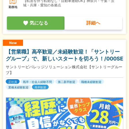
【転居を伴う転勤なし・自動車通勤OK】神奈川・千葉・茨
城・兵庫・愛知の各拠点
勤務地
気になる
詳細へ
New
【営業職】高卒歓迎／未経験歓迎！「サントリー
グループ」で、新しいスタートを切ろう！/000SE
サントリービバレッジソリューション株式会社【サントリーグルー
プ】
正社員
既卒・社会人経験不問
第二新卒歓迎
職種未経験歓迎
業種未経験歓迎
高卒歓迎