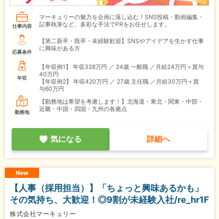
マーキュリーの魅力を企画に落し込む！SNS投稿・動画編集・
記事執筆など、多彩な手法でPRをお任せします。
仕事内容
【第二新卒・既卒・未経験歓迎】SNSやアイデアを生かす仕事
に興味がある方
応募条件
【年収例1】
年収328万円 ／ 24歳 一般職 ／月給24万円＋賞与
40万円
年収
【年収例2】
年収420万円 ／ 27歳 主任職 ／月給30万円＋賞
与60万円
【勤務地は希望を考慮します！】北海道・東北・関東・中部・
近畿・中国・四国・九州の各拠点
勤務地
気になる
詳細へ
New
【人事（採用担当）】「ちょっと興味あるかも」
その気持ち、大歓迎！◎9割が未経験入社/re_hr1F
株式会社マーキュリー