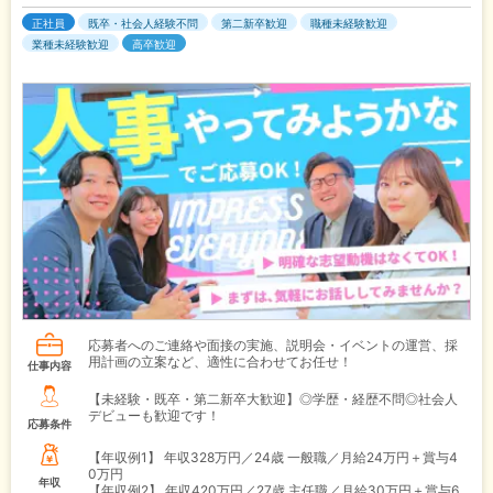
正社員
既卒・社会人経験不問
第二新卒歓迎
職種未経験歓迎
業種未経験歓迎
高卒歓迎
応募者へのご連絡や面接の実施、説明会・イベントの運営、採
用計画の立案など、適性に合わせてお任せ！
仕事内容
【未経験・既卒・第二新卒大歓迎】◎学歴・経歴不問◎社会人
デビューも歓迎です！
応募条件
【年収例1】
年収328万円／24歳 一般職／月給24万円＋賞与4
0万円
年収
【年収例2】
年収420万円／27歳 主任職／月給30万円＋賞与6