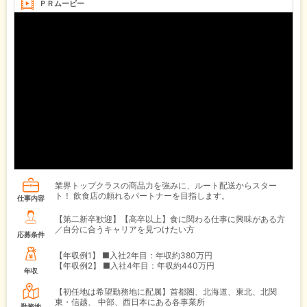
ＰＲムービー
業界トップクラスの商品力を強みに、ルート配送からスター
ト！ 飲食店の頼れるパートナーを目指します。
仕事内容
【第二新卒歓迎】【高卒以上】食に関わる仕事に興味がある方
／自分に合うキャリアを見つけたい方
応募条件
【年収例1】
■入社2年目：年収約380万円
【年収例2】
■入社4年目：年収約440万円
年収
【初任地は希望勤務地に配属】首都圏、北海道、東北、北関
東・信越、 中部、西日本にある各事業所
勤務地