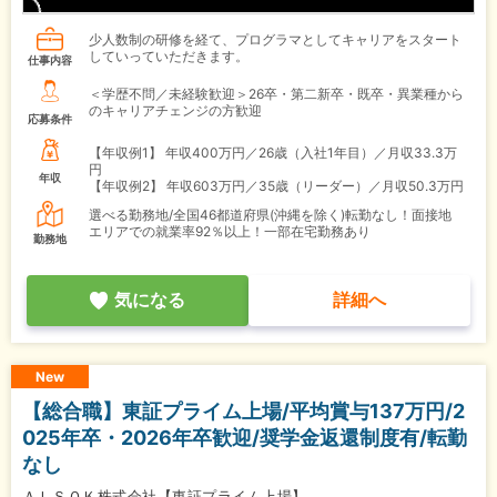
少人数制の研修を経て、プログラマとしてキャリアをスタート
していっていただきます。
仕事内容
＜学歴不問／未経験歓迎＞26卒・第二新卒・既卒・異業種から
のキャリアチェンジの方歓迎
応募条件
【年収例1】
年収400万円／26歳（入社1年目）／月収33.3万
円
年収
【年収例2】
年収603万円／35歳（リーダー）／月収50.3万円
選べる勤務地/全国46都道府県(沖縄を除く)転勤なし！面接地
エリアでの就業率92％以上！一部在宅勤務あり
勤務地
気になる
詳細へ
New
【総合職】東証プライム上場/平均賞与137万円/2
025年卒・2026年卒歓迎/奨学金返還制度有/転勤
なし
ＡＬＳＯＫ株式会社【東証プライム上場】