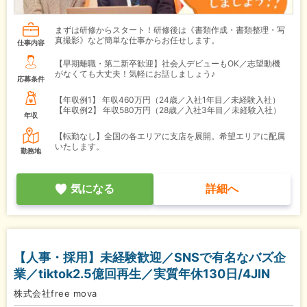
まずは研修からスタート！研修後は《書類作成・書類整理・写
真撮影》など簡単な仕事からお任せします。
仕事内容
【早期離職・第二新卒歓迎】社会人デビューもOK／志望動機
がなくても大丈夫！気軽にお話しましょう♪
応募条件
【年収例1】
年収460万円（24歳／入社1年目／未経験入社）
【年収例2】
年収580万円（28歳／入社3年目／未経験入社）
年収
【転勤なし】全国の各エリアに支店を展開。希望エリアに配属
いたします。
勤務地
気になる
詳細へ
【人事・採用】未経験歓迎／SNSで有名なバズ企
業／tiktok2.5億回再生／実質年休130日/4JIN
株式会社free mova