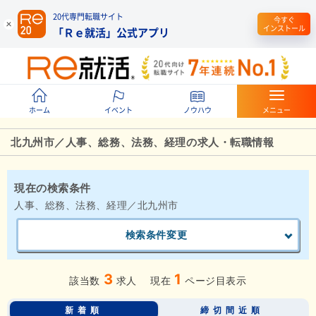
20代専門転職サイト
今すぐ
インストール
「Ｒｅ就活」公式アプリ
ホーム
イベント
ノウハウ
メニュー
北九州市／人事、総務、法務、経理の求人・転職情報
現在の検索条件
人事、総務、法務、経理／北九州市
検索条件変更
3
1
該当数
求人
現在
ページ目表示
新着順
締切間近順