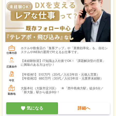
ホテルや飲食店の「集客アップ」や「業務効率化」を、自社シ
ステムやWEBの運用で叶えるお仕事です。
仕事内容
【未経験歓迎】IT知識は入社後でOK！「課題解決型の営業」
に興味のある方はぜひ！
応募条件
【年収例1】
510万円（20代／入社3年目・元個人営業）
【年収例2】
660万円（30代／入社5年目・元業界未経験）
年収
大阪本社（大阪市淀川区） ☆「西中島南方駅」徒歩5分／
「新大阪」駅から徒歩9分！
勤務地
気になる
詳細へ