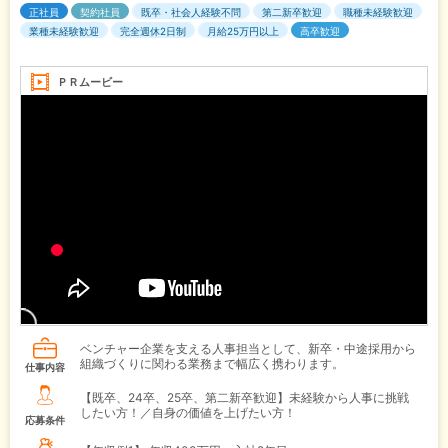
正社員
契約社員
既卒・社会人経験不問
第二新卒歓迎
職種未経験歓迎
業種未経験歓迎
完全週休2日制
月給25万円以上
高卒歓迎
ＰＲムービー
ベンチャー企業を支える人事担当として、新卒・中途採用から
組織づくりに関わる業務まで幅広く携わります。
仕事内容
【既卒、24卒、25卒、第二新卒歓迎】未経験から人事に挑戦
したい方！／自身の価値を上げたい方！
応募条件