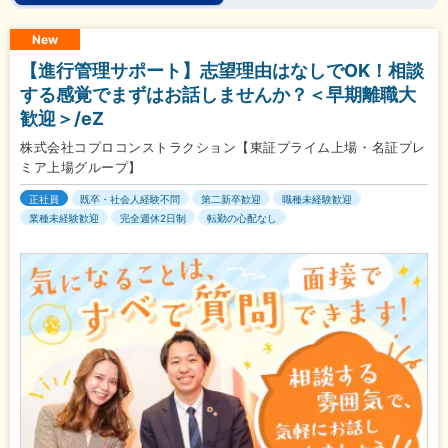
New
【進行管理サポート】志望理由はなしでOK！相談
する感覚でまずはお話しませんか？＜早期離職大
歓迎＞/eZ
株式会社コプロコンストラクション【東証プライム上場・名証プレ
ミア上場グループ】
正社員
既卒・社会人経験不問
第二新卒歓迎
職種未経験歓迎
業種未経験歓迎
完全週休2日制
転勤の心配なし