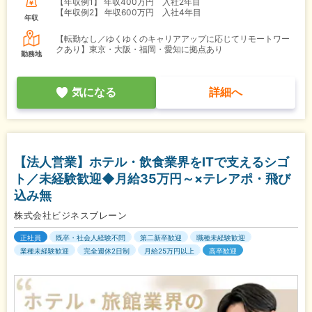
【年収例1】
年収400万円 入社2年目
【年収例2】
年収600万円 入社4年目
年収
【転勤なし／ゆくゆくのキャリアアップに応じてリモートワー
クあり】東京・大阪・福岡・愛知に拠点あり
勤務地
気になる
詳細へ
【法人営業】ホテル・飲食業界をITで支えるシゴ
ト／未経験歓迎◆月給35万円～×テレアポ・飛び
込み無
株式会社ビジネスブレーン
正社員
既卒・社会人経験不問
第二新卒歓迎
職種未経験歓迎
業種未経験歓迎
完全週休2日制
月給25万円以上
高卒歓迎